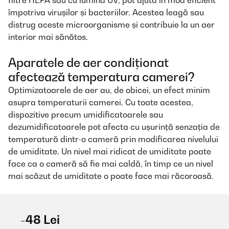
filtre HEPA sau cu lumină UV, pot ajuta în mod eficient
împotriva virușilor și bacteriilor. Acestea leagă sau
distrug aceste microorganisme și contribuie la un aer
interior mai sănătos.
Aparatele de aer condiționat
afectează temperatura camerei?
Optimizatoarele de aer au, de obicei, un efect minim
asupra temperaturii camerei. Cu toate acestea,
dispozitive precum umidificatoarele sau
dezumidificatoarele pot afecta cu ușurință senzația de
temperatură dintr-o cameră prin modificarea nivelului
de umiditate. Un nivel mai ridicat de umiditate poate
face ca o cameră să fie mai caldă, în timp ce un nivel
mai scăzut de umiditate o poate face mai răcoroasă.
-48 Lei