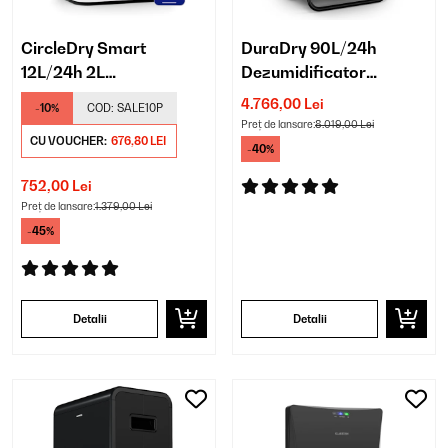
CircleDry Smart
DuraDry 90L/24h
12L/24h 2L
Dezumidificator
Dezumidificator
industrial
4.766,00 Lei
-10%
COD:
SALE10P
Preț de lansare:
8.019,00 Lei
CU VOUCHER:
676,80 LEI
-40%
752,00 Lei
Preț de lansare:
1.379,00 Lei
-45%
Detalii
Detalii