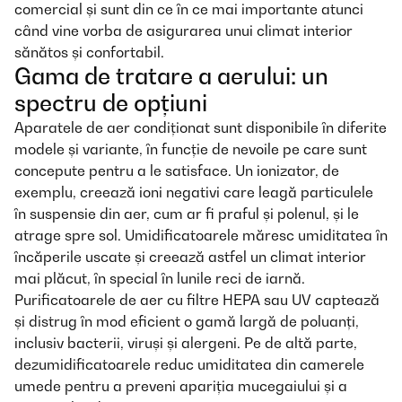
comercial și sunt din ce în ce mai importante atunci
când vine vorba de asigurarea unui climat interior
sănătos și confortabil.
Gama de tratare a aerului: un
spectru de opțiuni
Aparatele de aer condiționat sunt disponibile în diferite
modele și variante, în funcție de nevoile pe care sunt
concepute pentru a le satisface. Un ionizator, de
exemplu, creează ioni negativi care leagă particulele
în suspensie din aer, cum ar fi praful și polenul, și le
atrage spre sol. Umidificatoarele măresc umiditatea în
încăperile uscate și creează astfel un climat interior
mai plăcut, în special în lunile reci de iarnă.
Purificatoarele de aer cu filtre HEPA sau UV captează
și distrug în mod eficient o gamă largă de poluanți,
inclusiv bacterii, viruși și alergeni. Pe de altă parte,
dezumidificatoarele reduc umiditatea din camerele
umede pentru a preveni apariția mucegaiului și a