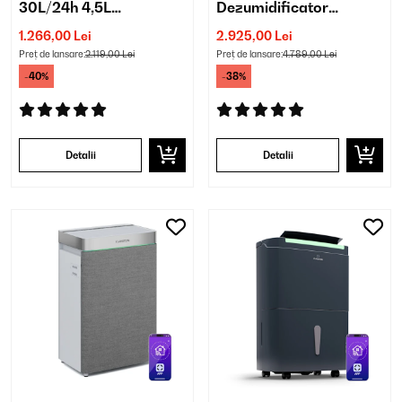
30L/24h 4,5L
Dezumidificator
Dezumidificator
industrial
1.266,00 Lei
2.925,00 Lei
Preț de lansare:
2.119,00 Lei
Preț de lansare:
4.789,00 Lei
-40%
-38%
Detalii
Detalii