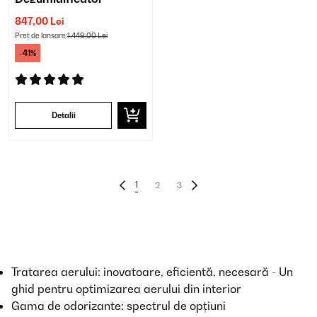
847,00 Lei
Preț de lansare:
1.449,00 Lei
-41%
Detalii
1
2
3
Tratarea aerului: inovatoare, eficientă, necesară - Un
ghid pentru optimizarea aerului din interior
Gama de odorizante: spectrul de opțiuni