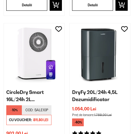
Detalii
Detalii
CircleDry Smart
DryFy 20L/24h 4,5L
16L/24h 2L
Dezumidificator
Dezumidificator
1.054,00 Lei
-10%
COD:
SALE10P
Preț de lansare:
1.769,00 Lei
CU VOUCHER:
811,80 LEI
-40%
902,00 Lei