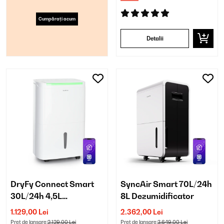
Cumpărați acum
Detalii
DryFy Connect Smart
SyncAir Smart 70L/24h
30L/24h 4,5L
8L Dezumidificator
Dezumidificator
1.129,00 Lei
2.362,00 Lei
Preț de lansare:
2.129,00 Lei
Preț de lansare:
3.649,00 Lei