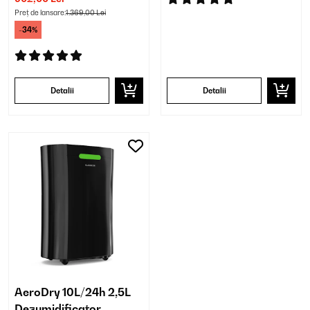
Preț de lansare:
1.369,00 Lei
-34%
Detalii
Detalii
AeroDry 10L/24h 2,5L
Dezumidificator