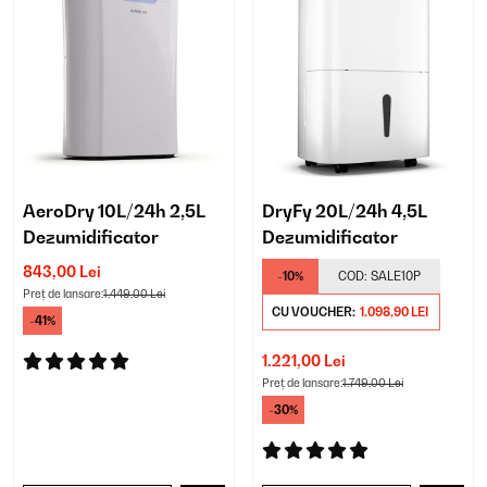
AeroDry 10L/24h 2,5L
DryFy 20L/24h 4,5L
Dezumidificator
Dezumidificator
843,00 Lei
-10%
COD:
SALE10P
Preț de lansare:
1.449,00 Lei
CU VOUCHER:
1.098,90 LEI
-41%
1.221,00 Lei
Preț de lansare:
1.749,00 Lei
-30%