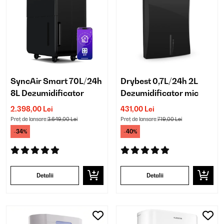
SyncAir Smart 70L/24h
Drybest 0,7L/24h 2L
8L Dezumidificator
Dezumidificator mic
2.398,00 Lei
431,00 Lei
Preț de lansare:
3.649,00 Lei
Preț de lansare:
719,00 Lei
-34%
-40%
Detalii
Detalii