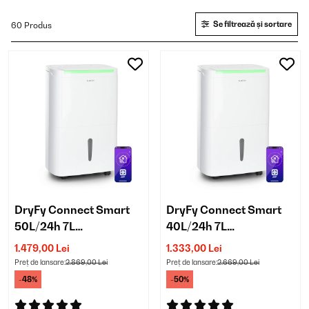
Se filtrează și sortare
60 Produs
DryFy Connect Smart
DryFy Connect Smart
50L/24h 7L
40L/24h 7L
Dezumidificator
Dezumidificator
1.479,00 Lei
1.333,00 Lei
Preț de lansare:
2.869,00 Lei
Preț de lansare:
2.669,00 Lei
-48%
-50%