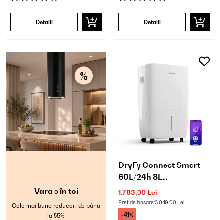
Detalii
Detalii
DryFy Connect Smart
60L/24h 8L
Dezumidificator
Vara e în toi
1.783,00 Lei
Preț de lansare:
3.049,00 Lei
Cele mai bune reduceri de până
-41%
la 55%