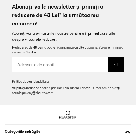
Abonați-vă la newsletter și primiți o
reducere de 48 Lei* la următoarea
comandă!
Abonați-vă la e-mailurile noastre pentru a fi primul care află
despre viitoarele reduceri.
Reducerea de 48 Lei nu poate fi combinată cu alte cupoane. Valoare minimă a
comenzii 480 Lei.
Politica de confidențialitate
Vă puteți dezabona oricând prin linkul din subsolul oricărui e-mail sau ne puteți
scrie la
privacy@chal-tec.com
.
Categoriile îndrăgite