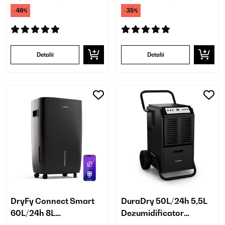
-46%
-35%
Detalii
Detalii
DryFy Connect Smart
DuraDry 50L/24h 5,5L
60L/24h 8L
Dezumidificator