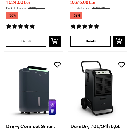
Dezumidificator
industrial
1.924,00 Lei
2.675,00 Lei
Preț de lansare:
3.039,00 Lei
Preț de lansare:
4.269,00 Lei
-36%
-37%
Detalii
Detalii
DryFy Connect Smart
DuraDry 70L/24h 5,5L