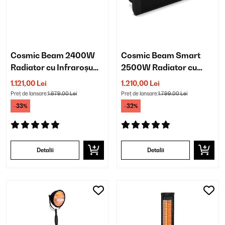
Cosmic Beam 2400W
Cosmic Beam Smart
Radiator cu Infraroșu
2500W Radiator cu
Montat pe Perete Alb
Infraroșu Montat pe
1.121,00 Lei
1.210,00 Lei
Perete Negru
Preț de lansare:
1.679,00 Lei
Preț de lansare:
1.799,00 Lei
-33%
-32%
Detalii
Detalii