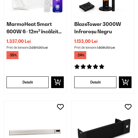
MarmoHeat Smart
BlazeTower 3000W
600W 6–12m² încălzitor
Infraroșu Negru
cu infraroșu Alb
1.337,00 Lei
1.133,00 Lei
Preț de lansare:
2.084,00 Lei
Preț de lansare:
1.509,00 Lei
-35%
-24%
Detalii
Detalii