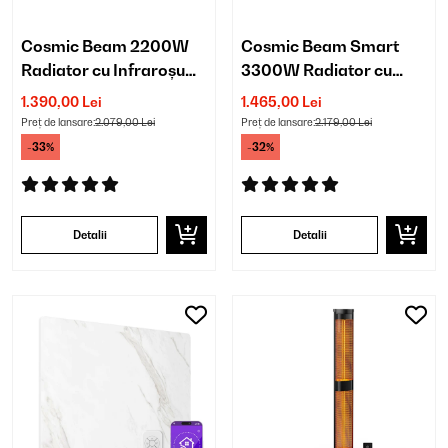
Cosmic Beam 2200W
Cosmic Beam Smart
Radiator cu Infraroșu
3300W Radiator cu
Montat pe Perete Negru
Infraroșu Montat pe
1.390,00 Lei
1.465,00 Lei
Perete Negru
Preț de lansare:
2.079,00 Lei
Preț de lansare:
2.179,00 Lei
-33%
-32%
Detalii
Detalii