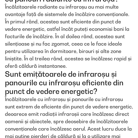
Încălzitoarele radiante cu infraroșu au mai multe
avantaje față de sistemele de încălzire convenționale.
În primul rând, acestea sunt eficiente din punct de
vedere energetic, astfel încât puteți economisi bani la
facturile de încălzire. În al doilea rând, acestea sunt
silențioase și nu fac zgomot, ceea ce le face ideale
pentru utilizarea în dormitoare, birouri și alte zone
liniștite. În al treilea rând, acestea se încălzesc rapid și
oferă căldură instantanee.
Sunt emițătoarele de infraroșu și
panourile cu infraroșu eficiente din
punct de vedere energetic?
Încălzitoarele cu infraroșu și panourile cu infraroșu
sunt extrem de eficiente din punct de vedere energetic,
deoarece emit radiații infraroșii care încălzesc direct
oamenii și obiectele, spre deosebire de încălzitoarele
convenționale care încălzesc aerul. Acest lucru duce la
mai puține pierderi de căldură și la o utilizare mai