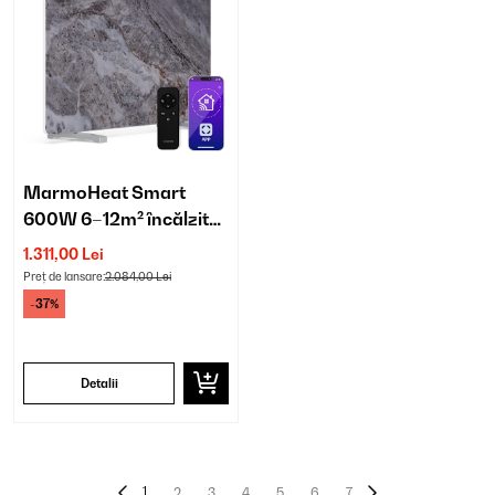
MarmoHeat Smart
600W 6–12m² încălzitor
cu infraroșu Gri
1.311,00 Lei
Preț de lansare:
2.084,00 Lei
-37%
Detalii
1
2
3
4
5
6
7