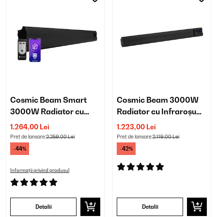
Cosmic Beam Smart
Cosmic Beam 3000W
3000W Radiator cu
Radiator cu Infraroșu
Infraroșu Montat pe
Montat pe Perete Negru
1.264,00 Lei
1.223,00 Lei
Perete Negru
Preț de lansare:
2.259,00 Lei
Preț de lansare:
2.119,00 Lei
-44%
-42%
Informații privind produsul
Detalii
Detalii