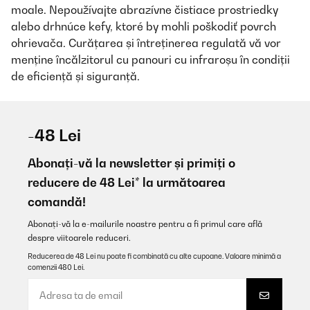
moale. Nepoužívajte abrazívne čistiace prostriedky
alebo drhnúce kefy, ktoré by mohli poškodiť povrch
ohrievača. Curățarea și întreținerea regulată vă vor
menține încălzitorul cu panouri cu infraroșu în condiții
de eficiență și siguranță.
-48 Lei
Abonați-vă la newsletter și primiți o
reducere de 48 Lei* la următoarea
comandă!
Abonați-vă la e-mailurile noastre pentru a fi primul care află
despre viitoarele reduceri.
Reducerea de 48 Lei nu poate fi combinată cu alte cupoane. Valoare minimă a
comenzii 480 Lei.