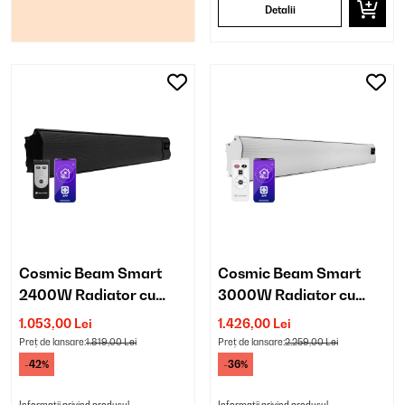
Detalii
Cosmic Beam Smart
Cosmic Beam Smart
2400W Radiator cu
3000W Radiator cu
Infraroșu Montat pe
Infraroșu Montat pe
1.053,00 Lei
1.426,00 Lei
Perete Negru
Perete Alb
Preț de lansare:
1.819,00 Lei
Preț de lansare:
2.259,00 Lei
-42%
-36%
Informații privind produsul
Informații privind produsul