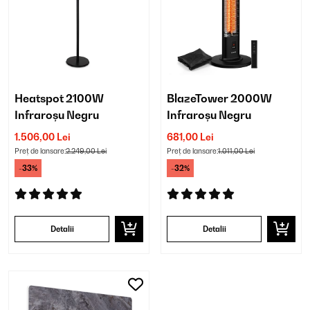
Heatspot 2100W
BlazeTower 2000W
Infraroșu Negru
Infraroșu Negru
1.506,00 Lei
681,00 Lei
Preț de lansare:
2.249,00 Lei
Preț de lansare:
1.011,00 Lei
-33%
-32%
Detalii
Detalii