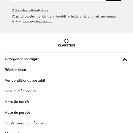
Politica de confidențialitate
Vă puteți dezabona oricând prin linkul din subsolul oricărui e-mail sau ne puteți
scrie la
privacy@chal-tec.com
.
Categoriile îndrăgite
Răcitor vinuri
Aer conditionat portabil
Dezumidificatoare
Hote de insulă
Hote de perete
Încălzitoare cu infraroșu