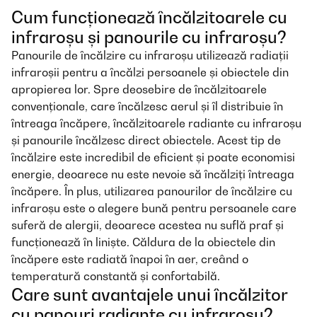
Cum funcționează încălzitoarele cu
infraroșu și panourile cu infraroșu?
Panourile de încălzire cu infraroșu utilizează radiații
infraroșii pentru a încălzi persoanele și obiectele din
apropierea lor. Spre deosebire de încălzitoarele
convenționale, care încălzesc aerul și îl distribuie în
întreaga încăpere, încălzitoarele radiante cu infraroșu
și panourile încălzesc direct obiectele. Acest tip de
încălzire este incredibil de eficient și poate economisi
energie, deoarece nu este nevoie să încălziți întreaga
încăpere. În plus, utilizarea panourilor de încălzire cu
infraroșu este o alegere bună pentru persoanele care
suferă de alergii, deoarece acestea nu suflă praf și
funcționează în liniște. Căldura de la obiectele din
încăpere este radiată înapoi în aer, creând o
temperatură constantă și confortabilă.
Care sunt avantajele unui încălzitor
cu panouri radiante cu infraroșu?