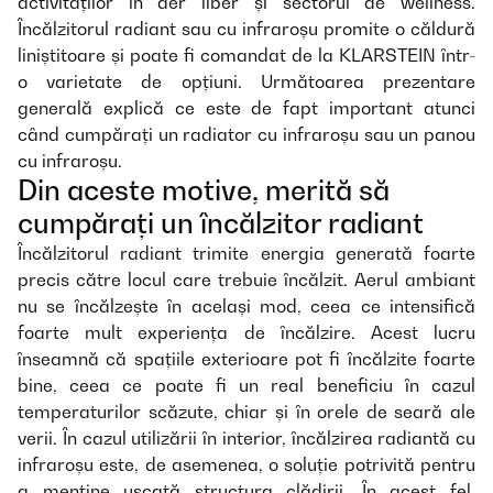
activităților în aer liber și sectorul de wellness.
Încălzitorul radiant sau cu infraroșu promite o căldură
liniștitoare și poate fi comandat de la KLARSTEIN într-
o varietate de opțiuni. Următoarea prezentare
generală explică ce este de fapt important atunci
când cumpărați un radiator cu infraroșu sau un panou
cu infraroșu.
Din aceste motive, merită să
cumpărați un încălzitor radiant
Încălzitorul radiant trimite energia generată foarte
precis către locul care trebuie încălzit. Aerul ambiant
nu se încălzește în același mod, ceea ce intensifică
foarte mult experiența de încălzire. Acest lucru
înseamnă că spațiile exterioare pot fi încălzite foarte
bine, ceea ce poate fi un real beneficiu în cazul
temperaturilor scăzute, chiar și în orele de seară ale
verii. În cazul utilizării în interior, încălzirea radiantă cu
infraroșu este, de asemenea, o soluție potrivită pentru
a menține uscată structura clădirii. În acest fel,