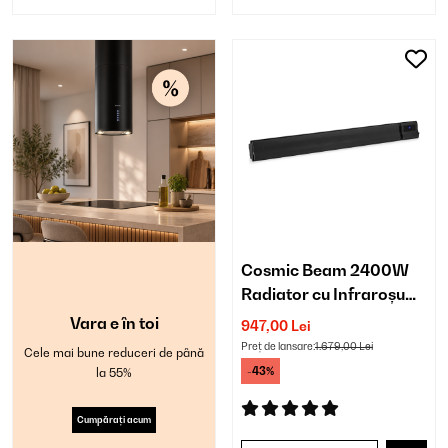
Cosmic Beam 2400W
Radiator cu Infraroșu
Montat pe Perete Negru
Vara e în toi
947,00 Lei
Preț de lansare:
1.679,00 Lei
Cele mai bune reduceri de până
-43%
la 55%
Cumpărați acum