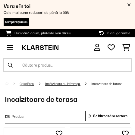
Vara e în toi
Cele mai bune reduceri de până la 55%
Cumpărați acum
Cumpără acum, plătește mai târziu
3 ani garanție
Calorifere
Încălzitoare cu infraroșu
Incalzitoare de terasa
Incalzitoare de terasa
Se filtrează și sortare
129 Produs