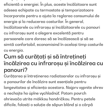
eficientă a energiei. În plus, aceste încălzitoare sunt
adesea echipate cu termostate și temporizatoare
încorporate pentru a ajuta la reglarea consumului de
energie și la reducerea costurilor. În general,
încălzitoarele cu infraroșu și încălzitoarele cu panouri
cu infraroșu sunt o alegere excelentă pentru
persoanele care doresc să se încălzească și să se
simtă confortabil, economisind în același timp costurile
cu energia.
Cum să curățați și să întrețineți
încălzirea cu infraroșu și încălzirea cu
panouri?
Curățarea și întreținerea radiatoarelor cu infraroșu și
a panourilor de încălzire sunt esențiale pentru
longevitatea și eficiența acestora. Najprv vypnite ohrev
a nechajte ho úplne vychladnúť. Potom povrch
ohrievača utrite mäkkou handričkou. Pentru petele
dificile, folosiți o soluție de săpun blând și o cârpă