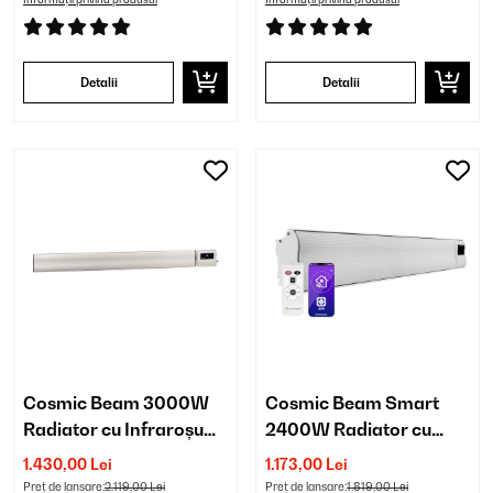
Detalii
Detalii
Cosmic Beam 3000W
Cosmic Beam Smart
Radiator cu Infraroșu
2400W Radiator cu
Montat pe Perete Alb
Infraroșu Montat pe
1.430,00 Lei
1.173,00 Lei
Perete Alb
Preț de lansare:
2.119,00 Lei
Preț de lansare:
1.819,00 Lei