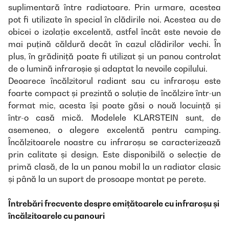
suplimentară între radiatoare. Prin urmare, acestea
pot fi utilizate în special în clădirile noi. Acestea au de
obicei o izolație excelentă, astfel încât este nevoie de
mai puțină căldură decât în cazul clădirilor vechi. În
plus, în grădiniță poate fi utilizat și un panou controlat
de o lumină infraroșie și adaptat la nevoile copilului.
Deoarece încălzitorul radiant sau cu infraroșu este
foarte compact și prezintă o soluție de încălzire într-un
format mic, acesta își poate găsi o nouă locuință și
într-o casă mică. Modelele KLARSTEIN sunt, de
asemenea, o alegere excelentă pentru camping.
Încălzitoarele noastre cu infraroșu se caracterizează
prin calitate și design. Este disponibilă o selecție de
primă clasă, de la un panou mobil la un radiator clasic
și până la un suport de prosoape montat pe perete.
Întrebări frecvente despre emițătoarele cu infraroșu și
încălzitoarele cu panouri