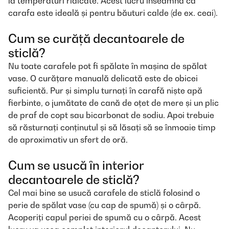
la temperaturi ridicate. Acest lucru înseamnă că
carafa este ideală și pentru băuturi calde (de ex. ceai).
Cum se curăță decantoarele de
sticlă?
Nu toate carafele pot fi spălate în mașina de spălat
vase. O curățare manuală delicată este de obicei
suficientă. Pur și simplu turnați în carafă niște apă
fierbinte, o jumătate de cană de oțet de mere și un plic
de praf de copt sau bicarbonat de sodiu. Apoi trebuie
să răsturnați conținutul și să lăsați să se înmoaie timp
de aproximativ un sfert de oră.
Cum se usucă în interior
decantoarele de sticlă?
Cel mai bine se usucă carafele de sticlă folosind o
perie de spălat vase (cu cap de spumă) și o cârpă.
Acoperiți capul periei de spumă cu o cârpă. Acest