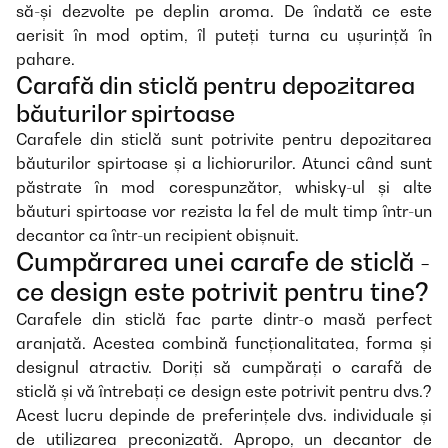
să-și dezvolte pe deplin aroma. De îndată ce este
aerisit în mod optim, îl puteți turna cu ușurință în
pahare.
Carafă din sticlă pentru depozitarea
băuturilor spirtoase
Carafele din sticlă sunt potrivite pentru depozitarea
băuturilor spirtoase și a lichiorurilor. Atunci când sunt
păstrate în mod corespunzător, whisky-ul și alte
băuturi spirtoase vor rezista la fel de mult timp într-un
decantor ca într-un recipient obișnuit.
Cumpărarea unei carafe de sticlă -
ce design este potrivit pentru tine?
Carafele din sticlă fac parte dintr-o masă perfect
aranjată. Acestea combină funcționalitatea, forma și
designul atractiv. Doriți să cumpărați o carafă de
sticlă și vă întrebați ce design este potrivit pentru dvs.?
Acest lucru depinde de preferințele dvs. individuale și
de utilizarea preconizată. Apropo, un decantor de