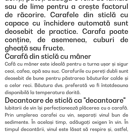
sau de lime pentru a crește factorul
de răcorire. Carafele din sticlă cu
capace cu închidere automată sunt
deosebit de practice. Carafa poate
conține, de asemenea, cuburi de
gheață sau fructe.
Carafă din sticlă cu mâner
Cafă cu mâner este ideală pentru a turna ușor și sigur
ceai, cafea, apă sau suc. Carafurile cu pereți dubli sunt
deosebit de bune pentru păstrarea băuturilor calde și
a celor reci. Băutura dvs. preferată va fi întotdeauna
disponibilă la temperatura dorită.
Decantoare de sticlă ca "decantoare"
Iubitorii de vin își perfecționează plăcerea cu o carafă.
Prin umplerea carafei cu vin, separați vinul bun de
sedimente. În același timp, adăugați oxigen în vin. În
timpul decantării, vinul este lăsat să respire și, astfel,