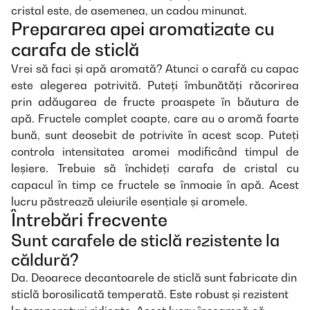
cristal este, de asemenea, un cadou minunat.
Prepararea apei aromatizate cu
carafa de sticlă
Vrei să faci și apă aromată? Atunci o carafă cu capac
este alegerea potrivită. Puteți îmbunătăți răcorirea
prin adăugarea de fructe proaspete în băutura de
apă. Fructele complet coapte, care au o aromă foarte
bună, sunt deosebit de potrivite în acest scop. Puteți
controla intensitatea aromei modificând timpul de
leșiere. Trebuie să închideți carafa de cristal cu
capacul în timp ce fructele se înmoaie în apă. Acest
lucru păstrează uleiurile esențiale și aromele.
Întrebări frecvente
Sunt carafele de sticlă rezistente la
căldură?
Da. Deoarece decantoarele de sticlă sunt fabricate din
sticlă borosilicată temperată. Este robust și rezistent