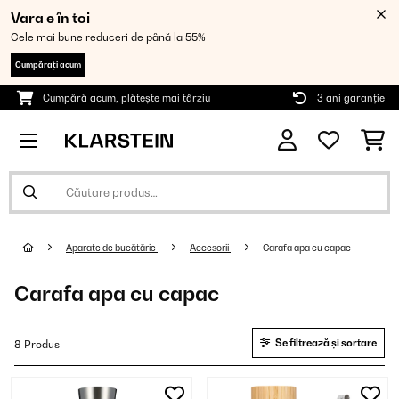
Vara e în toi
Cele mai bune reduceri de până la 55%
Cumpărați acum
Cumpără acum, plătește mai târziu
3 ani garanție
Aparate de bucătărie
Accesorii
Carafa apa cu capac
Carafa apa cu capac
Se filtrează și sortare
8 Produs