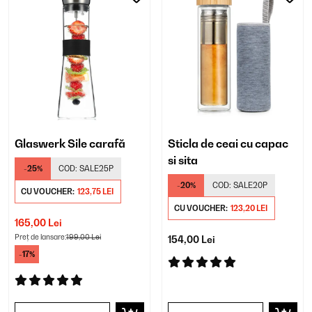
Glaswerk Sile carafă
Sticla de ceai cu capac
si sita
-25%
COD:
SALE25P
-20%
COD:
SALE20P
CU VOUCHER:
123,75 LEI
CU VOUCHER:
123,20 LEI
165,00 Lei
Preț de lansare:
199,00 Lei
154,00 Lei
-17%