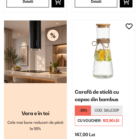
Detalii
Detalii
Carafă de sticlă cu
capac din bambus
-30%
COD:
SALE30P
Vara e în toi
CU VOUCHER:
102,90 LEI
Cele mai bune reduceri de până
la 55%
147,00 Lei