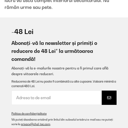
lucru va usca complet interiorul decantorului. Nu
rămân urme sau pete.
-48 Lei
Abonați-vă la newsletter și primiți o
reducere de 48 Lei* la următoarea
comandă!
Abonați-vă la e-mailurile noastre pentru a fi primul care află
despre viitoarele reduceri.
Reducerea de 48 Lei nu poate fi combinată cu alte cupoane. Valoare minimă a
comenzii 480 Lei.
Politica de confidențialitate
Vă puteți dezabona oricând prin linkul din subsolul oricărui e-mail sau ne puteți
scrie la
privacy@chal-tec.com
.