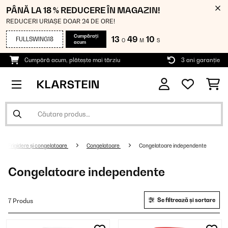
PÂNĂ LA 18 % REDUCERE ÎN MAGAZIN!
REDUCERI URIAȘE DOAR 24 DE ORE!
Cumpărați
13
49
10
FULLSWING18
O
M
S
acum
Cumpără acum, plătește mai târziu
3 ani garanție
Frigidere și congelatoare
Congelatoare
Congelatoare independente
Congelatoare independente
Se filtrează și sortare
7 Produs