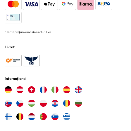
pentru carne sau pachete mai mari. În utilizarea zilnică veți aprecia faptul că
deschideți doar un singur sertar, iar restul conținutului rămâne protejat de
încălzirea inutilă.
Congelatorul cu sertare este alegerea ideală pentru bucătărie sau cămară,
unde economia de spațiu și accesul rapid la alimente sunt esențiale.
* Toate prețurile noastre includ TVA.
Congelator vertical ca aparat electrocasnic independent
Livrat
Congelatorul vertical, ca unitate independentă, oferă o mare flexibilitate în
amplasare. Deoarece nu este un aparat încorporabil, nu sunteți limitați de
mobilierul de bucătărie și îl puteți poziționa exact acolo unde vă este cel mai
convenabil.
Această soluție este practică, de exemplu, în gospodăriile unde congelatorul
Internațional
este utilizat intensiv. La prepararea mâncărurilor pentru stoc, congelarea
semifabricatelor de casă sau a alimentelor sezoniere. Datorită construcției
independente, nu este necesar să limitați capacitatea frigiderului, iar
congelarea alimentelor se desfășoară eficient și fără compromisuri.
Congelator No Frost – tehnologie modernă fără dezghețare
Congelatorul No Frost reprezintă o soluție modernă care crește semnificativ
confortul utilizării. Tehnologia No Frost asigură o circulație uniformă a
aerului, prevenind formarea gheții pe pereți și pe alimente. În practică, acest