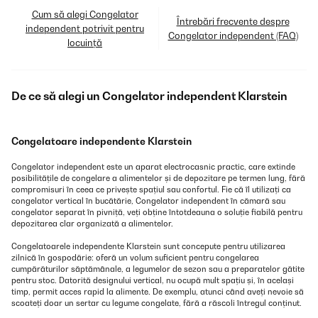
Cum să alegi Congelator
Întrebări frecvente despre
independent potrivit pentru
Congelator independent (FAQ)
locuință
De ce să alegi un Congelator independent Klarstein
Congelatoare independente Klarstein
Congelator independent este un aparat electrocasnic practic, care extinde
posibilitățile de congelare a alimentelor și de depozitare pe termen lung, fără
compromisuri în ceea ce privește spațiul sau confortul. Fie că îl utilizați ca
congelator vertical în bucătărie, Congelator independent în cămară sau
congelator separat în pivniță, veți obține întotdeauna o soluție fiabilă pentru
depozitarea clar organizată a alimentelor.
Congelatoarele independente Klarstein sunt concepute pentru utilizarea
zilnică în gospodărie: oferă un volum suficient pentru congelarea
cumpărăturilor săptămânale, a legumelor de sezon sau a preparatelor gătite
pentru stoc. Datorită designului vertical, nu ocupă mult spațiu și, în același
timp, permit acces rapid la alimente. De exemplu, atunci când aveți nevoie să
scoateți doar un sertar cu legume congelate, fără a răscoli întregul conținut.