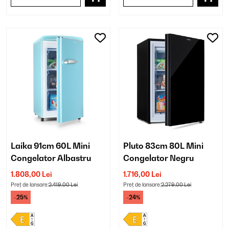
Laika 91cm 60L Mini
Pluto 83cm 80L Mini
Congelator Albastru
Congelator Negru
1.808,00 Lei
1.716,00 Lei
Preț de lansare:
2.419,00 Lei
Preț de lansare:
2.279,00 Lei
-25%
-24%