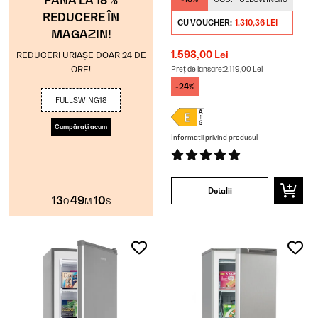
REDUCERE ÎN
CU VOUCHER:
1.310,36 LEI
MAGAZIN!
1.598,00 Lei
REDUCERI URIAȘE DOAR 24 DE
ORE!
Preț de lansare:
2.119,00 Lei
-24%
FULLSWING18
Cumpărați acum
Informații privind produsul
Detalii
13
49
10
O
M
S