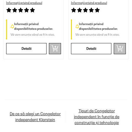
Informații privind produsul
Informații privind produsul
Informații privind
Informații privind
disponibilitatea produselor.
disponibilitatea produselor.
Vă vom anunța când va fi în stoc.
Vă vom anunța când va fi în stoc.
Detalii
Detalii
Tipuri de Congelator
De ce să alegi un Congelator
independent în funcție de
independent Klarstein
construcție și tehnologie