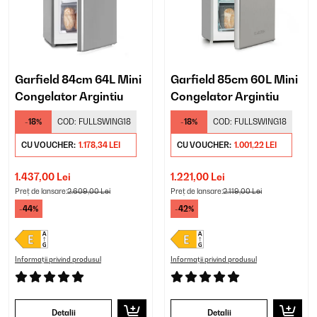
Garfield 84cm 64L Mini
Garfield 85cm 60L Mini
Congelator Argintiu
Congelator Argintiu
-18%
COD:
FULLSWING18
-18%
COD:
FULLSWING18
CU VOUCHER:
1.178,34 LEI
CU VOUCHER:
1.001,22 LEI
1.437,00 Lei
1.221,00 Lei
Preț de lansare:
2.609,00 Lei
Preț de lansare:
2.119,00 Lei
-44%
-42%
Informații privind produsul
Informații privind produsul
Detalii
Detalii