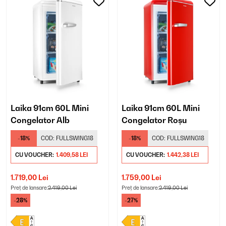
Laika 91cm 60L Mini
Laika 91cm 60L Mini
Congelator Alb
Congelator Roșu
-18%
COD:
FULLSWING18
-18%
COD:
FULLSWING18
CU VOUCHER:
1.409,58 LEI
CU VOUCHER:
1.442,38 LEI
1.719,00 Lei
1.759,00 Lei
Preț de lansare:
2.419,00 Lei
Preț de lansare:
2.419,00 Lei
-28%
-27%