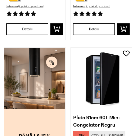
Informații privind produsul
Informații privind produsul
Detalii
Detalii
Pluto 91cm 60L Mini
Congelator Negru
PÂNĂ LA 18 %
-18%
COD:
FULLSWING18