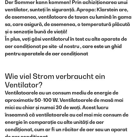
Der Sommer kann kommen! Prin achiziționarea unui
ventilator, sunteți în siguranță. Apropo: Klarstein are,
de asemenea, ventilatoare de tavan
cu lumină
în gama
sa, care asigură, de asemenea, o temperatură plăcută
și o senzație bună de viață!
În plus, veți găsi ventilatorul în test cu alte aparate de
aer condiționat pe site-ul nostru
, care este un ghid
pentru aparatele de aer condiționat
Wie viel Strom verbraucht ein
Ventilator?
Ventilatoarele au un consum mediu de energie de
aproximativ 50-100 W. Ventilatoarele de masă mai
mici au chiar și numai 30 de wați. Acest lucru
înseamnă că ventilatoarele au cel mai mic consum de
energie în comparație cu alte unități de aer
condiționat, cum ar fi un răcitor de aer sau un aparat
de aer condiționat.