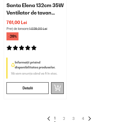
Santa Elena 132cm 35W
Ventilator de tavan
Arțar
761,00 Lei
Preț de lansare:
1.029,00 Lei
-26%
Informații privind
disponibilitatea produselor.
Vă vom anunța când va fi în stoc.
Detalii
1
2
3
4