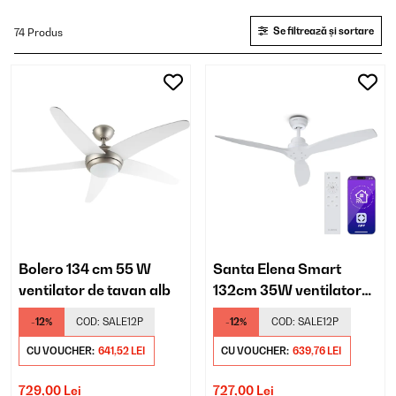
Se filtrează și sortare
74 Produs
Bolero 134 cm 55 W
Santa Elena Smart
ventilator de tavan alb
132cm 35W ventilator
de tavan alb
-12%
COD:
SALE12P
-12%
COD:
SALE12P
CU VOUCHER:
641,52 LEI
CU VOUCHER:
639,76 LEI
729,00 Lei
727,00 Lei