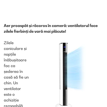
Aer proaspăt și răcoros în cameră: ventilatorul face
zilele fierbinți de vară mai plăcute!
Zilele
caniculare și
nopțile
înăbușitoare
fac ca
șederea în
casă să fie un
chin. Un
ventilator
este o
achiziție
rezonabilă