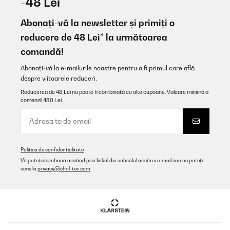
-48 Lei
Abonați-vă la newsletter și primiți o
reducere de 48 Lei* la următoarea
comandă!
Abonați-vă la e-mailurile noastre pentru a fi primul care află
despre viitoarele reduceri.
Reducerea de 48 Lei nu poate fi combinată cu alte cupoane. Valoare minimă a
comenzii 480 Lei.
Politica de confidențialitate
Vă puteți dezabona oricând prin linkul din subsolul oricărui e-mail sau ne puteți
scrie la
privacy@chal-tec.com
.