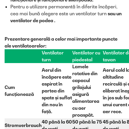
Pentru o utilizare permanentă în diferite încăperi,
cea mai bună alegere este un ventilator turn
sau un
ventilator de podea
.
Prezentare generală a celor mai importante puncte
ale ventilatoarelor:
Ventilator
Ventilator cu
Ventilator d
turn
piedestal
tavan
Lamele
Aerul din
Aerul cald l
rotative din
încăpere este
altitudine
capacul
aspirat în
recirculă și 
Cum
grilajului
partea din
eliberat îna
funcționează
asigură
spate și suflat
în jos sub f
alimentarea
din nou în
unui curent
cu aer
față.
aer rece.
proaspăt.
40 până la 60
50 până la 75
45 până la 
Stromverbrauch
de wați
de wați
de wați