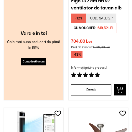
Figo 132 cm 55 W
ventilator de tavan alb
-12%
COD:
SALE12P
CU VOUCHER:
619,52 LEI
Vara e în toi
704,00 Lei
Cele mai bune reduceri de până
la 55%
Preț de lansare:
1.239,00 Lei
-43%
Cumpărați acum
Informații privind produsul
Detalii