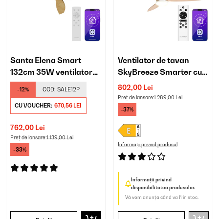
Santa Elena Smart
Ventilator de tavan
132cm 35W ventilator
SkyBreeze Smarter cu
de tavan arţar
lumină
802,00 Lei
-12%
COD:
SALE12P
Preț de lansare:
1.289,00 Lei
CU VOUCHER:
670,56 LEI
-37%
762,00 Lei
Preț de lansare:
1.139,00 Lei
Informații privind produsul
-33%
Informații privind
disponibilitatea produselor.
Vă vom anunța când va fi în stoc.