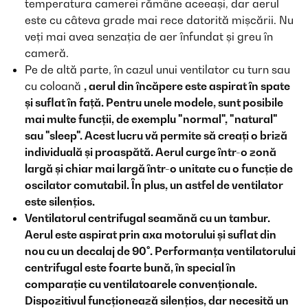
temperatura camerei rămâne aceeași, dar aerul
este cu câteva grade mai rece datorită mișcării. Nu
veți mai avea senzația de aer înfundat și greu în
cameră.
Pe de altă parte, în cazul unui ventilator cu turn sau
cu coloană
, aerul din încăpere este aspirat în spate
și suflat în față. Pentru unele modele, sunt posibile
mai multe funcții, de exemplu "normal", "natural"
sau "sleep". Acest lucru vă permite să creați o briză
individuală și proaspătă. Aerul curge într-o zonă
largă și chiar mai largă într-o unitate cu o funcție de
oscilator comutabil. În plus, un astfel de ventilator
este silențios.
Ventilatorul centrifugal
seamănă cu un tambur.
Aerul este aspirat prin axa motorului și suflat din
nou cu un decalaj de 90°. Performanța ventilatorului
centrifugal este foarte bună, în special în
comparație cu ventilatoarele convenționale.
Dispozitivul funcționează silențios, dar necesită un