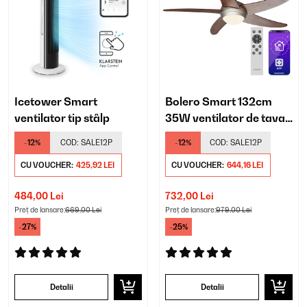
Icetower Smart
Bolero Smart 132cm
ventilator tip stâlp
35W ventilator de tavan
nuc
-12%
COD:
SALE12P
-12%
COD:
SALE12P
CU VOUCHER:
425,92 LEI
CU VOUCHER:
644,16 LEI
484,00 Lei
732,00 Lei
Preț de lansare:
669,00 Lei
Preț de lansare:
979,00 Lei
-27%
-25%
Detalii
Detalii