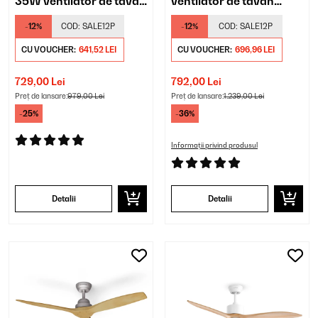
35W ventilator de tavan
ventilator de tavan
negru
nichel metalic
-12%
COD:
SALE12P
-12%
COD:
SALE12P
CU VOUCHER:
641,52 LEI
CU VOUCHER:
696,96 LEI
729,00 Lei
792,00 Lei
Preț de lansare:
979,00 Lei
Preț de lansare:
1.239,00 Lei
-25%
-36%
Informații privind produsul
Detalii
Detalii