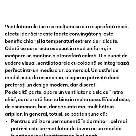
Ventilatoarele turn se mulțumesc cu o suprafață mică,
efectul de răcire este foarte convingător și este
benefic chiar și la temperaturi extrem de ridicate.
Odată ce aerul este evacuat în mod uniform, în
încăpere se menține o atmosferă calmă. Din punct de
vedere vizual, ventilatoarele cu coloană se integrează
perfect într-un mediu clar, comercial. Un astfel de
model este, de asemenea, alegerea potrivită dacă
preferați un design modern, dar discret.
Pe de altă parte, apare un ventilator clasic cu "retro
chic", care arată foarte bine în multe case. Efectul este,
de asemenea, bun, dar se simte mai mult bătaia
aripilor. În general, totuși, se poate spune că:
Pentru o utilizare permanentă în dormitor
, cel mai
potrivit este un ventilator de tavan cu un mod de
funcționare și funcționare silențioasă.