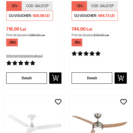
arţar
| 35 W
-12%
COD:
SALE12P
-12%
COD:
SALE12P
CU VOUCHER:
630,08 LEI
CU VOUCHER:
654,72 LEI
716,00 Lei
744,00 Lei
Preț de lansare:
1.189,00 Lei
Preț de lansare:
879,00 Lei
-39%
-15%
Informații privind produsul
Detalii
Detalii