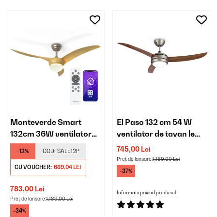
Monteverde Smart
El Paso 132 cm 54 W
132cm 36W ventilator
ventilator de tavan lemn
de tavan arţar
închis la culoare
745,00 Lei
-12%
COD:
SALE12P
Preț de lansare:
1.189,00 Lei
CU VOUCHER:
689,04 LEI
-37%
783,00 Lei
Informații privind produsul
Preț de lansare:
1.189,00 Lei
-34%