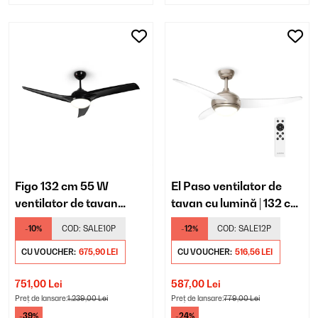
Figo 132 cm 55 W
El Paso ventilator de
ventilator de tavan
tavan cu lumină | 132 cm
negru
| 35 W
-10%
COD:
SALE10P
-12%
COD:
SALE12P
CU VOUCHER:
675,90 LEI
CU VOUCHER:
516,56 LEI
751,00 Lei
587,00 Lei
Preț de lansare:
1.239,00 Lei
Preț de lansare:
779,00 Lei
-39%
-24%