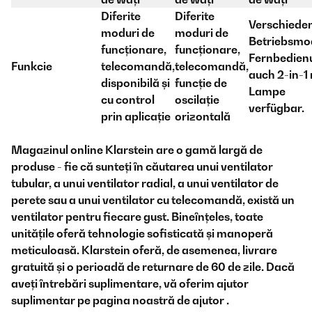
Diferite
Diferite
Verschiede
moduri de
moduri de
Betriebsmod
funcționare,
funcționare,
Fernbedien
Funkcie
telecomandă,
telecomandă,
auch 2-in-1 
disponibilă și
funcție de
Lampe
cu control
oscilație
verfügbar.
prin aplicație
orizontală
Magazinul online Klarstein are o gamă largă de
produse - fie că sunteți în căutarea unui ventilator
tubular, a unui ventilator radial, a unui ventilator de
perete sau a unui ventilator cu telecomandă, există un
ventilator pentru fiecare gust. Bineînțeles, toate
unitățile oferă tehnologie sofisticată și manoperă
meticuloasă. Klarstein oferă, de asemenea, livrare
gratuită și o perioadă de returnare de 60 de zile. Dacă
aveți întrebări suplimentare, vă oferim ajutor
suplimentar pe pagina noastră de ajutor
.