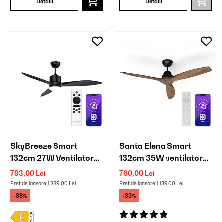
Detalii
Detalii
SkyBreeze Smart
Santa Elena Smart
132cm 27W Ventilator
132cm 35W ventilator
de tavan cu lumină
de tavan nuc
793,00 Lei
760,00 Lei
Negru
Preț de lansare:
1.289,00 Lei
Preț de lansare:
1.139,00 Lei
-38%
-33%