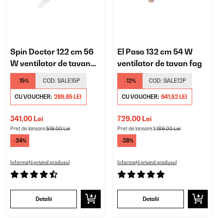
Spin Doctor 122 cm 56
El Paso 132 cm 54 W
W ventilator de tavan
ventilator de tavan fag
alb
-15%
COD:
SALE15P
-12%
COD:
SALE12P
CU VOUCHER:
289,85 LEI
CU VOUCHER:
641,52 LEI
341,00 Lei
729,00 Lei
Preț de lansare:
519,00 Lei
Preț de lansare:
1.189,00 Lei
-34%
-38%
Informații privind produsul
Informații privind produsul
Detalii
Detalii