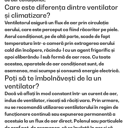
Care este diferența dintre ventilator
și climatizare?
Ventilatorul asigură un flux de aer prin circulația
aerului, care este perceput ca fiind răcoritor pe piele.
Aerul condiționat, pe de altă parte, scade de fapt
temperatura într-o cameră prin extragerea aerului
cald din încăpere, răcindu-l cu un agent frigorific și
apoi eliberându-l sub formă de aer rece. Cu toate
acestea, aparatele de aer condiționat sunt, de
asemenea, mai scumpe și consumă energie electrică.
Poți să te îmbolnăvești de la un
ventilator?
Dacă vă aflați în mod constant într-un curent de aer,
indus de ventilator, riscați să răciți vara. Prin urmare,
nu se recomandă utilizarea ventilatorului în regim de
funcționare continuă sau expunerea permanentă a
acestuia la un flux de aer direct. Polenul sau particulele
de praf pot, de asemenea, să se învârtă în aer și să