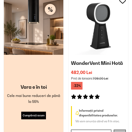
WanderVent Mini Hotă
482,00 Lei
Preț de lansare:
709,00 Lei
-32%
Vara e în toi
Cele mai bune reduceri de până
la 55%
Informații privind
Cumpărați acum
disponibilitatea produselor.
Vă vom anunța când va fi în stoc.