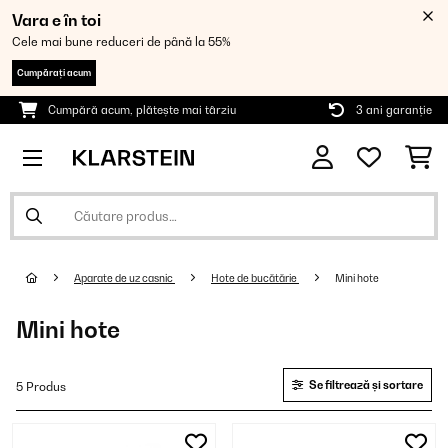
Vara e în toi
Cele mai bune reduceri de până la 55%
Cumpărați acum
Cumpără acum, plătește mai târziu
3 ani garanție
Aparate de uz casnic
Hote de bucătărie
Mini hote
Mini hote
Se filtrează și sortare
5 Produs