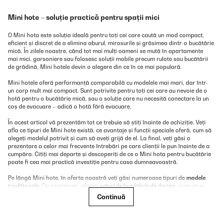
Mini hote – soluție practică pentru spații mici
O Mini hota este soluția ideală pentru toți cei care caută un mod compact,
eficient și discret de a elimina aburul, mirosurile și grăsimea dintr-o bucătărie
mică. În zilele noastre, când tot mai mulți oameni se mută în apartamente
mai mici, garsoniere sau folosesc soluții mobile precum rulote sau bucătării
de grădină, Mini hotele devin o alegere din ce în ce mai populară.
Mini hotele oferă performanță comparabilă cu modelele mai mari, dar într-
un corp mult mai compact. Sunt potrivite pentru toți cei care au nevoie de o
hotă pentru o bucătărie mică, sau o soluție care nu necesită conectare la un
coș de evacuare – adică o hotă fără evacuare.
În acest articol vă prezentăm tot ce trebuie să știți înainte de achiziție. Veți
afla ce tipuri de Mini hote există, ce avantaje și funcții speciale oferă, cum să
alegeți modelul potrivit și cum să aveți grijă de el. La final, veți găsi o
prezentare a celor mai frecvente întrebări pe care clienții le pun înainte de a
cumpăra. Citiți mai departe și descoperiți de ce o Mini hota pentru bucătărie
poate fi cea mai practică investiție pentru casa dumneavoastră.
Pe lângă Mini hote, în oferta noastră veți găsi numeroase tipuri de
modele
tradiționale.
De asemenea, oferim
seturi de bucătărie de design,
precum și
plite moderne și performante.
Dacă sunteți în căutarea unei soluții pentru o
Continuă
garsonieră, în oferta noastră veți găsi
mini frigidere
sau
mini cuptoare.
Atunci când alegeți Mini hota potrivită, este important să înțelegeți ce tipuri