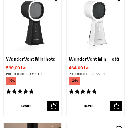
WanderVent Mini hota
WanderVent Mini Hotă
569,00 Lei
464,00 Lei
Preț de lansare:
709,00 Lei
Preț de lansare:
709,00 Lei
-19%
-34%
Detalii
Detalii