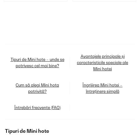
Avantajele principale și
Tipuri de Mini hote – unde se
caracteristicile speciale ale
potrivesc cel mai bine?
Mini hotei
Cum să alegi Mini hota
Îngrijirea Mini hotei –
potrivită?
întreținere simplă
Întrebări frecvente (FAQ)
Tipuri de Mini hote