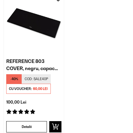
REFERENCE 803
COVER, negru, capac
pentru difuzoare
-40%
COD:
SALE40P
centrale, pereche
CU VOUCHER:
60,00 LEI
100,00 Lei
Detalii