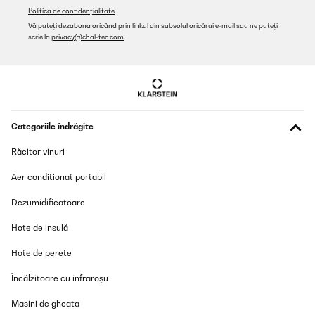
Politica de confidențialitate
Vă puteți dezabona oricând prin linkul din subsolul oricărui e-mail sau ne puteți
scrie la
privacy@chal-tec.com
.
Categoriile îndrăgite
Răcitor vinuri
Aer conditionat portabil
Dezumidificatoare
Hote de insulă
Hote de perete
Încălzitoare cu infraroșu
Masini de gheata