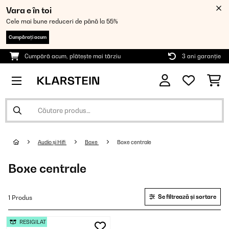
Vara e în toi
Cele mai bune reduceri de până la 55%
Cumpărați acum
Cumpără acum, plătește mai târziu
3 ani garanție
Audio și Hifi
Boxe
Boxe centrale
Boxe centrale
Se filtrează și sortare
1 Produs
RESIGILAT