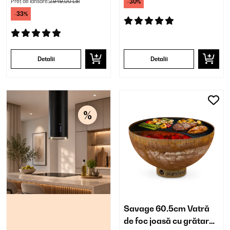
Preț de lansare:
2.949,00 Lei
-30%
-33%
Detalii
Detalii
Savage 60.5cm Vatră
de foc joasă cu grătar