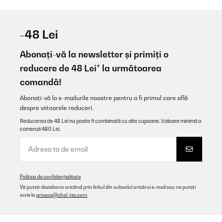
-48 Lei
Abonați-vă la newsletter și primiți o
reducere de 48 Lei* la următoarea
comandă!
Abonați-vă la e-mailurile noastre pentru a fi primul care află
despre viitoarele reduceri.
Reducerea de 48 Lei nu poate fi combinată cu alte cupoane. Valoare minimă a
comenzii 480 Lei.
Politica de confidențialitate
Vă puteți dezabona oricând prin linkul din subsolul oricărui e-mail sau ne puteți
scrie la
privacy@chal-tec.com
.