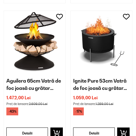
Aguilera 65cm Vatră de
Ignite Pure 53cm Vatră
foc joasă cu grătar
de foc joasă cu grătar
Negru
Negru
1.472,00 Lei
1.059,00 Lei
Preț de lansare:
2.609,00 Lei
Preț de lansare:
1.289,00 Lei
-43%
-17%
Detalii
Detalii