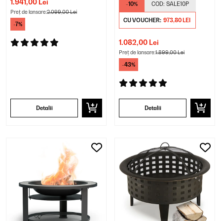
1.941,00 Lei
-10%
COD:
SALE10P
Preț de lansare:
2.099,00 Lei
CU VOUCHER:
973,80 LEI
-7%
1.082,00 Lei
Preț de lansare:
1.899,00 Lei
-43%
Detalii
Detalii