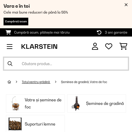
Vara e în toi
Cele mai bune reduceri de până la 55%
Cumpărați acum
Cumpără acum, plătește mai târziu
3 ani garanție
Totul pentru grădină
Șeminee de gradină, Vatre de foc
Vatre și șeminee de
Șeminee de gradină
foc
Suporturi lemne