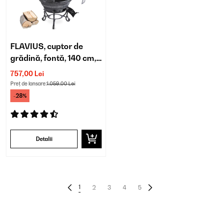
FLAVIUS, cuptor de
grădină, fontă, 140 cm,
model antic, argintiu
757,00 Lei
Preț de lansare:
1.059,00 Lei
-28%
Detalii
1
2
3
4
5