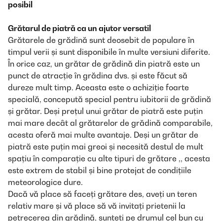
posibil
Grătarul de piatră ca un ajutor versatil
Grătarele de grădină sunt deosebit de populare în
timpul verii și sunt disponibile în multe versiuni diferite.
În orice caz, un grătar de grădină din piatră este un
punct de atracție în grădina dvs. și este făcut să
dureze mult timp. Aceasta este o achiziție foarte
specială, concepută special pentru iubitorii de grădină
și grătar. Deși prețul unui grătar de piatră este puțin
mai mare decât al grătarelor de grădină comparabile,
acesta oferă mai multe avantaje. Deși un grătar de
piatră este puțin mai greoi și necesită destul de mult
spațiu în comparație cu alte tipuri de grătare
,
, acesta
este extrem de stabil și bine protejat de condițiile
meteorologice dure.
Dacă vă place să faceți grătare des, aveți un teren
relativ mare și vă place să vă invitați prietenii la
petrecerea din grădină, sunteți pe drumul cel bun cu