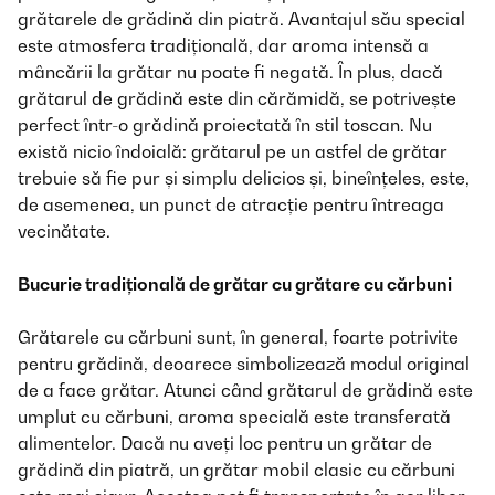
grătarele de grădină din piatră. Avantajul său special
este atmosfera tradițională, dar aroma intensă a
mâncării la grătar nu poate fi negată. În plus, dacă
grătarul de grădină este din cărămidă, se potrivește
perfect într-o grădină proiectată în stil toscan. Nu
există nicio îndoială: grătarul pe un astfel de grătar
trebuie să fie pur și simplu delicios și, bineînțeles, este,
de asemenea, un punct de atracție pentru întreaga
vecinătate.
Bucurie tradițională de grătar cu grătare cu cărbuni
Grătarele cu cărbuni
sunt, în general, foarte potrivite
pentru grădină, deoarece simbolizează modul original
de a face grătar. Atunci când grătarul de grădină este
umplut cu cărbuni, aroma specială este transferată
alimentelor. Dacă nu aveți loc pentru un grătar de
grădină din piatră, un grătar mobil clasic cu cărbuni