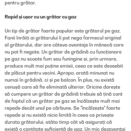
pentru grătar.
Rapid și ușor cu un grătar cu gaz
Un tip de grătar foarte popular este grătarul pe gaz.
Fanii înrăiți ai grătarului îi pot nega farmecul original
al grătarului, dar are câteva avantaje în mânecă care
nu pot fi negate. Un grătar de grădină cu funcționare
pe gaz nu scoate fum sau funingine și, prin urmare,
produce mult mai puține emisii, ceea ce este deosebit
de plăcut pentru vecini. Apropo, arată minunat nu
numai în grădină, ci și pe balcon. În plus, nu există
cenușă care să fie eliminată ulterior. Oricine dorește
să cumpere un grătar de grădină trebuie să țină cont
de faptul că un grătar pe gaz se încălzește mult mai
repede decât unul pe cărbune. Se "încălzește" foarte
repede și nu există nicio limită în ceea ce privește
durata grătarului, atâta timp cât vă asigurați că
există o cantitate suficientă de gaz. Un mic dezavantaj