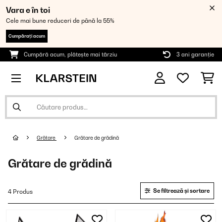
Vara e în toi
Cele mai bune reduceri de până la 55%
Cumpărați acum
Cumpără acum, plătește mai târziu
3 ani garanție
Grătare
Grătare de grădină
Grătare de grădină
Se filtrează și sortare
4 Produs