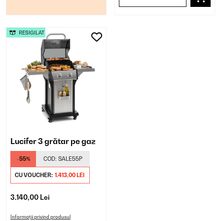
RESIGILAT
Lucifer 3 grătar pe gaz
-55%
COD:
SALE55P
CU VOUCHER:
1.413,00 LEI
3.140,00 Lei
Informații privind produsul