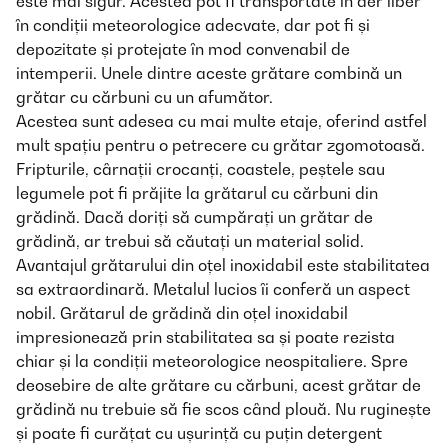
este mai sigur. Acestea pot fi transportate în aer liber
în condiții meteorologice adecvate, dar pot fi și
depozitate și protejate în mod convenabil de
intemperii. Unele dintre aceste grătare combină un
grătar cu cărbuni cu un afumător.
Acestea sunt adesea cu mai multe etaje, oferind astfel
mult spațiu pentru o petrecere cu grătar zgomotoasă.
Fripturile, cârnații crocanți, coastele, peștele sau
legumele pot fi prăjite la grătarul cu cărbuni din
grădină. Dacă doriți să cumpărați un grătar de
grădină, ar trebui să căutați un material solid.
Avantajul grătarului din oțel inoxidabil este stabilitatea
sa extraordinară. Metalul lucios îi conferă un aspect
nobil. Grătarul de grădină din oțel inoxidabil
impresionează prin stabilitatea sa și poate rezista
chiar și la condiții meteorologice neospitaliere. Spre
deosebire de alte grătare cu cărbuni, acest grătar de
grădină nu trebuie să fie scos când plouă. Nu ruginește
și poate fi curățat cu ușurință cu puțin detergent