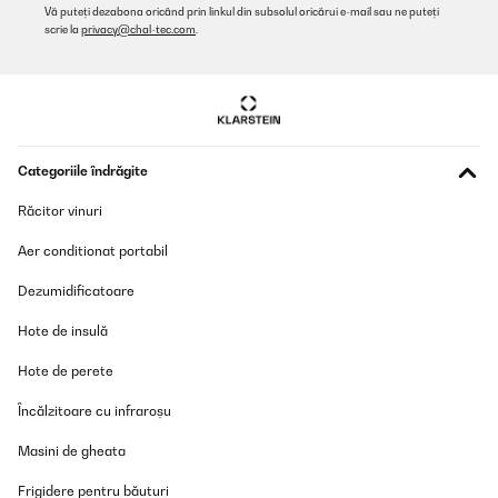
Vă puteți dezabona oricând prin linkul din subsolul oricărui e-mail sau ne puteți
scrie la
privacy@chal-tec.com
.
Categoriile îndrăgite
Răcitor vinuri
Aer conditionat portabil
Dezumidificatoare
Hote de insulă
Hote de perete
Încălzitoare cu infraroșu
Masini de gheata
Frigidere pentru băuturi