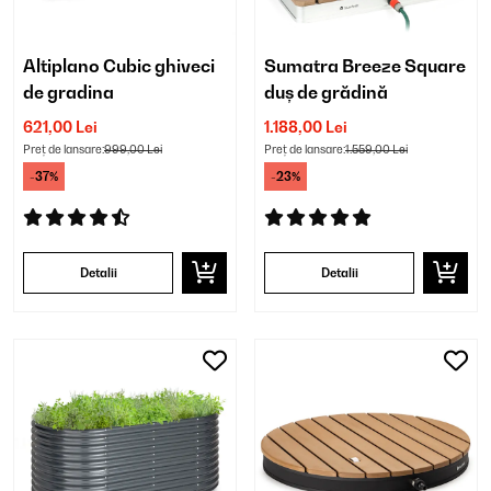
Altiplano Cubic ghiveci
Sumatra Breeze Square
de gradina
duș de grădină
621,00 Lei
1.188,00 Lei
Preț de lansare:
999,00 Lei
Preț de lansare:
1.559,00 Lei
-37%
-23%
Detalii
Detalii