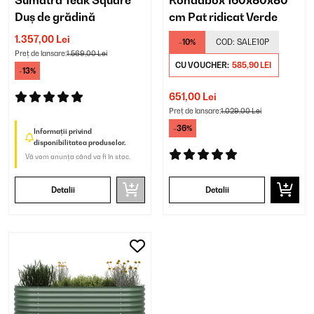
Sumatra Teak Square
Rondabox 160x80x80
Duș de grădină
cm Pat ridicat Verde
1.357,00 Lei
-10%
COD:
SALE10P
Preț de lansare:
1.569,00 Lei
CU VOUCHER:
585,90 LEI
-13%
651,00 Lei
Preț de lansare:
1.029,00 Lei
-36%
Informații privind
disponibilitatea produselor.
Vă vom anunța când va fi în stoc.
Detalii
Detalii