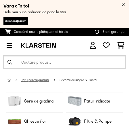
Vara e în toi
Cele mai bune reduceri de până la 55%
Cumpărați acum
Cumpără acum, plătește mai târziu
3 ani garanție
Totul pentru grădină
Sisteme de irigare & Plantă
Sere de grădină
Paturi ridicate
Ghivece flori
Filtre & Pompe