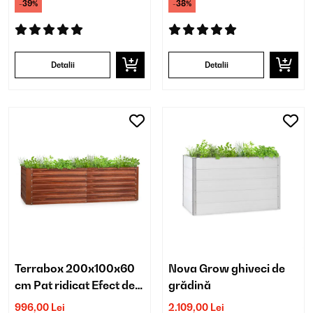
-39%
-38%
Detalii
Detalii
Terrabox 200x100x60
Nova Grow ghiveci de
cm Pat ridicat Efect de
grădină
rugină
996,00 Lei
2.109,00 Lei