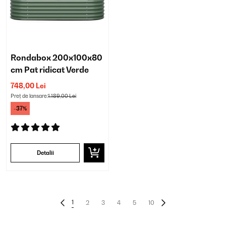
Rondabox 200x100x80
cm Pat ridicat Verde
748,00 Lei
Preț de lansare:
1.189,00 Lei
-37%
Detalii
1
2
3
4
5
10