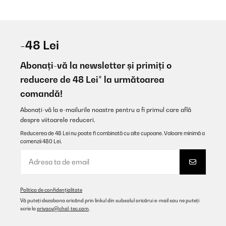
-48 Lei
Abonați-vă la newsletter și primiți o
reducere de 48 Lei* la următoarea
comandă!
Abonați-vă la e-mailurile noastre pentru a fi primul care află
despre viitoarele reduceri.
Reducerea de 48 Lei nu poate fi combinată cu alte cupoane. Valoare minimă a
comenzii 480 Lei.
Politica de confidențialitate
Vă puteți dezabona oricând prin linkul din subsolul oricărui e-mail sau ne puteți
scrie la
privacy@chal-tec.com
.