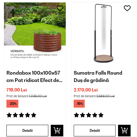
Rondabox 100x100x57
Sumatra Falls Round
cm Pat ridicat Efect de
Duș de grădină
rugină
719,00 Lei
2.170,00 Lei
Preț de lansare:
1.039,00 Lei
Preț de lansare:
2.589,00 Lei
-30%
-16%
Detalii
Detalii