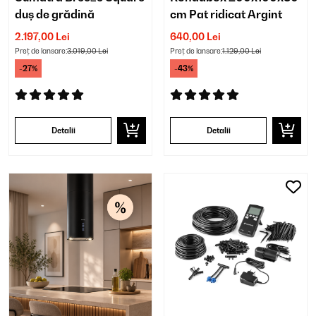
duș de grădină
cm Pat ridicat Argint
2.197,00 Lei
640,00 Lei
Preț de lansare:
3.019,00 Lei
Preț de lansare:
1.129,00 Lei
-27%
-43%
Detalii
Detalii