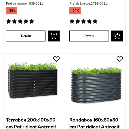
Preț de lansare:
1.639,00 Lei
Preț de lansare:
2.799,00 Lei
-39%
-24%
Detalii
Detalii
Terrabox 200x100x90
Rondabox 160x80x80
cm Pat ridicat Antracit
cm Pat ridicat Antracit