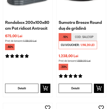
Rondabox 200x100x80
Sumatra Breeze Round
cm Pat ridicat Antracit
duș de grădină
675,00 Lei
-10%
COD:
SALE10P
Preț de lansare:
1.139,00 Lei
CU VOUCHER:
1.114,20 LEI
-40%
1.238,00 Lei
Preț de lansare:
1.559,00 Lei
-20%
Detalii
Detalii