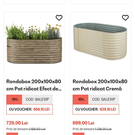
Rondabox 200x100x80
Rondabox 200x100x80
cm Pat ridicat Efect de
cm Pat ridicat Cremă
lemn
-10%
COD:
SALE10P
-10%
COD:
SALE10P
CU VOUCHER:
656,10 LEI
CU VOUCHER:
629,10 LEI
729,00 Lei
699,00 Lei
Preț de lansare:
1.199,00 Lei
Preț de lansare:
1.139,00 Lei