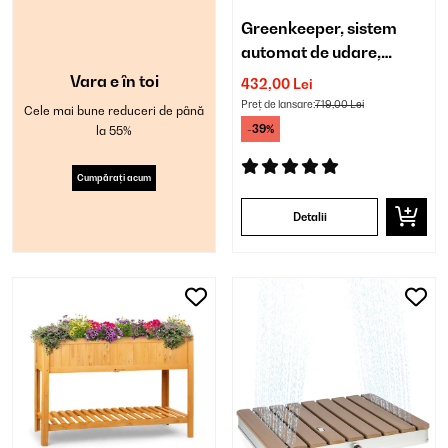
Greenkeeper, sistem
automat de udare,
aparate de irigat
Vara e în toi
432,00 Lei
Preț de lansare:
719,00 Lei
Cele mai bune reduceri de până
-39%
la 55%
Cumpărați acum
Detalii