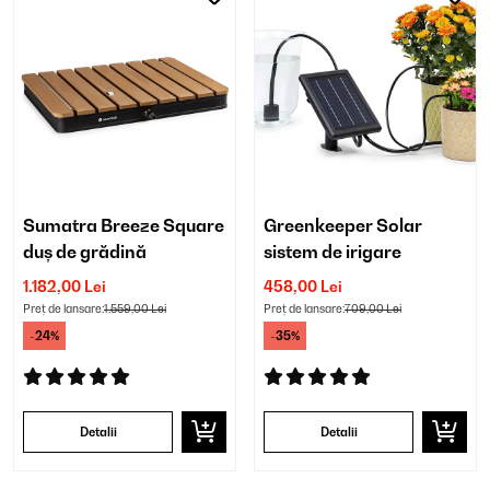
Sumatra Breeze Square
Greenkeeper Solar
duș de grădină
sistem de irigare
1.182,00 Lei
458,00 Lei
Preț de lansare:
1.559,00 Lei
Preț de lansare:
709,00 Lei
-24%
-35%
Detalii
Detalii