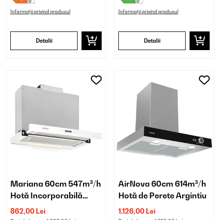
Informații privind produsul
Informații privind produsul
Detalii
Detalii
Mariana 60cm 547m³/h
AirNova 60cm 614m³/h
Hotă Incorporabilă
Hotă de Perete Argintiu
Telescopică Albă
862,00 Lei
1.126,00 Lei