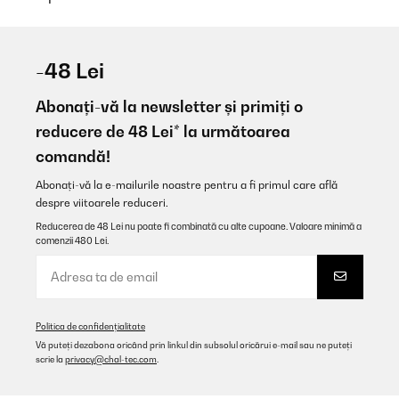
-48 Lei
Abonați-vă la newsletter și primiți o
reducere de 48 Lei* la următoarea
comandă!
Abonați-vă la e-mailurile noastre pentru a fi primul care află
despre viitoarele reduceri.
Reducerea de 48 Lei nu poate fi combinată cu alte cupoane. Valoare minimă a
comenzii 480 Lei.
Politica de confidențialitate
Vă puteți dezabona oricând prin linkul din subsolul oricărui e-mail sau ne puteți
scrie la
privacy@chal-tec.com
.