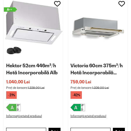
Hektor 52cm 446m³/h
Victoria 60cm 375m³/h
Hotă Incorporabilă Alb
Hotă Incorporabilă
Telescopică Albă
1.040,00 Lei
759,00 Lei
Preț de lansare:
1.329,00 Lei
Preț de lansare:
1.329,00 Lei
-21%
-42%
Informații privind produsul
Informații privind produsul