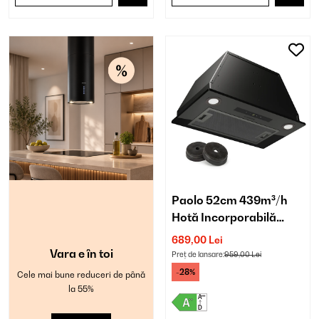
Paolo 52cm 439m³/h
Hotă Incorporabilă
Negru
689,00 Lei
Vara e în toi
Preț de lansare:
959,00 Lei
-28%
Cele mai bune reduceri de până
la 55%