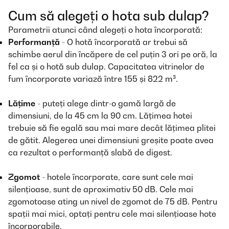
Cum să alegeți o hota sub dulap?
Parametrii atunci când alegeți o hota încorporată:
Performanță
- O hotă încorporată ar trebui să
schimbe aerul din încăpere de cel puțin 3 ori pe oră, la
fel ca și o hotă sub dulap. Capacitatea vitrinelor de
fum încorporate variază între 155 și 822 m³.
Lățime
- puteți alege dintr-o gamă largă de
dimensiuni, de la 45 cm la 90 cm. Lățimea hotei
trebuie să fie egală sau mai mare decât lățimea plitei
de gătit. Alegerea unei dimensiuni greșite poate avea
ca rezultat o performanță slabă de digest.
Zgomot
- hotele încorporate, care sunt cele mai
silențioase, sunt de aproximativ 50 dB. Cele mai
zgomotoase ating un nivel de zgomot de 75 dB. Pentru
spații mai mici, optați pentru cele mai silențioase hote
încorporabile.