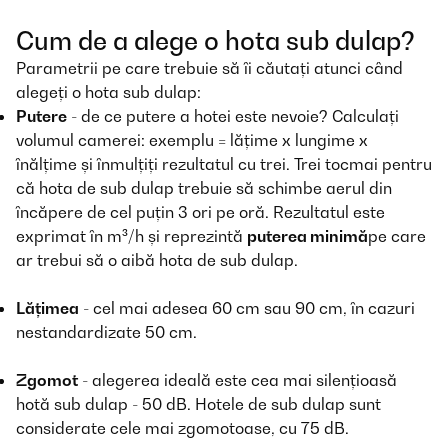
Cum de a alege o hota sub dulap?
Parametrii pe care trebuie să îi căutați atunci când
alegeți o hota sub dulap:
Putere
- de ce putere a hotei este nevoie? Calculați
volumul camerei: exemplu = lățime x lungime x
înălțime și înmulțiți rezultatul cu trei. Trei tocmai pentru
că hota de sub dulap trebuie să schimbe aerul din
încăpere de cel puțin 3 ori pe oră. Rezultatul este
exprimat în m³/h și reprezintă
puterea minimă
pe care
ar trebui să o aibă hota de sub dulap.
Lățimea
- cel mai adesea 60 cm sau 90 cm, în cazuri
nestandardizate 50 cm.
Zgomot
- alegerea ideală este cea mai silențioasă
hotă sub dulap - 50 dB. Hotele de sub dulap sunt
considerate cele mai zgomotoase, cu 75 dB.