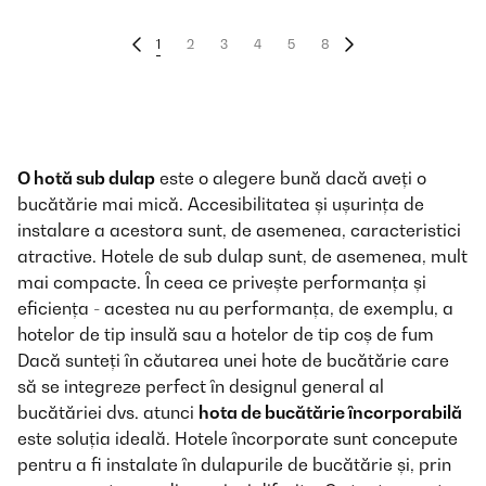
1
2
3
4
5
8
O hotă sub dulap
este o alegere bună dacă aveți o
bucătărie mai mică. Accesibilitatea și ușurința de
instalare a acestora sunt, de asemenea, caracteristici
atractive. Hotele de sub dulap sunt, de asemenea, mult
mai compacte. În ceea ce privește performanța și
eficiența - acestea nu au performanța, de exemplu, a
hotelor de tip insulă sau a hotelor de tip coș de fum
Dacă sunteți în căutarea unei hote de bucătărie care
să se integreze perfect în designul general al
bucătăriei dvs. atunci
hota de bucătărie încorporabilă
este soluția ideală. Hotele încorporate sunt concepute
pentru a fi instalate în dulapurile de bucătărie și, prin