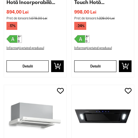
Hotă Incorporabilă
Touch Hotă
Negru
Incorporabilă Negru
894,00 Lei
998,00 Lei
Preț de lansare:
1.079,00 Lei
Preț de lansare:
1.329,00 Lei
-17%
-24%
Informații privind produsul
Informații privind produsul
Detalii
Detalii