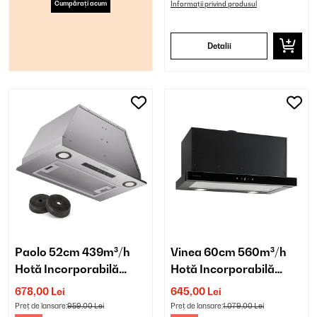
Cumpărați acum
Informații privind produsul
Detalii
Paolo 52cm 439m³/h
Vinea 60cm 560m³/h
Hotă Incorporabilă
Hotă Incorporabilă
Argintiu
Telescopică Neagră
678,00 Lei
645,00 Lei
Preț de lansare:
959,00 Lei
Preț de lansare:
1.079,00 Lei