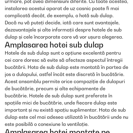
urmare, pot avea dimensiuni diferite. Cu toate acestea,
instalarea acestui aparat de uz casnic poate fi mai
complicată decât, de exemplu, o hotă sub dulap.
Dacă nu vă puteți decide, iată care sunt avantajele,
dezavantajele și alte informații despre hotele de sub
dulap și cele încorporate care vă vor ușura alegerea.
Amplasarea hotei sub dulap
Hotele de sub dulap sunt o opțiune excelentă pentru
cei care doresc să evite să afecteze aspectul întregii
bucătării. Hota de sub dulap este montată în partea de
jos a dulapului, astfel încât este discretă în bucătărie.
Acest ansamblu permite orice compoziție de dulapuri
de bucătărie, precum și alte echipamente de
bucătărie. Hotele de sub dulap sunt preferate în
spațiile mici de bucătărie, unde fiecare dulap este
important și nu există spațiu suplimentar. Hota de sub
dulap este cel mai adesea utilizată în bucătării unde nu
este posibilă o conexiune la ventilație.
Amplasarea hotei montate pe