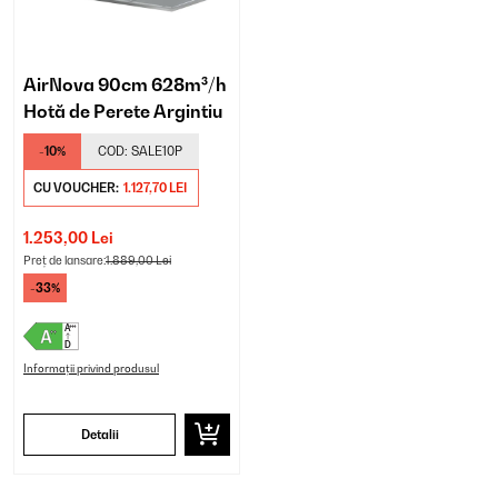
AirNova 90cm 628m³/h
Hotă de Perete Argintiu
-10%
COD:
SALE10P
CU VOUCHER:
1.127,70 LEI
1.253,00 Lei
Preț de lansare:
1.889,00 Lei
-33%
Informații privind produsul
Detalii