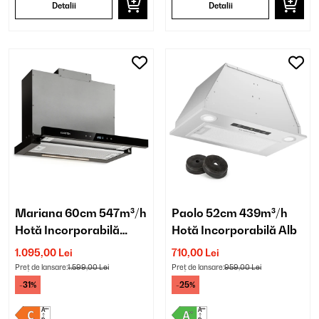
Detalii
Detalii
Mariana 60cm 547m³/h
Paolo 52cm 439m³/h
Hotă Incorporabilă
Hotă Incorporabilă Alb
Telescopică Neagră
1.095,00 Lei
710,00 Lei
Preț de lansare:
1.599,00 Lei
Preț de lansare:
959,00 Lei
-31%
-25%