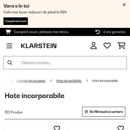
Vara e în toi
Cele mai bune reduceri de până la 55%
Cumpărați acum
Cumpără acum, plătește mai târziu
3 ani garanție
Aparate de uz casnic
Hote de bucătărie
Hote incorporabile
Hote incorporabile
Se filtrează și sortare
152 Produs