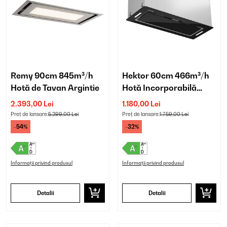
Remy 90cm 845m³/h
Hektor 60cm 466m³/h
Hotă de Tavan Argintie
Hotă Incorporabilă
Negru
2.393,00 Lei
1.180,00 Lei
Preț de lansare:
5.299,00 Lei
Preț de lansare:
1.759,00 Lei
-54%
-32%
Informații privind produsul
Informații privind produsul
Detalii
Detalii