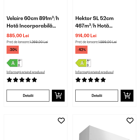
Velaire 60cm 891m³/h
Hektor SL 52cm
Hotă Incorporabilă
467m³/h Hotă
Telescopică Albă
Incorporabilă Negru
885,00 Lei
914,00 Lei
Preț de lansare:
1.269,00 Lei
Preț de lansare:
1.599,00 Lei
-30%
-42%
Informații privind produsul
Informații privind produsul
Detalii
Detalii