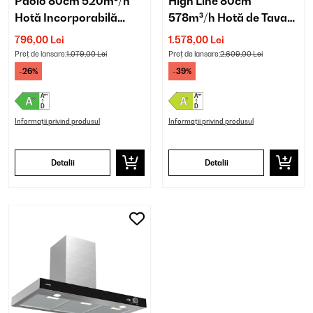
Paolo 80cm 520m³/h
High Line 80cm
Hotă Incorporabilă
578m³/h Hotă de Tavan
Argintiu
Albă
796,00 Lei
1.578,00 Lei
Preț de lansare:
1.079,00 Lei
Preț de lansare:
2.609,00 Lei
-26%
-39%
Informații privind produsul
Informații privind produsul
Detalii
Detalii