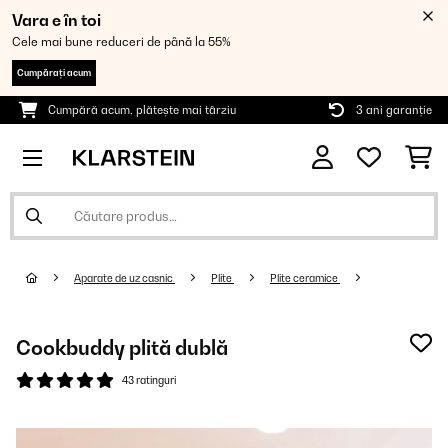
Vara e în toi
Cele mai bune reduceri de până la 55%
Cumpărați acum
Cumpără acum, plătește mai târziu
3 ani garanție
Aparate de uz casnic
Plite
Plite ceramice
Cookbuddy plită dublă
43 ratinguri