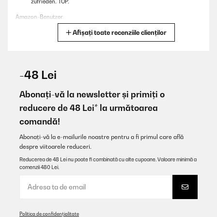
zufrieden. TOP.
Amazon-Benutzer
Afișați toate recenziile clienților
Traducere
VERIFICATĂ REVIZUITĂ
15/01/2026
-48 Lei
Doppia piastra eccellente consegnata con cura... Scalda subito e
tantissimo e con ambedue accese rimane ancora sotto i 3kw è
Abonați-vă la newsletter și primiți o
anche ventilata la base per non stressare le resistenze e con
reducere de 48 Lei* la următoarea
l'extra sconto presente è stato un'affare grazie!
comandă!
Utente Amazon
Abonați-vă la e-mailurile noastre pentru a fi primul care află
Traducere
despre viitoarele reduceri.
Reducerea de 48 Lei nu poate fi combinată cu alte cupoane. Valoare minimă a
VERIFICATĂ REVIZUITĂ
comenzii 480 Lei.
15/01/2026
Quick delivery, very good quality and good price. I recommend it.
Amazon user
Politica de confidențialitate