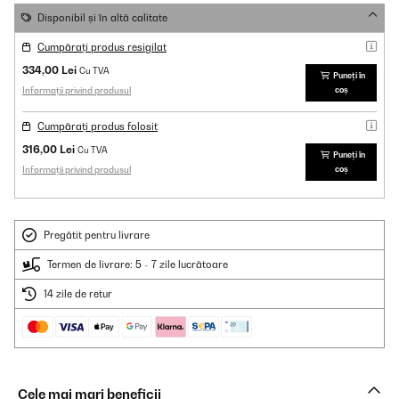
Disponibil și în altă calitate
Cumpărați produs resigilat
334,00 Lei
Cu TVA
Puneți în
Informații privind produsul
coș
Cumpărați produs folosit
316,00 Lei
Cu TVA
Puneți în
Informații privind produsul
coș
Pregătit pentru livrare
Termen de livrare: 5 - 7 zile lucrătoare
14 zile de retur
Cele mai mari beneficii