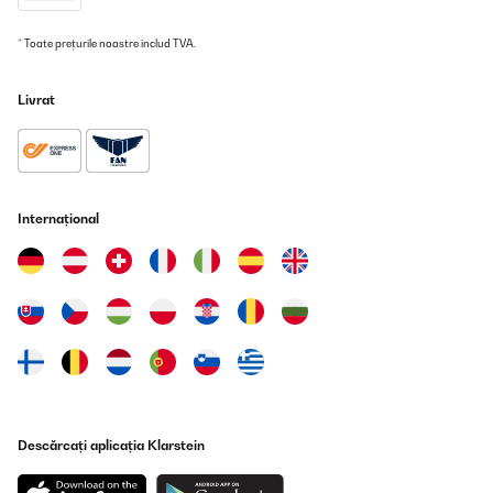
Das Klarstein Glaskeramikkochfeld überzeugt durch sein
schlankes, modernes Design und die einfache Bedienung. Die
zwei Kochplatten heizen schnell auf und liefern mit 2400 W
* Toate prețurile noastre includ TVA.
ordentlich Leistung. Ideal für die kleine Küche oder als
Zweitkochfeld. Die Glaskeramikfläche ist leicht zu reinigen und
sieht hochwertig aus. Klare Empfehlung für alle, die ein
Livrat
zuverlässiges und optisch ansprechendes Kochfeld suchen!
Amazon-Benutzer
Traducere
Internațional
VERIFICATĂ REVIZUITĂ
05/07/2025
Funktioniert einwandfrei, wird genügend heiß fürs Kochen.
Amazon-Benutzer
Traducere
VERIFICATĂ REVIZUITĂ
Descărcați aplicația Klarstein
24/06/2025