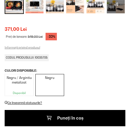
+4
371,00 Lei
-32%
Preț de lansare:
549,00 Lei
Informații privind produsul
CODUL PRODUSULUI: 10035705
CULORI DISPONIBILE:
Negru / Argintiu
Negru
metalizat
Disponibil
Ce înseamnă statusurile?
Puneți în coș