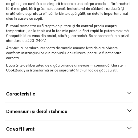
de gătit și se curăță cu o singură trecere a unei cârpe umede — fără rosturi,
fără margini, fără grăsime ascunsă. Indicatorul de căldură reziduală îți
arată când suprafața e încă fierbinte după gătit, un detaliu important mai
ales în casele cu copii.
Butonul termostat cu 5 trepte de putere îți dă control precis asupra
temperaturii, de la topit unt la foc mic până la fiert rapid la putere maximă.
Compatibilă cu vase din metal, sticlă și ceramică. Se conectează la o priză
standard de 220–240 V.
Atenție: la instalare, respectă distanțele minime față de alte obiecte,
conform instrucțiunilor din manualul de utilizare, pentru o funcționare
corectă.
Bucură-te de libertatea de a găti oriunde ai nevoie — comandă Klarstein
CookBuddy și transformă orice suprafață într-un loc de gătit cu stil.
Caracteristici
Dimensiuni și detalii tehnice
Ce va fi livrat