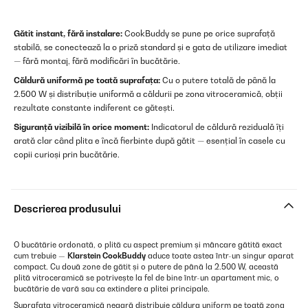
Gătit instant, fără instalare:
CookBuddy se pune pe orice suprafață
stabilă, se conectează la o priză standard și e gata de utilizare imediat
— fără montaj, fără modificări în bucătărie.
Căldură uniformă pe toată suprafața:
Cu o putere totală de până la
2.500 W și distribuție uniformă a căldurii pe zona vitroceramică, obții
rezultate constante indiferent ce gătești.
Siguranță vizibilă în orice moment:
Indicatorul de căldură reziduală îți
arată clar când plita e încă fierbinte după gătit — esențial în casele cu
copii curioși prin bucătărie.
Descrierea produsului
O bucătărie ordonată, o plită cu aspect premium și mâncare gătită exact
cum trebuie —
Klarstein CookBuddy
aduce toate astea într-un singur aparat
compact. Cu două zone de gătit și o putere de până la 2.500 W, această
plită vitroceramică se potrivește la fel de bine într-un apartament mic, o
bucătărie de vară sau ca extindere a plitei principale.
Suprafața vitroceramică neagră distribuie căldura uniform pe toată zona