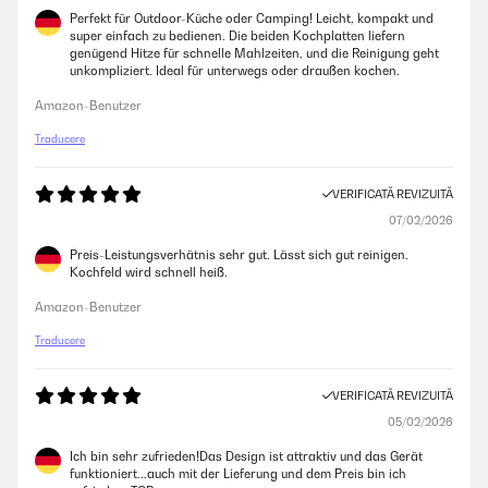
Perfekt für Outdoor-Küche oder Camping! Leicht, kompakt und
super einfach zu bedienen. Die beiden Kochplatten liefern
genügend Hitze für schnelle Mahlzeiten, und die Reinigung geht
unkompliziert. Ideal für unterwegs oder draußen kochen.
Amazon-Benutzer
Traducere
VERIFICATĂ REVIZUITĂ
07/02/2026
Preis-Leistungsverhätnis sehr gut. Lässt sich gut reinigen.
Kochfeld wird schnell heiß.
Amazon-Benutzer
Traducere
VERIFICATĂ REVIZUITĂ
05/02/2026
Ich bin sehr zufrieden!Das Design ist attraktiv und das Gerät
funktioniert...auch mit der Lieferung und dem Preis bin ich