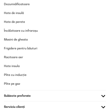
Dezumidificatoare
Hote de insulă
Hote de perete
Încălzitoare cu infraroșu
Masini de gheata
Frigidere pentru băuturi
Racitoare aer
Hote insula
Plite cu inducție
Plite pe gaz
Subiecte preferate
Serviciu clienți