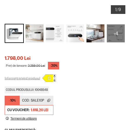
1/9
+4
1.798,00 Lei
-20%
Preț de lansare:
2.259,00 Lei
Informații privind produsul
CODUL PRODUSULUI: 10048548
-10%
COD:
SALE10P
CU VOUCHER:
1.618,20 LEI
Termeni de utilizare