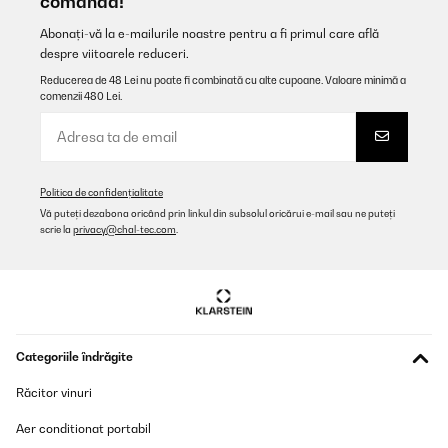
comandă!
Abonați-vă la e-mailurile noastre pentru a fi primul care află
despre viitoarele reduceri.
Reducerea de 48 Lei nu poate fi combinată cu alte cupoane. Valoare minimă a
comenzii 480 Lei.
Politica de confidențialitate
Vă puteți dezabona oricând prin linkul din subsolul oricărui e-mail sau ne puteți
scrie la
privacy@chal-tec.com
.
Categoriile îndrăgite
Răcitor vinuri
Aer conditionat portabil