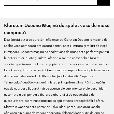
Klarstein Oceana Mașină de spălat vase de masă
compactă
Dezlănțuiți puterea curățării eficiente cu Klarstein Oceana, o mașină de
spălat vase compactă proiectată pentru spații limitate și stiluri de viață
în mișcare. Această mașină de spălat vase de masă este perfectă pentru
bucătării mici, rulote și rulote, oferind o soluție convenabilă fără a
sacrifica performanța. Cu cele șapte programe versatile ale sale, inclusiv
Eco, Glass și Intensive, veți obține rezultate impecabile adaptate nevoilor
dvs. Panoul de control intuitiv și afișajul clar simplifică operarea.
Tehnologia AquaStop asigură liniștea prin oprirea alimentării cu apă în
caz de scurgeri. Bucurați-vă de avantajele suplimentare ale deschiderii
automate a ușii pentru eliberarea aburului și de capacitățile de
autocurățare, menținând mașina de spălat vase proaspătă fără efort.
Klarstein Oceana este partenerul dvs. ideal pentru spălarea vesela
eficientă din punct de vedere energetic, folosind doar 6 litri de apă pe