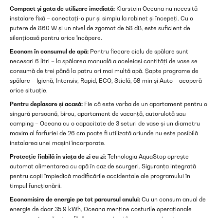
Compact și gata de utilizare imediată:
Klarstein Oceana nu necesită
instalare fixă – conectați-o pur și simplu la robinet și începeți. Cu o
putere de 860 W și un nivel de zgomot de 58 dB, este suficient de
silențioasă pentru orice încăpere.
Econom în consumul de apă:
Pentru fiecare ciclu de spălare sunt
necesari 6 litri – la spălarea manuală a aceleiași cantități de vase se
consumă de trei până la patru ori mai multă apă. Șapte programe de
spălare – Igienă, Intensiv, Rapid, ECO, Sticlă, 58 min și Auto – acoperă
orice situație.
Pentru deplasare și acasă:
Fie că este vorba de un apartament pentru o
singură persoană, birou, apartament de vacanță, autorulotă sau
camping – Oceana cu o capacitate de 3 seturi de vase și un diametru
maxim al farfuriei de 26 cm poate fi utilizată oriunde nu este posibilă
instalarea unei mașini încorporate.
Protecție fiabilă în viața de zi cu zi:
Tehnologia AquaStop oprește
automat alimentarea cu apă în caz de scurgeri. Siguranța integrată
pentru copii împiedică modificările accidentale ale programului în
timpul funcționării.
Economisire de energie pe tot parcursul anului:
Cu un consum anual de
energie de doar 35,9 kWh, Oceana menține costurile operaționale