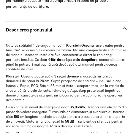
permanente scăzute – fără compromisuri în ceea ce privește
performanța de curățare.
Descrierea produsului
Gata cu spălatul îndelungat manual –
Klarstein Oceana
face treaba pentru
tine, fără să ai nevoie de vreun instalator. Mașina compactă de spălat vase
de masă nu necesită instalare fixă: conecteaz-o direct la robinet și
pornește imediat. Cu doar
6 litri de apă pe ciclu de spălare
, consumă de trei
până la patru ori mai puțină apă decât spălatul manual pentru aceeași
cantitate de vase.
Klarstein Oceana
poate spăla
3 seturi de vase
și acceptă farfurii cu
diametrul de până la
26 cm
. Șapte programe de spălare – inclusiv Igienă,
Intensiv, Rapid, ECO, Sticlă, 58 min și Auto – acoperă totul, de la vasele de
zi cu zi până la cele delicate. Tehnologia AquaStop protejează împotriva
daunelor cauzate de scurgeri, iar blocarea pentru copii previne operarea
accidentală.
Cu un consum anual de energie de doar
35,9 kWh
, Oceana este eficientă din
punct de vedere energetic. Furtunurile de alimentare și evacuare au fiecare
câte
150 cm
lungime – suficient spațiu pentru a o poziționa chiar și departe
de chiuvetă. Motorul funcționează la
58 dB
– suficient de silențios pentru
utilizare pe timp de noapte, fără a deranja restul casei.