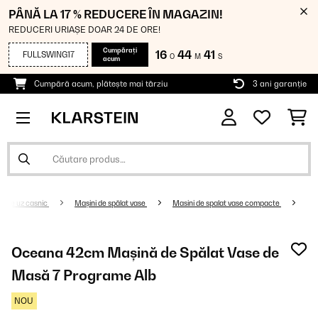
PÂNĂ LA 17 % REDUCERE ÎN MAGAZIN!
REDUCERI URIAȘE DOAR 24 DE ORE!
Cumpărați
16
44
40
FULLSWING17
O
M
S
acum
Cumpără acum, plătește mai târziu
3 ani garanție
e de uz casnic
Mașini de spălat vase
Masini de spalat vase compacte
Oceana 42cm Mașină de Spălat Vase de
Masă 7 Programe Alb
NOU