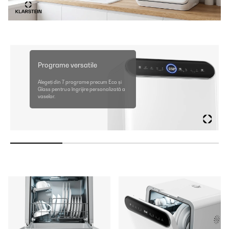
Programe versatile
Alegeți din 7 programe precum Eco și
Glass pentru o îngrijire personalizată a
vaselor.