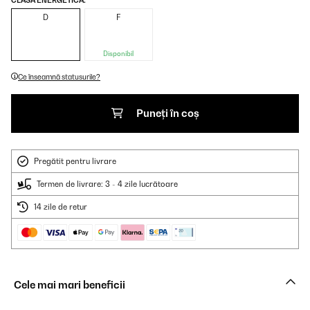
CLASA ENERGETICĂ:
D
F
Disponibil
Ce înseamnă statusurile?
Puneți în coș
Pregătit pentru livrare
Termen de livrare: 3 - 4 zile lucrătoare
14 zile de retur
Cele mai mari beneficii