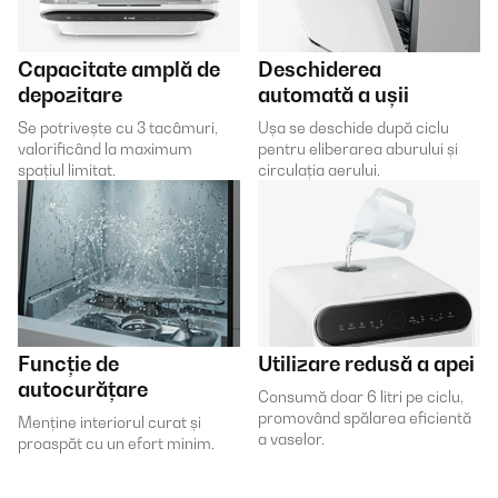
Capacitate amplă de
Deschiderea
depozitare
automată a ușii
Se potrivește cu 3 tacâmuri,
Ușa se deschide după ciclu
valorificând la maximum
pentru eliberarea aburului și
spațiul limitat.
circulația aerului.
Funcție de
Utilizare redusă a apei
autocurățare
Consumă doar 6 litri pe ciclu,
promovând spălarea eficientă
Menține interiorul curat și
a vaselor.
proaspăt cu un efort minim.