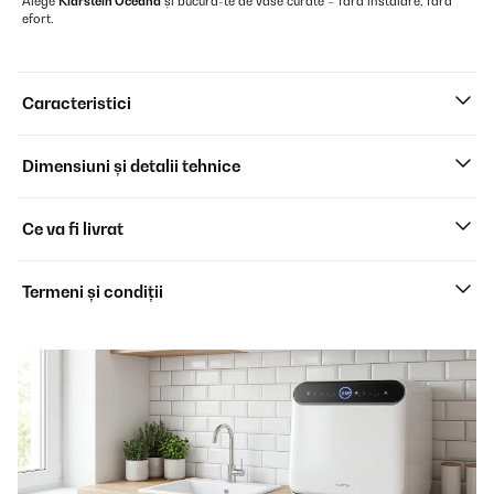
Alege
Klarstein Oceana
și bucură-te de vase curate – fără instalare, fără
efort.
Caracteristici
Dimensiuni și detalii tehnice
Ce va fi livrat
Termeni și condiții