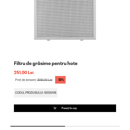
Filtru de grăsime pentru hote
Fi
251,00 Lei
19
-18%
Preț de lansare:
309,00 Lei
Pr
CODUL PRODUSULUI: 10035416
CO
Puneți în coș