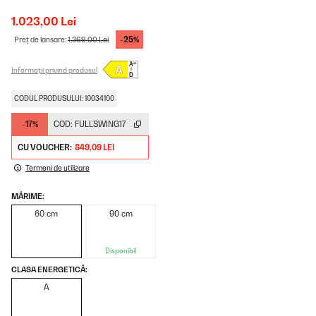
1.023,00 Lei
-25%
Preț de lansare:
1.369,00 Lei
Informații privind produsul
CODUL PRODUSULUI: 10034100
-17%
COD:
FULLSWING17
CU VOUCHER:
849,09 LEI
Termeni de utilizare
MĂRIME:
60 cm
90 cm
Disponibil
CLASA ENERGETICĂ:
A