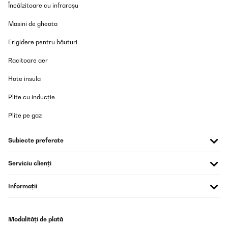
Încălzitoare cu infraroșu
Masini de gheata
Frigidere pentru băuturi
Racitoare aer
Hote insula
Plite cu inducție
Plite pe gaz
Subiecte preferate
Serviciu clienți
Informații
Modalități de plată