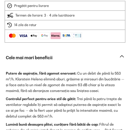
Pregătit pentru livrare
Termen de livrare: 3 - 4 zile lucrătoare
14 zile de retur
Cele mai mari beneficii
Putere de aspirație, fără zgomot enervant:
Cu un debit de până la 553
m³/h, Klarstein Helena elimină aburi, grăsime și mirosuri din bucătărie —
și face asta la un nivel de zgomot de maxim 63 dB chiar și la viteza
maximă, fără să deranjeze conversația sau liniștea casei.
Controlul perfect pentru orice stil de gătit:
Trei până la patru trepte de
ventilator reglabile îți permit să adaptezi puterea de aspirație exact la
ce ai pe foc — de la fiert ușor până la prăjit la intensitate maximă, cu
debitul complet de 553 m³/h.
Lumină bună deasupra plitei, curățare fără bătăi de cap:
Filtrul de