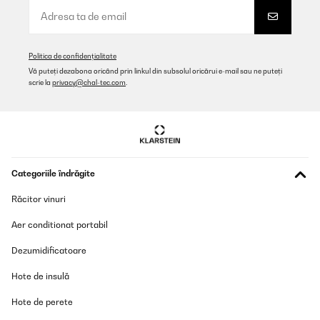
Politica de confidențialitate
Vă puteți dezabona oricând prin linkul din subsolul oricărui e-mail sau ne puteți
scrie la
privacy@chal-tec.com
.
Categoriile îndrăgite
Răcitor vinuri
Aer conditionat portabil
Dezumidificatoare
Hote de insulă
Hote de perete