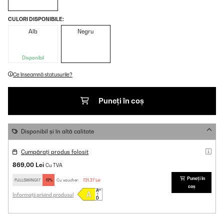
CULORI DISPONIBILE:
Alb
Negru
Disponibil
Ce înseamnă statusurile?
Puneți în coș
Disponibil și în altă calitate
Cumpărați produs folosit
869,00 Lei
Cu TVA
Puneți în
FULLSWING17
-17%
Cu voucher:
721,27 Lei
coș
Informații privind produsul