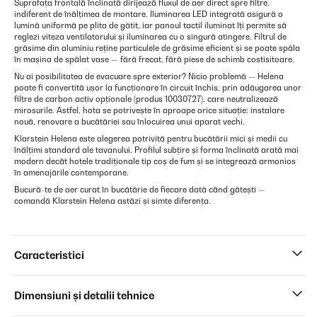
Suprafața frontală înclinată dirijează fluxul de aer direct spre filtre,
indiferent de înălțimea de montare. Iluminarea LED integrată asigură o
lumină uniformă pe plita de gătit, iar panoul tactil iluminat îți permite să
reglezi viteza ventilatorului și iluminarea cu o singură atingere. Filtrul de
grăsime din aluminiu reține particulele de grăsime eficient și se poate spăla
în mașina de spălat vase — fără frecat, fără piese de schimb costisitoare.
Nu ai posibilitatea de evacuare spre exterior? Nicio problemă — Helena
poate fi convertită ușor la funcționare în circuit închis, prin adăugarea unor
filtre de carbon activ opționale (produs 10030727), care neutralizează
mirosurile. Astfel, hota se potrivește în aproape orice situație: instalare
nouă, renovare a bucătăriei sau înlocuirea unui aparat vechi.
Klarstein Helena este alegerea potrivită pentru bucătării mici și medii cu
înălțimi standard ale tavanului. Profilul subțire și forma înclinată arată mai
modern decât hotele tradiționale tip coș de fum și se integrează armonios
în amenajările contemporane.
Bucură-te de aer curat în bucătărie de fiecare dată când gătești —
comandă Klarstein Helena astăzi și simte diferența.
Caracteristici
Dimensiuni și detalii tehnice