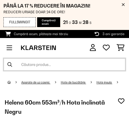
PÂNĂ LA 17 % REDUCERE ÎN MAGAZIN!
REDUCERI URIAȘE DOAR 24 DE ORE!
Cumpărați
21
33
27
FULLSWING17
O
M
S
acum
Cumpără acum, plătește mai târziu
3 ani garanție
Aparate de uz casnic
Hote de bucătărie
Hote insula
Helena 60cm 553m³/h Hota înclinată
Negru