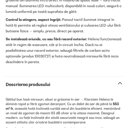
grăsime din aluminiu intră direct în mașina de spălat vase — fără frecat
manual. Iluminarea LED multicoloră, disponibilă în nouă culori, asigură o
lumină uniformă pe toată suprafața de gătit.
Control la atingere, aspect îngrijit:
Panoul tactil iluminat integrat în
hotă îți permite să reglezi viteza ventilatorului și culoarea LED-ului fără
butoane fizice — simplu, precis, direct pe aparat.
Se instalează oriunde, cu sau fără racord exterior:
Helena funcționează
atât în regim de evacuare, cât și în circuit închis. Dacă nu ai
posibilitatea unui racord exterior, adaugă filtrele de carbon activ
opționale (produs 10030727) și hota neutralizează mirosurile fără nicio
deschidere în perete.
Descrierea produsului
Gătitul bun lasă mirosuri, aburi și grăsime în aer — Klarstein Helena le
elimină rapid și fără zgomot deranjant. Cu un debit de aer de până la
553
m³/h
, această hotă înclinată curăță aerul din bucătărie eficient, menținând
un nivel de zgomot de maxim 63 dB chiar și la viteza maximă. Designul
modern, cu față înclinată din sticlă securizată neagră sau inox, adaugă un
accent stilistic clar oricărei bucătării contemporane.