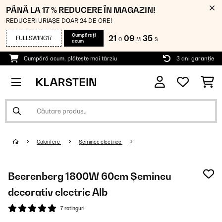
PÂNĂ LA 17 % REDUCERE ÎN MAGAZIN!
REDUCERI URIAȘE DOAR 24 DE ORE!
Cumpărați
21
09
34
FULLSWING17
O
M
S
acum
Cumpără acum, plătește mai târziu
3 ani garanție
Calorifere
Șeminee electrice
Beerenberg 1800W 60cm Șemineu
decorativ electric Alb
7 ratinguri