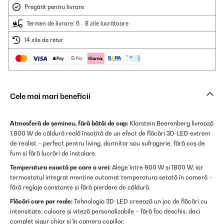
Pregătit pentru livrare
Termen de livrare: 6 - 8 zile lucrătoare
14 zile de retur
Cele mai mari beneficii
Atmosferă de șemineu, fără bătăi de cap:
Klarstein Beerenberg livrează
1.800 W de căldură reală însoțită de un efect de flăcări 3D-LED extrem
de realist – perfect pentru living, dormitor sau sufragerie, fără coș de
fum și fără lucrări de instalare.
Temperatura exactă pe care o vrei:
Alege între 900 W și 1800 W, iar
termostatul integrat menține automat temperatura setată în cameră –
fără reglaje constante și fără pierdere de căldură.
Flăcări care par reale:
Tehnologia 3D-LED creează un joc de flăcări cu
intensitate, culoare și viteză personalizabile – fără foc deschis, deci
complet sigur chiar și în camera copiilor.