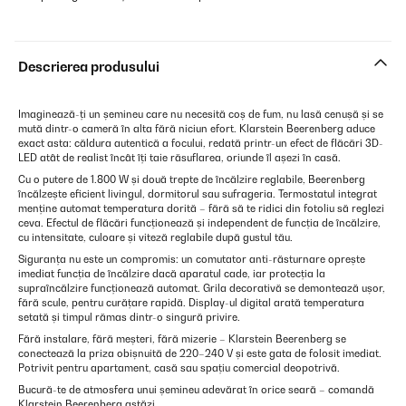
Descrierea produsului
Imaginează-ți un șemineu care nu necesită coș de fum, nu lasă cenușă și se
mută dintr-o cameră în alta fără niciun efort. Klarstein Beerenberg aduce
exact asta: căldura autentică a focului, redată printr-un efect de flăcări 3D-
LED atât de realist încât îți taie răsuflarea, oriunde îl așezi în casă.
Cu o putere de 1.800 W și două trepte de încălzire reglabile, Beerenberg
încălzește eficient livingul, dormitorul sau sufrageria. Termostatul integrat
menține automat temperatura dorită – fără să te ridici din fotoliu să reglezi
ceva. Efectul de flăcări funcționează și independent de funcția de încălzire,
cu intensitate, culoare și viteză reglabile după gustul tău.
Siguranța nu este un compromis: un comutator anti-răsturnare oprește
imediat funcția de încălzire dacă aparatul cade, iar protecția la
supraîncălzire funcționează automat. Grila decorativă se demontează ușor,
fără scule, pentru curățare rapidă. Display-ul digital arată temperatura
setată și timpul rămas dintr-o singură privire.
Fără instalare, fără meșteri, fără mizerie – Klarstein Beerenberg se
conectează la priza obișnuită de 220–240 V și este gata de folosit imediat.
Potrivit pentru apartament, casă sau spațiu comercial deopotrivă.
Bucură-te de atmosfera unui șemineu adevărat în orice seară – comandă
Klarstein Beerenberg astăzi.