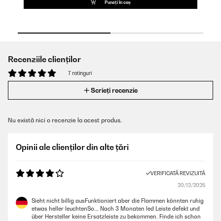
Puneți în coș
Recenziile clienților
7 ratinguri
Scrieți recenzie
Nu există nici o recenzie la acest produs.
Opinii ale clienților din alte țări
VERIFICATĂ REVIZUITĂ
20/12/2025
Sieht nicht billig ausFunktioniert aber die Flammen könnten ruhig
etwas heller leuchtenSo... Nach 3 Monaten led Leiste defekt und
über Hersteller keine Ersatzleiste zu bekommen. Finde ich schon