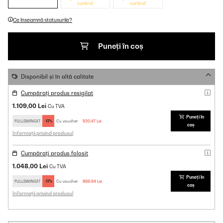
curând
curând
Ce înseamnă statusurile?
Puneți în coș
Disponibil și în altă calitate
Cumpărați produs resigilat
1.109,00 Lei
Cu TVA
Puneți în
FULLSWING17
-17%
Cu voucher:
920,47 Lei
coș
Informații privind produsul
Cumpărați produs folosit
1.048,00 Lei
Cu TVA
Puneți în
FULLSWING17
-17%
Cu voucher:
869,84 Lei
coș
Informații privind produsul