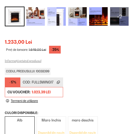
+2
1.233,00 Lei
-25%
Preț de lansare:
1.649,00 Lei
Informații privind produsul
CODUL PRODUSULUI: 10038399
-17%
COD:
FULLSWING17
CU VOUCHER:
1.023,39 LEI
Termeni de utilizare
CULORI DISPONIBILE:
Alb
Maro Inchis
maro deschis
Disponibil din nou în
Disponibil din nou în