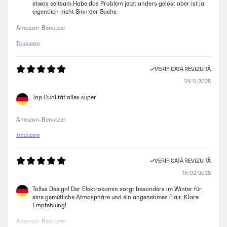
etwas seltsam.Habe das Problem jetzt anders gelöst aber ist ja
eigentlich nicht Sinn der Sache
Amazon-Benutzer
Traducere
VERIFICATĂ REVIZUITĂ
24/11/2025
Top Qualität alles super
Amazon-Benutzer
Traducere
VERIFICATĂ REVIZUITĂ
15/02/2025
Tolles Design! Der Elektrokamin sorgt besonders im Winter für
eine gemütliche Atmosphäre und ein angenehmes Flair. Klare
Empfehlung!
Amazon-Benutzer