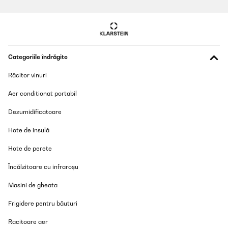
salón casi de pueblo con pulsar un botón jaja.Como punto
negativo en mi caso vino con bastante polvo por dentro, porque
tenia despegado la cinta por varias partes.
Usuario/a de amazon
Traducere
Categoriile îndrăgite
Răcitor vinuri
VERIFICATĂ REVIZUITĂ
02/08/2022
Aer conditionat portabil
Wir haben den Heizlüfter mit Flammeneffekt und Kaminoptik
Dezumidificatoare
gekauft um im Winter eine jeweils kurz nutzbare elektrische
Heizquelle zu haben, die zugleich dabei hilft den Gasverbrauch zu
Hote de insulă
senken. Es ist aber klar, dass das immer nur ganz kurz
geschehen wird, damit nicht auch noch die Stromrechnung
explodiert. Das wäre dann kontraproduktiv. Das Stück verbindet
Hote de perete
das Nützliche mit dem Schönen auf gelungene Art. Der schnell
gelieferte Kamin sieht wirklich sehr elegant und wertig aus, ist
Încălzitoare cu infraroșu
recht schwer (23 kg) und wirkt wie aus echtem Stein. Stilistisch
kann ich den "Frosty Peak"- Kamin nicht eindeutig zuordnen, auf
Masini de gheata
jeden Fall Antik in Richtung klassischer Landhausstil. Der
Flammeneffekt ist realistisch, auch in ein entsprechend
Frigidere pentru băuturi
eingerichtetes Schlafzimmer passt er sicher gut, da er recht klein
und kompakt ist. Am Tag der Lieferung war es über 30 Grad
warm, darum haben wir die Heizung nur ganz kurz geprüft. Das
Racitoare aer