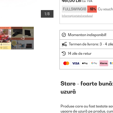
461,00 Lei
Cu TVA
FULLSWING18
-18%
Cu vouch
1/8
Informații privind produsul
Momentan indisponibil!
+3
Termen de livrare: 3 - 4 zil
14 zile de retur
Stare - foarte bun
uzură
Produse care au fost testate sau
ușoare de uzură pe produs, cum a