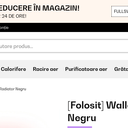
REDUCERE ÎN MAGAZIN!
FULLS
 24 DE ORE!
anție
Calorifere
Racire aer
Purificatoare aer
Grăt
Radiator Negru
[Folosit] Wa
Negru