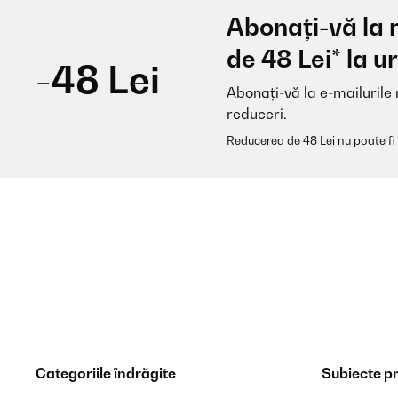
Abonați-vă la 
Really good heater with a lot of functions, I gave it fo
de 48 Lei* la
winter cheers.
-48 Lei
Abonați-vă la e-mailurile 
Amazon user
reduceri.
Reducerea de 48 Lei nu poate fi
VERIFICATĂ REVIZUITĂ
17/01/2025
Really pleased with the product. Instructions to work to
Amazon user
VERIFICATĂ REVIZUITĂ
28/12/2024
Categoriile îndrăgite
Subiecte p
Super schnelles Erwärmen des Heizkörpers für 4 Qu
Heizkörper.Aber ich habe ihn als Zusatz für die Laub