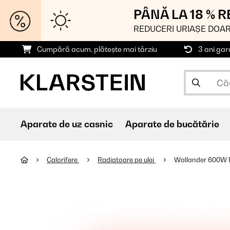
PÂNĂ LA 18 % 
REDUCERI URIAȘE DOAR
Cumpără acum, plătește mai târziu
3 ani gar
Aparate de uz casnic
Aparate de bucătărie
Calorifere
Radiatoare pe ulei
Wallander 600W 