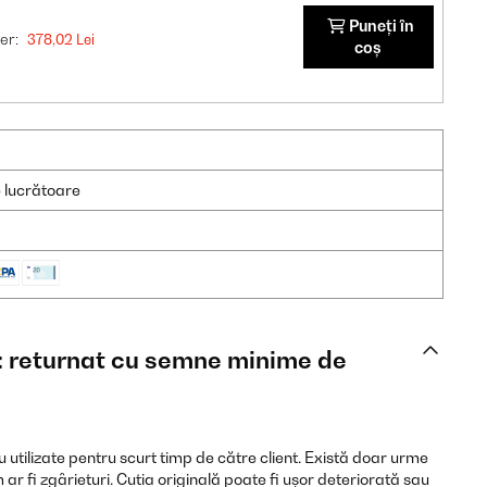
Puneți în
er:
378,02 Lei
coș
e lucrătoare
ă: returnat cu semne minime de
 utilizate pentru scurt timp de către client. Există doar urme
r fi zgârieturi. Cutia originală poate fi ușor deteriorată sau