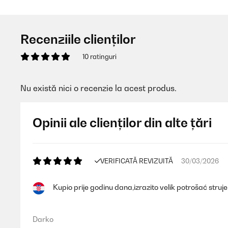
Recenziile clienților
10 ratinguri
Nu există nici o recenzie la acest produs.
Opinii ale clienților din alte țări
VERIFICATĂ REVIZUITĂ
30/03/2026
Kupio prije godinu dana,izrazito velik potrošać struje
Darko