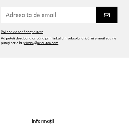
l a great choice and hopefully it will be ready to turn on next
Politica de confidențialitate
Traducere
Vă puteți dezabona oricând prin linkul din subsolul oricărui e-mail sau ne
puteți scrie la
privacy@chal-tec.com
.
saves floor space.
Traducere
Informații
mer besser bemessen.Zb. Bei 16m2 durch 4 wären es vier