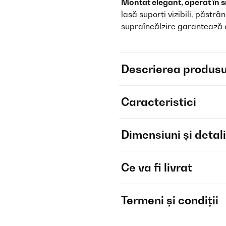
Montat elegant, operat în s
lasă suporți vizibili, păstr
supraîncălzire garantează o 
Descrierea produsu
Caracteristici
Dimensiuni și detali
Ce va fi livrat
Termeni și condiții