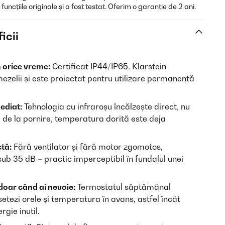
ncțiile originale și a fost testat. Oferim o garanție de 2 ani.
icii
n orice vreme:
Certificat IP44/IP65, Klarstein
mezelii și este proiectat pentru utilizare permanentă
ediat:
Tehnologia cu infraroșu încălzește direct, nu
e de la pornire, temperatura dorită este deja
ctă:
Fără ventilator și fără motor zgomotos,
ub 35 dB – practic imperceptibil în fundalul unei
oar când ai nevoie:
Termostatul săptămânal
etezi orele și temperatura în avans, astfel încât
gie inutil.