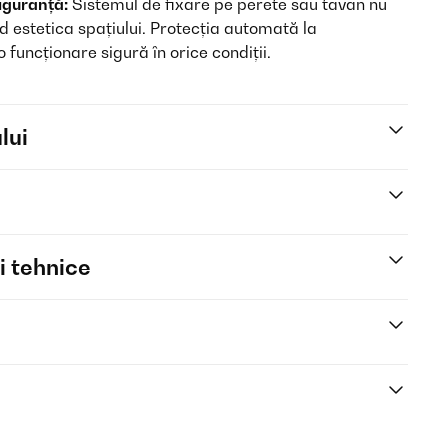
iguranță:
Sistemul de fixare pe perete sau tavan nu
ând estetica spațiului. Protecția automată la
funcționare sigură în orice condiții.
lui
i tehnice