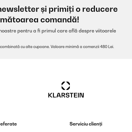
newsletter și primiți o reducere
ur stars because I think the internal thermostat is a little sensitive stil
 următoarea comandă!
noastre pentru a fi primul care află despre viitoarele
 combinată cu alte cupoane. Valoare minimă a comenzii 480 Lei.
ok a little bit to work out. It’s great to be able to put it on the wall 
referate
Serviciu clienți
adratmeter völlig in Ordnung. Bei mehr Quadratmeter würde ich im
e.