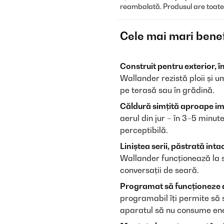
reambalată. Produsul are toate fu
Cele mai mari benef
Construit pentru exterior, î
Wallander rezistă ploii și u
pe terasă sau în grădină.
Căldură simțită aproape im
aerul din jur – în 3–5 minut
perceptibilă.
Liniștea serii, păstrată inta
Wallander funcționează la s
conversații de seară.
Programat să funcționeze d
programabil îți permite să s
aparatul să nu consume ener