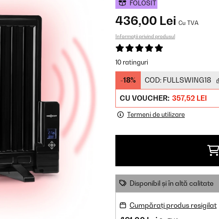
FOLOSIT
436,00 Lei
Cu TVA
Informații privind produsul
10 ratinguri
-18%
COD:
FULLSWING18
CU VOUCHER:
357,52 LEI
Termeni de utilizare
Disponibil și în altă calitate
Cumpărați produs resigilat