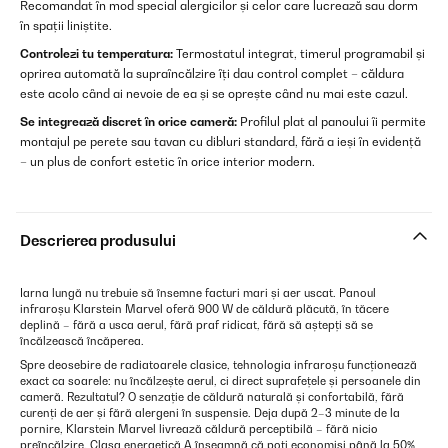
Recomandat în mod special alergicilor și celor care lucrează sau dorm
în spații liniștite.
Controlezi tu temperatura:
Termostatul integrat, timerul programabil și
oprirea automată la supraîncălzire îți dau control complet – căldura
este acolo când ai nevoie de ea și se oprește când nu mai este cazul.
Se integrează discret în orice cameră:
Profilul plat al panoului îi permite
montajul pe perete sau tavan cu dibluri standard, fără a ieși în evidență
– un plus de confort estetic în orice interior modern.
Descrierea produsului
Iarna lungă nu trebuie să însemne facturi mari și aer uscat. Panoul
infraroșu Klarstein Marvel oferă 900 W de căldură plăcută, în tăcere
deplină – fără a usca aerul, fără praf ridicat, fără să aștepți să se
încălzească încăperea.
Spre deosebire de radiatoarele clasice, tehnologia infraroșu funcționează
exact ca soarele: nu încălzește aerul, ci direct suprafețele și persoanele din
cameră. Rezultatul? O senzație de căldură naturală și confortabilă, fără
curenți de aer și fără alergeni în suspensie. Deja după 2–3 minute de la
pornire, Klarstein Marvel livrează căldură perceptibilă – fără nicio
preîncălzire. Clasa energetică A înseamnă că poți economisi până la 50%