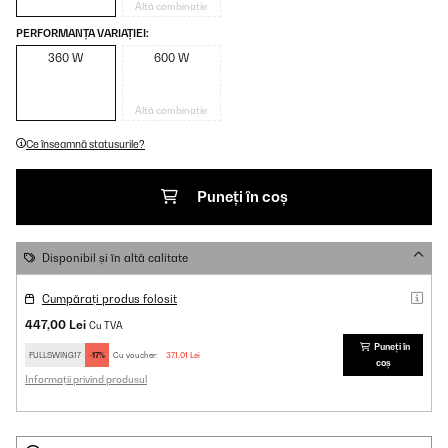
Altă combinație
PERFORMANȚA VARIAȚIEI:
360 W
600 W
Altă combinație
Ce înseamnă statusurile?
Puneți în coș
Disponibil și în altă calitate
Cumpărați produs folosit
447,00 Lei
Cu TVA
Puneți în
FULLSWING17
-17%
Cu voucher:
371,01 Lei
coș
Informații privind produsul