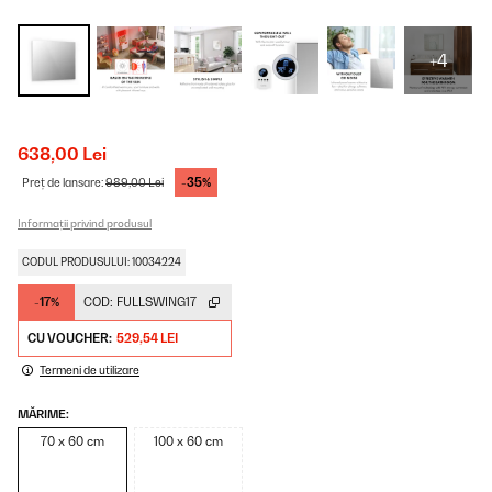
+4
638,00 Lei
-35%
Preț de lansare:
989,00 Lei
Informații privind produsul
CODUL PRODUSULUI: 10034224
-17%
COD:
FULLSWING17
CU VOUCHER:
529,54 LEI
Termeni de utilizare
MĂRIME:
70 x 60 cm
100 x 60 cm