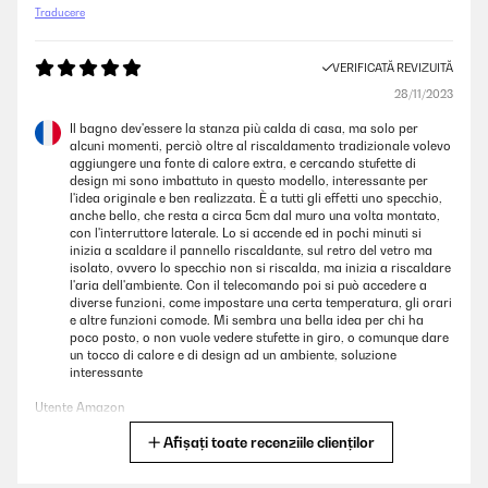
Traducere
VERIFICATĂ REVIZUITĂ
28/11/2023
Il bagno dev'essere la stanza più calda di casa, ma solo per
alcuni momenti, perciò oltre al riscaldamento tradizionale volevo
aggiungere una fonte di calore extra, e cercando stufette di
design mi sono imbattuto in questo modello, interessante per
l'idea originale e ben realizzata. È a tutti gli effetti uno specchio,
anche bello, che resta a circa 5cm dal muro una volta montato,
con l'interruttore laterale. Lo si accende ed in pochi minuti si
inizia a scaldare il pannello riscaldante, sul retro del vetro ma
isolato, ovvero lo specchio non si riscalda, ma inizia a riscaldare
l'aria dell'ambiente. Con il telecomando poi si può accedere a
diverse funzioni, come impostare una certa temperatura, gli orari
e altre funzioni comode. Mi sembra una bella idea per chi ha
poco posto, o non vuole vedere stufette in giro, o comunque dare
un tocco di calore e di design ad un ambiente, soluzione
interessante
Utente Amazon
Afișați toate recenziile clienților
Traducere