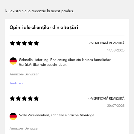
Nu există nici o recenzie la acest produs.
Opinii ale clienților din alte țări
VERIFICATĂ REVIZUITĂ
14/08/2025
Schnelle Lieferung .Bedienung über ein kleines handliches
Gerät.Artikel wie beschrieben.
Amazon-Benutzer
Traducere
VERIFICATĂ REVIZUITĂ
20/07/2025
Volle Zufriedenheit, schnelle einfache Montage.
Amazon-Benutzer