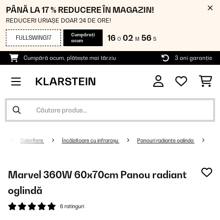
PÂNĂ LA 17 % REDUCERE ÎN MAGAZIN!
REDUCERI URIAȘE DOAR 24 DE ORE!
Cumpărați
16
02
55
FULLSWING17
O
M
S
acum
Cumpără acum, plătește mai târziu
3 ani garanție
Calorifere
Încălzitoare cu infraroșu
Panouri radiante oglinda
Marvel 360W 60x70cm Panou radiant
oglindă
6 ratinguri