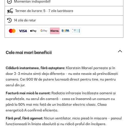
Momentan indisponibil!
Termen de livrare: 5 - 7 zile lucrătoare
14 zile de retur
Cele mai mari beneficii
Căldură instantanee, fără așteptare:
Klarstein Marvel pornește și în
doar 2–3 minute simți deja diferența – nu este nevoie să preîncălzești
camera. Cei 900 W de putere lucrează direct pentru tine, nu pentru
aerul din jur.
Factură mai mică la curent:
Radiația infraroșie încălzește oamenii și
suprafețele, nu aerul din cameră – ceea ce înseamnă un consum cu
până la 50% mai mic față de un încălzitor electric clasic. Clasa
energetică A confirmă eficiența.
Fără praf, fără zgomot:
Niciun ventilator, nicio piesă în mișcare – panoul
funcționează în liniște absolută și nu ridică praful din încăpere.