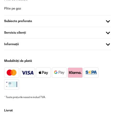
de la que pensaba y lo he puesto para que se encienda un rato
antes de levantarme. Es un gustazo porque cuando me levanto el
Plite pe gaz
baño entero está caliente.
Usuario/a de amazon
Subiecte preferate
Traducere
Serviciu clienți
Informații
Modalități de plată
* Toate prețurile noastre includ TVA.
Livrat