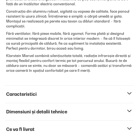
față de un încălzitor electric convențional.
Construcția din aluminiu robust, sigilată cu vopsea de calitate, face panoul
rezistent la uzura zilnică. Întreținerea e simplă: o cârpă umedă și gata.
Montajul se realizează pe perete sau tavan cu dibluri standard – fără
complicații.
Fără ventilator, fără piese mobile, fără zgomot. Forma plată și designul
minimalist se integrează discret în orice interior modern – fie că îl folosești
ca sursă principală de căldură, fie ca supliment la instalația existentă.
Perfect pentru dormitor, birou acasă sau living.
Klarstein Marvel combină silențiozitate totală, radiație infraroșie directă și
montaj flexibil pentru confort termic pe tot parcursul anului. Bucură-te de
căldura care se simte, nu doar se măsoară – comandă astăzi și transformă
orice cameră în spațiul confortabil pe care îl meriți.
Caracteristici
Dimensiuni și detalii tehnice
Ce va fi livrat