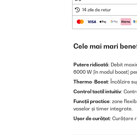
14 zile de retur
Cele mai mari benef
Putere ridicată
: Debit maxi
6000 W (în modul boost) pen
Thermo-Boost
: Încălzire s
Control tactil intuitiv
: Contr
Funcții practice
: zone flexi
vaselor și timer integrate.
Ușor de curățat
: Curățare r