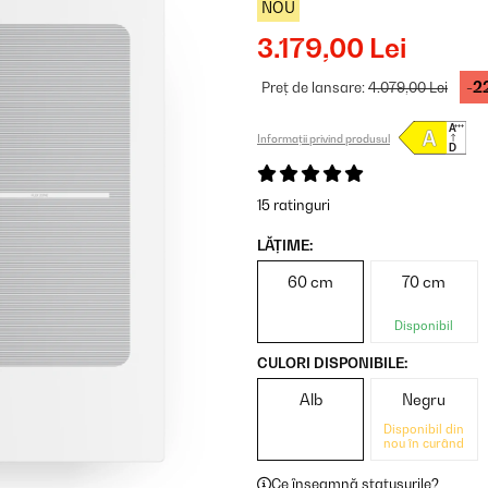
NOU
3.179,00 Lei
-2
Preț de lansare:
4.079,00 Lei
Informații privind produsul
15 ratinguri
LĂȚIME:
60 cm
70 cm
Disponibil
CULORI DISPONIBILE:
Alb
Negru
Disponibil din
nou în curând
Ce înseamnă statusurile?