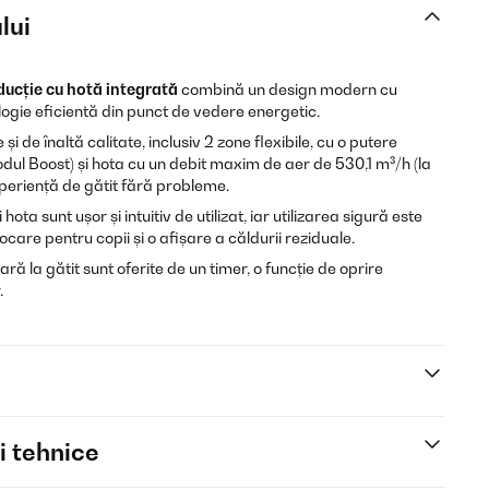
lui
nducție cu hotă integrată
combină un design modern cu
ogie eficientă din punct de vedere energetic.
i de înaltă calitate, inclusiv 2 zone flexibile, cu o putere
dul Boost) și hota cu un debit maxim de aer de 530,1 m³/h (la
periență de gătit fără probleme.
i hota sunt ușor și intuitiv de utilizat, iar utilizarea sigură este
care pentru copii și o afișare a căldurii reziduale.
ră la gătit sunt oferite de un timer, o funcție de oprire
.
i tehnice