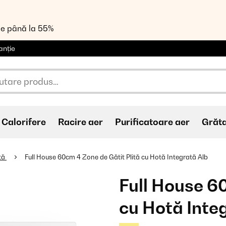
de până la 55%
anție
Calorifere
Racire aer
Purificatoare aer
Grăt
ată
Full House 60cm 4 Zone de Gătit Plită cu Hotă Integrată Alb
Full House 6
cu Hotă Inte