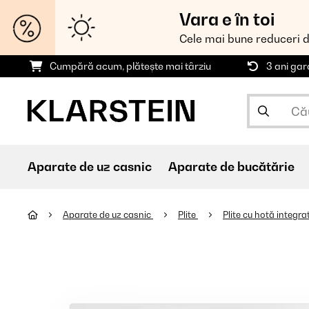
Vara e în toi
Cele mai bune reduceri 
Cumpără acum, plătește mai târziu
3 ani gar
Aparate de uz casnic
Aparate de bucătărie
Aparate de uz casnic
Plite
Plite cu hotă integr