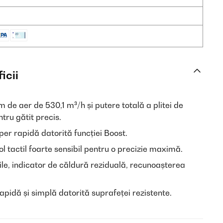
icii
m de aer de 530,1 m³/h și putere totală a plitei de
tru gătit precis.
uper rapidă datorită funcției Boost.
ol tactil foarte sensibil pentru o precizie maximă.
bile, indicator de căldură reziduală, recunoașterea
apidă și simplă datorită suprafeței rezistente.