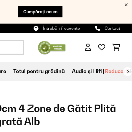
Cumpărați acum
Întrebări frecvente
Contact
are
Totul pentru grădină
Audio și Hifi
Reduceri
N
0cm 4 Zone de Gătit Plită
grată Alb