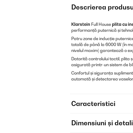
Descrierea produsu
Klarstein
Full House
plita cu i
performanță puternică și tehnol
Patru zone de inducție puternice ș
totală de până la 6000 W (în mo
nivelul maxim) garantează o ex
Datorită controlului tactil, plita ș
asigurată printr-un sistem de blo
Confortul și siguranța suplimenta
automată și detectarea vaselor
Caracteristici
Dimensiuni și detali