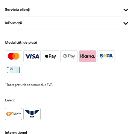
VERIFICATĂ REVIZUITĂ
25/05/2023
Serviciu clienți
Wir haben schon so lange mit einer Zapfanlage
geliebäugelt.Waren uns aber bislang nicht ganz sicher, für welche
Informații
Marke wir uns entscheiden sollen.Da wir in der Vergangenheit
schon mit 1–2 Produkten der Marke Klarstein positive
Erfahrungen gemacht haben und uns das Design bei dieser
Anlage mega gut gefallen hat, haben wir uns für dieses
Modalități de plată
Schmuckstück entschieden.Das Handling ist kinderleicht und man
kann hier eigentlich nichts falsch machen.Worauf man aber
achten sollte, ist das man ein 6L!!!! Fass aus dem Getränkehandel
des Vertrauens einsetzt und kein herkömmliches „Partyfässchen“
aus dem Supermarkt. Dann klappt es auch mit dem Nachbarn
und in diesem Fall mit dem frisch gezapften
Amazon-Benutzer
* Toate prețurile noastre includ TVA.
Traducere
Livrat
VERIFICATĂ REVIZUITĂ
20/05/2023
Die Verarbeitung wirkt schon beim Auspacken sehr hochwertig
und aufgebaut beeindruckt die Bierzapfanlage mit einem edlem
Design. Passende 6L-Fässer gibt es in den meisten
Internațional