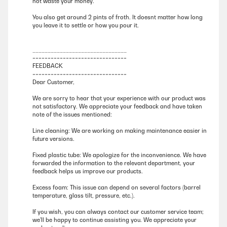
not waste your money.
You also get around 2 pints of froth. It doesnt matter how long
you leave it to settle or how you pour it.
_______________________________
===============================
FEEDBACK
===============================
Dear Customer,
We are sorry to hear that your experience with our product was
not satisfactory. We appreciate your feedback and have taken
note of the issues mentioned:
Line cleaning: We are working on making maintenance easier in
future versions.
Fixed plastic tube: We apologize for the inconvenience. We have
forwarded the information to the relevant department, your
feedback helps us improve our products.
Excess foam: This issue can depend on several factors (barrel
temperature, glass tilt, pressure, etc.).
If you wish, you can always contact our customer service team;
we'll be happy to continue assisting you. We appreciate your