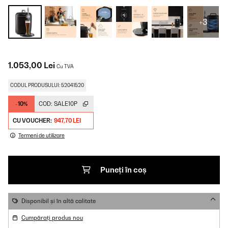
+3
1.053,00 Lei
Cu TVA
CODUL PRODUSULUI: 52041520
-10%
COD:
SALE10P
CU VOUCHER:
947,70 LEI
Termeni de utilizare
Puneți în coș
Disponibil și în altă calitate
Cumpărați produs nou