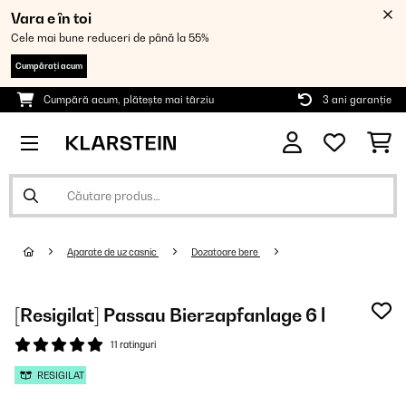
Vara e în toi
Cele mai bune reduceri de până la 55%
Cumpărați acum
Cumpără acum, plătește mai târziu
3 ani garanție
Aparate de uz casnic
Dozatoare bere
[Resigilat] Passau Bierzapfanlage 6 l
11 ratinguri
RESIGILAT