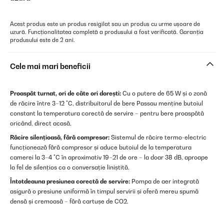
Acest produs este un produs resigilat sau un produs cu urme ușoare de
uzură. Funcționalitatea completă a produsului a fost verificată. Garanția
produsului este de 2 ani.
Cele mai mari beneficii
Proaspăt turnat, ori de câte ori dorești:
Cu o putere de 65 W și o zonă
de răcire între 3–12 °C, distribuitorul de bere Passau menține butoiul
constant la temperatura corectă de servire – pentru bere proaspătă
oricând, direct acasă.
Răcire silențioasă, fără compresor:
Sistemul de răcire termo-electric
funcționează fără compresor și aduce butoiul de la temperatura
camerei la 3–4 °C în aproximativ 19–21 de ore – la doar 38 dB, aproape
la fel de silențios ca o conversație liniștită.
Întotdeauna presiunea corectă de servire:
Pompa de aer integrată
asigură o presiune uniformă în timpul servirii și oferă mereu spumă
densă și cremoasă – fără cartușe de CO2.