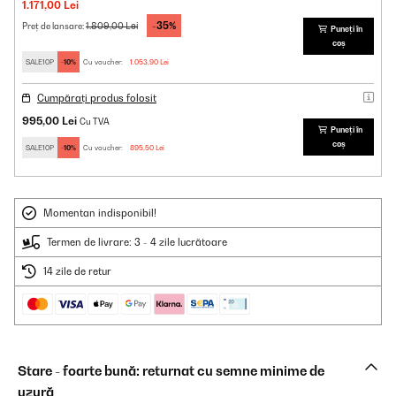
1.171,00 Lei
-35%
1.809,00 Lei
Preț de lansare:
Puneți în
coș
SALE10P
-10%
Cu voucher:
1.053,90 Lei
Cumpărați produs folosit
995,00 Lei
Cu TVA
Puneți în
coș
SALE10P
-10%
Cu voucher:
895,50 Lei
Momentan indisponibil!
Termen de livrare: 3 - 4 zile lucrătoare
14 zile de retur
Stare - foarte bună: returnat cu semne minime de
uzură