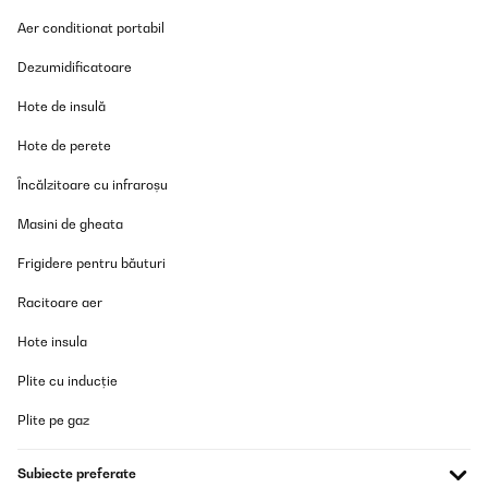
Aer conditionat portabil
VERIFICATĂ REVIZUITĂ
Dezumidificatoare
13/06/2023
Hote de insulă
Die Klarstein Passau- 6-Liter-Zapfanlage ist ein absolutes Must-
Have für alle, die gerne ihre eigenen Getränke stilvoll und
professionell zapfen möchten. Mit einem Fassungsvermögen von
Hote de perete
6 Litern bietet sie ausreichend Platz für Bier und sorgt für
langanhaltenden Genuss bei geselligen Anlässen.Die Zapfanlage
Încălzitoare cu infraroșu
ist einfach zu bedienen und ermöglicht ein reibungsloses Zapfen
von perfekt gekühltem und frisch gezapftem Bier. Das integrierte
Masini de gheata
Drucksystem bietet eine sehr gute Schaumkrone. Mit dem
praktischen Zapfhahn lässt sich das Getränk sauber und
Frigidere pentru băuturi
tropffrei einschenken.Das robuste und langlebige Design der
Zapfanlage gewährleistet eine zuverlässige Nutzung über einen
langen Zeitraum. Die hochwertigen Materialien und die solide
Racitoare aer
Verarbeitung sorgen dafür, dass die Zapfanlage den
Anforderungen regelmäßiger Verwendung standhältMit der
Hote insula
Zapfanlage verwandeln Sie jede Party, jedes Grillfest oder jeden
Spieleabend in ein ganz besonderes Ereignis.
Plite cu inducție
Amazon-Benutzer
Plite pe gaz
Traducere
Subiecte preferate