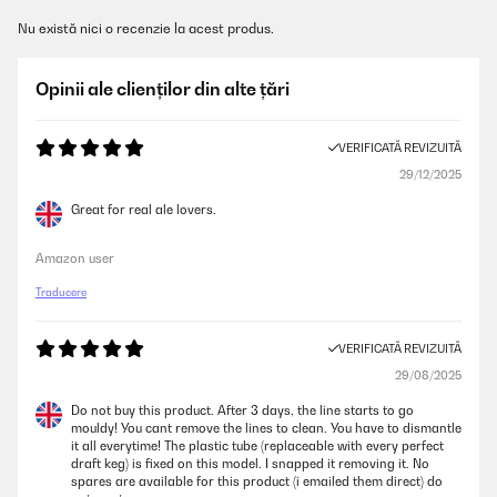
Nu există nici o recenzie la acest produs.
Opinii ale clienților din alte țări
VERIFICATĂ REVIZUITĂ
29/12/2025
Great for real ale lovers.
Amazon user
Traducere
VERIFICATĂ REVIZUITĂ
29/08/2025
Do not buy this product. After 3 days, the line starts to go
mouldy! You cant remove the lines to clean. You have to dismantle
it all everytime! The plastic tube (replaceable with every perfect
draft keg) is fixed on this model. I snapped it removing it. No
spares are available for this product (i emailed them direct) do