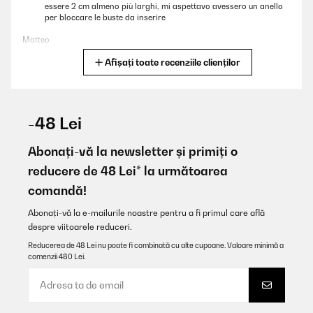
essere 2 cm almeno più larghi, mi aspettavo avessero un anello
per bloccare le buste da inserire
Matteo
Afișați toate recenziile clienților
Traducere
VERIFICATĂ REVIZUITĂ
29/12/2025
-48 Lei
Stabil und gut verarbeitet. Kann ich weiterempfehlen. Auch die
Verpackung war gut gepolstert, so daß bei normalem Transport
Abonați-vă la newsletter și primiți o
keine Beschädigungen zu erwarten sind
reducere de 48 Lei* la următoarea
Amazon-Benutzer
comandă!
Traducere
Abonați-vă la e-mailurile noastre pentru a fi primul care află
despre viitoarele reduceri.
VERIFICATĂ REVIZUITĂ
Reducerea de 48 Lei nu poate fi combinată cu alte cupoane. Valoare minimă a
22/12/2025
comenzii 480 Lei.
La poubelle de tri idéale, gain de place pour les petits espaces,
excellente qualité (en métal) et tellement plus pratique qu’une
poubelle dans un tiroir! Je recommande