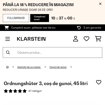
PÂNĂ LA 18 % REDUCERE ÎN MAGAZIN!
REDUCERI URIAȘE DOAR 24 DE ORE!
Cumpărați
10
37
00
FULLSWING18
O
M
S
acum
Cumpără acum, plătește mai târziu
3 ani garanție
Aparate de uz casnic
Coșuri de gunoi
Ordnungshüter 3, coș de gunoi, 45 litri
87 ratinguri