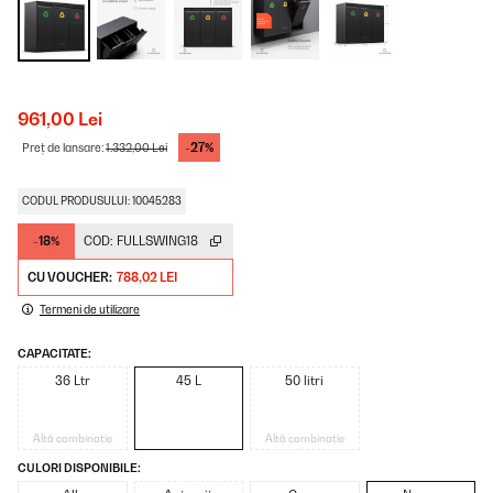
961,00 Lei
-27%
Preț de lansare:
1.332,00 Lei
CODUL PRODUSULUI: 10045283
-18%
COD:
FULLSWING18
CU VOUCHER:
788,02 LEI
Termeni de utilizare
CAPACITATE:
36 Ltr
45 L
50 litri
Altă combinație
Altă combinație
CULORI DISPONIBILE: