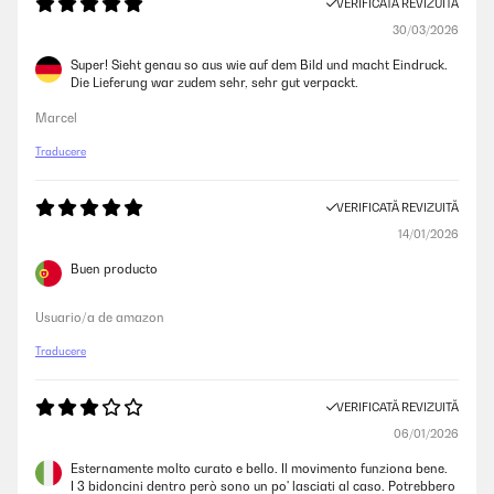
VERIFICATĂ REVIZUITĂ
30/03/2026
Super! Sieht genau so aus wie auf dem Bild und macht Eindruck.
Die Lieferung war zudem sehr, sehr gut verpackt.
Marcel
Traducere
VERIFICATĂ REVIZUITĂ
14/01/2026
Buen producto
Usuario/a de amazon
Traducere
VERIFICATĂ REVIZUITĂ
06/01/2026
Esternamente molto curato e bello. Il movimento funziona bene.
I 3 bidoncini dentro però sono un po' lasciati al caso. Potrebbero