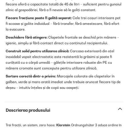
fiecare oferă o capacitate totală de 45 de litri – suficient pentru gunoiul
zilnic al gospodăriei, fără a fi nevoie să le goliți constant.
Fiecare fracțiune poate fi golită separat:
Cele trei coșuri interioare pot
fi scoase și golite individual – fără transfer, fără amestecare, fără efort
la evacuare.
Deschidere fără atingere:
Clapetele frontale se deschid prin mânere –
igienic, simplu și fără contact direct cu conținutul recipientului.
Construit solid pentru utilizarea zilnică:
Carcasa exterioară din oțel
inoxidabil vopsit electrostatic este rezistentă la grăsimi și poate fi
curățată cu o cârpă umedă – gălețile interioare robuste din PE cu
mânere cromate sunt concepute pentru utilizare zilnică.
Sortare corectă dintr-o privire:
Marcajele colorate ale clapetelor în
galben, verde și maro arată imediat unde trebuie aruncat fiecare tip de
deșeu – intuitiv înțeles și de copii sau oaspeți.
Descrierea produsului
Trei fracții, un sistem, zero haos:
Klarstein
Ordnungshüter 3 aduce ordine în