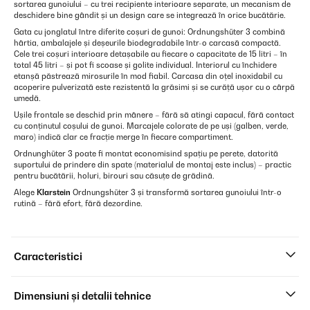
sortarea gunoiului – cu trei recipiente interioare separate, un mecanism de
deschidere bine gândit și un design care se integrează în orice bucătărie.
Gata cu jonglatul între diferite coșuri de gunoi: Ordnungshüter 3 combină
hârtia, ambalajele și deșeurile biodegradabile într-o carcasă compactă.
Cele trei coșuri interioare detașabile au fiecare o capacitate de 15 litri – în
total 45 litri – și pot fi scoase și golite individual. Interiorul cu închidere
etanșă păstrează mirosurile în mod fiabil. Carcasa din oțel inoxidabil cu
acoperire pulverizată este rezistentă la grăsimi și se curăță ușor cu o cârpă
umedă.
Ușile frontale se deschid prin mânere – fără să atingi capacul, fără contact
cu conținutul coșului de gunoi. Marcajele colorate de pe uși (galben, verde,
maro) indică clar ce fracție merge în fiecare compartiment.
Ordnunghüter 3 poate fi montat economisind spațiu pe perete, datorită
suportului de prindere din spate (materialul de montaj este inclus) – practic
pentru bucătării, holuri, birouri sau căsuțe de grădină.
Alege
Klarstein
Ordnungshüter 3 și transformă sortarea gunoiului într-o
rutină – fără efort, fără dezordine.
Caracteristici
Dimensiuni și detalii tehnice