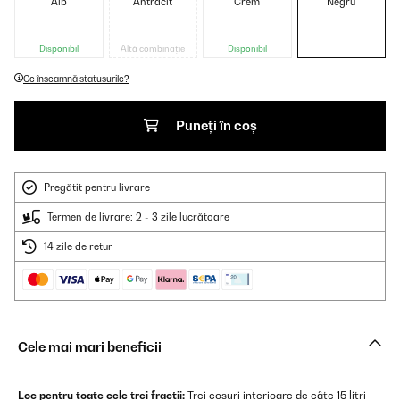
Alb
Antracit
Crem
Negru
Disponibil
Altă combinație
Disponibil
Ce înseamnă statusurile?
Puneți în coș
Pregătit pentru livrare
Termen de livrare: 2 - 3 zile lucrătoare
14 zile de retur
Cele mai mari beneficii
Loc pentru toate cele trei fracții:
Trei coșuri interioare de câte 15 litri