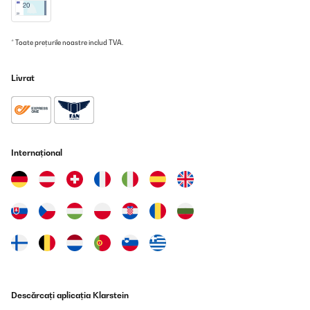
VERIFICATĂ REVIZUITĂ
* Toate prețurile noastre includ TVA.
15/08/2025
Très satisfaite de notre achat ! Donne une touche très moderne .
Livrat
Rapport qualité prix impeccable !
Utilisateur d'Amazon
Traducere
Internațional
VERIFICATĂ REVIZUITĂ
14/07/2025
Die Lieferung erfolgte rasch, die Verpackung war gut für den
Transport bestens geeignet. Der Artikel ist stabil, von guter
Qualität und sehr praktisch und entspricht der
Produktbeschreibung. Eine Kaufempfehlung von mir.
Amazon-Benutzer
Traducere
Descărcați aplicația Klarstein
VERIFICATĂ REVIZUITĂ