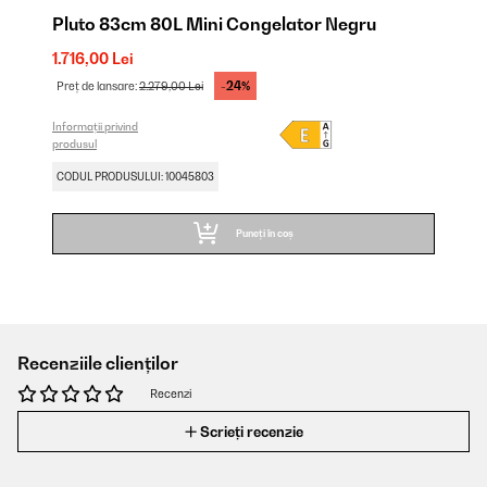
Pluto 83cm 80L Mini Congelator Negru
1.716,00 Lei
-24%
Preț de lansare:
2.279,00 Lei
Informații privind
produsul
CODUL PRODUSULUI: 10045803
Puneți în coș
Recenziile clienților
Recenzi
Scrieți recenzie