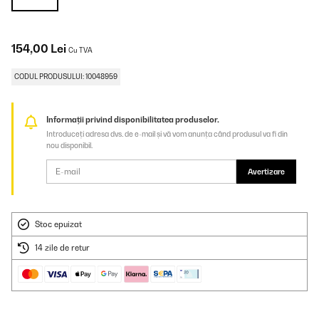
154,00 Lei
Cu TVA
CODUL PRODUSULUI: 10048959
Informații privind disponibilitatea produselor.
Introduceți adresa dvs. de e-mail și vă vom anunța când produsul va fi din
nou disponibil.
Avertizare
Stoc epuizat
14 zile de retur