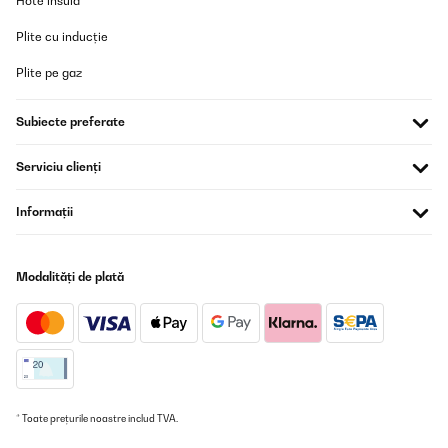
Hote insula
Plite cu inducție
Plite pe gaz
Subiecte preferate
Serviciu clienți
Informații
Modalități de plată
* Toate prețurile noastre includ TVA.