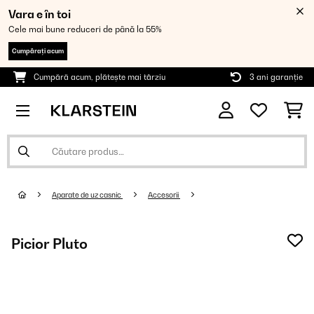
Vara e în toi
Cele mai bune reduceri de până la 55%
Cumpărați acum
Cumpără acum, plătește mai târziu
3 ani garanție
Aparate de uz casnic
Accesorii
Picior Pluto