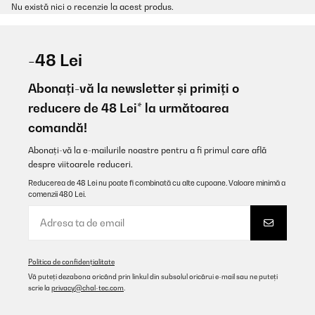
Nu există nici o recenzie la acest produs.
-48 Lei
Abonați-vă la newsletter și primiți o
reducere de 48 Lei* la următoarea
comandă!
Abonați-vă la e-mailurile noastre pentru a fi primul care află
despre viitoarele reduceri.
Reducerea de 48 Lei nu poate fi combinată cu alte cupoane. Valoare minimă a
comenzii 480 Lei.
Politica de confidențialitate
Vă puteți dezabona oricând prin linkul din subsolul oricărui e-mail sau ne puteți
scrie la
privacy@chal-tec.com
.