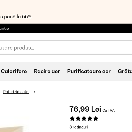
de până la 55%
anție
Calorifere
Racire aer
Purificatoare aer
Grăt
Paturi ridicate
76,99 Lei
Cu TVA
8 ratinguri