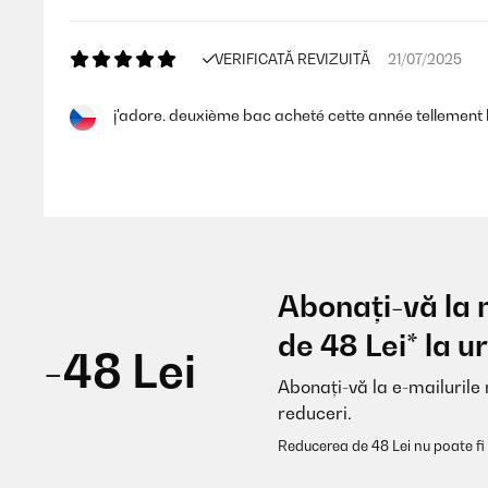
VERIFICATĂ REVIZUITĂ
21/07/2025
j'adore. deuxième bac acheté cette année tellement le
Utilisateur d'Amazon
VERIFICATĂ REVIZUITĂ
10/07/2025
Abonați-vă la 
An sich ein cooles Produkt. Kam aber mit ein paar Sch
de 48 Lei* la
Verpackung sieht man leider, dass dieser nicht dabei
-48 Lei
Stern wegen Schrauben und Kantenschutz…
Abonați-vă la e-mailurile 
reduceri.
Amazon-Benutzer
Reducerea de 48 Lei nu poate fi