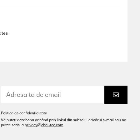
ates
Traducere
nschutz dabei ist oder nicht. Erst in der Anleitung in der
 80cm hoch ist sondern 40cm übereinander geschraubt ist. -1
Politica de confidențialitate
Vă puteți dezabona oricând prin linkul din subsolul oricărui e-mail sau ne
Traducere
puteți scrie la
privacy@chal-tec.com
.