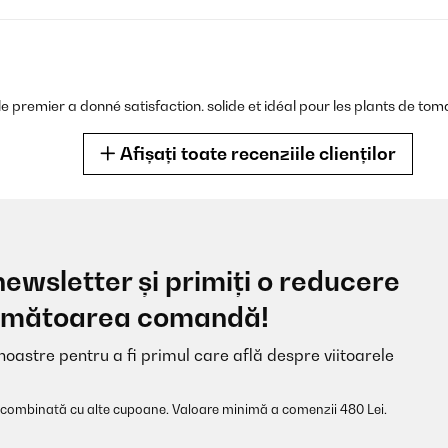
 premier a donné satisfaction. solide et idéal pour les plants de tom
Afișați toate recenziile clienților
newsletter și primiți o reducere
rauben. 6 fehlen noch. In der Beschreibung ist nicht klar ob der Kante
 următoarea comandă!
 ist. Ansonsten sieht es gut aus. Zu beachten ist noch dass es nicht
noastre pentru a fi primul care află despre viitoarele
 combinată cu alte cupoane. Valoare minimă a comenzii 480 Lei.