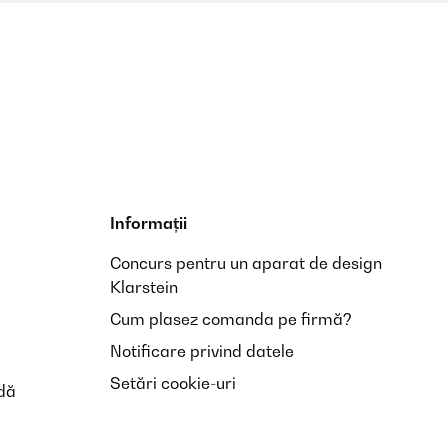
ebnis lohnt sich. Einen Punkt Abzug gibt es dafür, dass
Traducere
Informații
Concurs pentru un aparat de design
Klarstein
Cum plasez comanda pe firmă?
Traducere
Notificare privind datele
Setări cookie-uri
dă