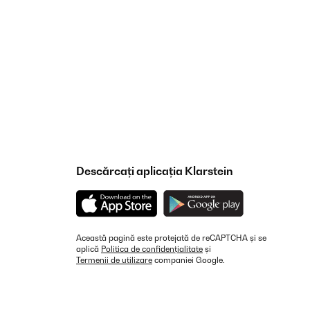
Traducere
r. Das Material wirkt sehr robust und wetterfest, genau
em sieht das Hochbeet modern und hochwertig aus – ein
aufen!
Descărcați aplicația Klarstein
Traducere
Această pagină este protejată de reCAPTCHA și se
aplică
Politica de confidențialitate
și
Termenii de utilizare
companiei Google.