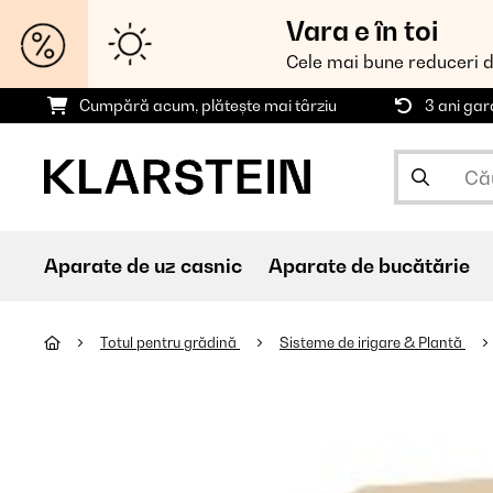
Vara e în toi
Cele mai bune reduceri 
Cumpără acum, plătește mai târziu
3 ani gar
Aparate de uz casnic
Aparate de bucătărie
Totul pentru grădină
Sisteme de irigare & Plantă