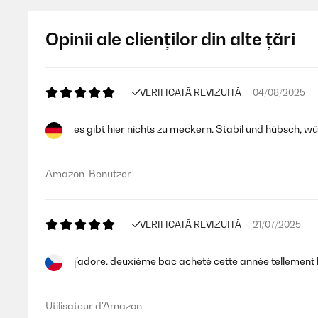
Opinii ale clienților din alte țări
VERIFICATĂ REVIZUITĂ
04/08/2025
es gibt hier nichts zu meckern. Stabil und hübsch, wü
Amazon-Benutzer
VERIFICATĂ REVIZUITĂ
21/07/2025
j’adore. deuxième bac acheté cette année tellement le
Utilisateur d'Amazon