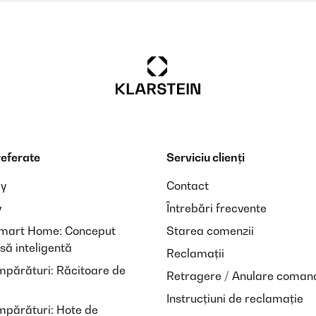
auben zu befestigen dauert zwar eine halbe Ewigkeit aber da Enderg
referate
Serviciu clienți
iten aber zu Zweit bekommt man es leicht montiert.
ay
Contact
y
Întrebări frecvente
Smart Home: Conceput
Starea comenzii
să inteligentă
Reclamații
mpărături: Răcitoare de
Retragere / Anulare coman
Instrucțiuni de reclamație
mpărături: Hote de
en lieben es!