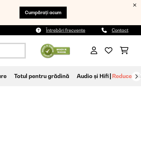
Cumpărați acum
Întrebări frecvente
Contact
are
Totul pentru grădină
Audio și Hifi
Reduceri
N