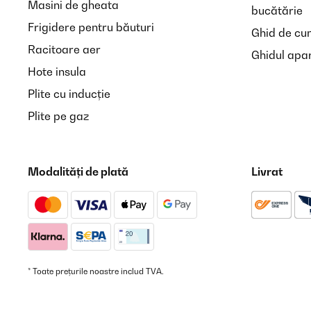
Masini de gheata
bucătărie
Frigidere pentru băuturi
Ghid de cum
Amazon-Benutzer
Racitoare aer
Ghidul apar
Hote insula
VERIFICATĂ REVIZUITĂ
09/05/2025
Plite cu inducție
Plite pe gaz
Ich bin absolut begeistert von diesem Hochbeet aus 
richtig für den Einsatz im Garten. Durch die erhö
echter Hingucker. Bisher keinerlei Rost oder andere
Modalități de plată
Livrat
Amazon-Benutzer
* Toate prețurile noastre includ TVA.