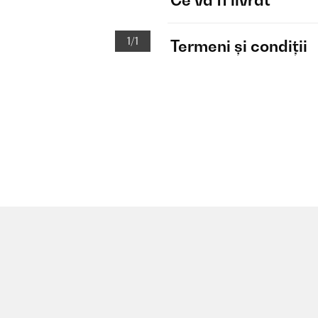
Ce va fi livrat
1/1
Termeni și condiții