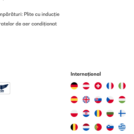
părături: Plite cu inducție
atelor de aer condiționat
Metall! Der Aufbau war einfach und gut erklärt – auch allein machba
hte Bauweise ist das Arbeiten rückenschonend und angenehm. Außerd
 Mängel, selbst nach starkem Regen. Ich würde es jederzeit wieder k
Internațional