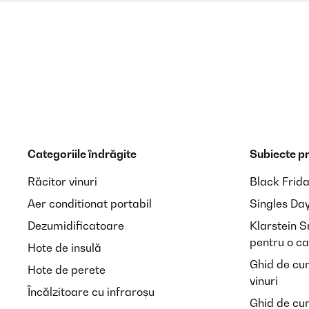
VERIFICATĂ REVIZUITĂ
22/06/2025
Macht einen guten Gesamteindruck. Die hundert Schr
kein Kantenschutz für die obere Kante dabei ist.
Amazon-Benutzer
VERIFICATĂ REVIZUITĂ
17/05/2025
Categoriile îndrăgite
Subiecte p
Sehr gute Qualität, sind viele Schrauben zu verarbe
Răcitor vinuri
Black Frid
Aer conditionat portabil
Singles Da
Amazon-Benutzer
Dezumidificatoare
Klarstein 
pentru o ca
Hote de insulă
Ghid de cu
Hote de perete
VERIFICATĂ REVIZUITĂ
12/05/2025
vinuri
Încălzitoare cu infraroșu
Ghid de cu
Leicht zusammen zu bauen! Stabil! Auch die Schneck