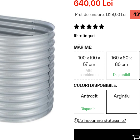
640,00 Lei
-43
Preț de lansare:
1.129,00 Lei
19 ratinguri
MĂRIME:
100 x 100 x
160 x 80 x
57 cm
80 cm
Altă
combinație
Disponibil
CULORI DISPONIBILE:
Antracit
Argintiu
Disponibil
Ce înseamnă statusurile?