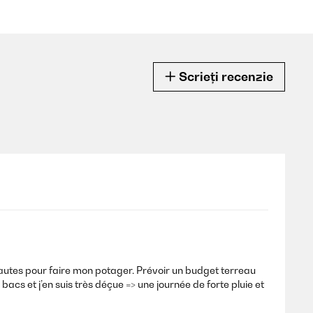
Scrieți recenzie
z hautes pour faire mon potager. Prévoir un budget terreau
acs et j’en suis très déçue => une journée de forte pluie et