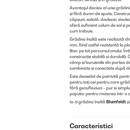
Avantajul decisiv al unei grădini 
și fără dureri de spate. Construc
căpșuni, salată, dovlecei, dovl
oferă suficient volum de sol și 
cum trebuie.
Grădina înaltă este realizată di
mm, fiind astfel rezistentă la plo
liber pe tot parcursul anului. Îm
construcție stabilă și durabilă. 
câmp și buruienile din partea de
combinate și conectate după do
Este deosebit de potrivită pentr
pentru toți cei pentru care grădin
fără genuflexiuni – pur și simp
popular pentru mutarea într-o 
Ia-ți grădina înaltă
Blumfeldt
și
Caracteristici