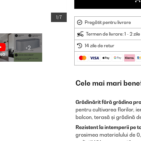
1/7
Pregătit pentru livrare
Termen de livrare: 1 - 2 zil
14 zile de retur
+2
Cele mai mari benef
Grădinărit fără grădina pro
pentru cultivarea florilor, 
balcon, terasă și grădină d
Rezistent la intemperii pe t
grosimea materialului de 0,