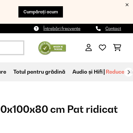
Cumpărați acum
Întrebări frecvente
Contact
are
Totul pentru grădină
Audio și Hifi
Reduceri
N
0x100x80 cm Pat ridicat