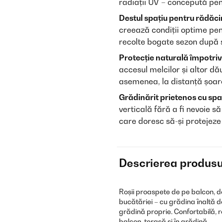
radiații UV – concepută pent
Destul spațiu pentru rădăci
creează condiții optime pent
recolte bogate sezon după 
Protecție naturală împotriv
accesul melcilor și altor dău
asemenea, la distanță șoare
Grădinărit prietenos cu spa
verticală fără a fi nevoie să
care doresc să-și protejeze
Descrierea produsu
Roșii proaspete de pe balcon, do
bucătăriei – cu grădina înaltă d
grădină proprie. Confortabilă, 
balcon, terasă și în grădină.