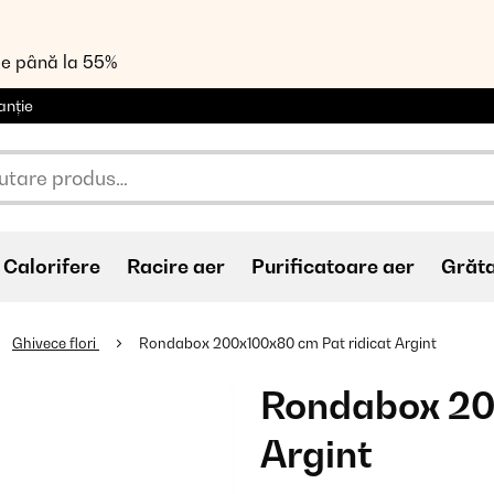
de până la 55%
anție
Calorifere
Racire aer
Purificatoare aer
Grăt
Ghivece flori
Rondabox 200x100x80 cm Pat ridicat Argint
Rondabox 20
Argint