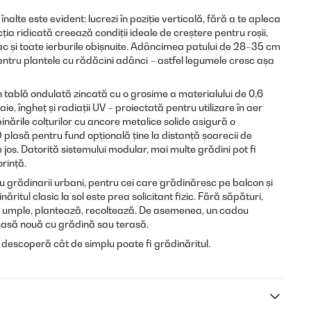
înalte este evident: lucrezi în poziție verticală, fără a te apleca
ția ridicată creează condiții ideale de creștere pentru roșii,
eac și toate ierburile obișnuite. Adâncimea patului de 28–35 cm
pentru plantele cu rădăcini adânci – astfel legumele cresc așa
n tablă ondulată zincată cu o grosime a materialului de 0,6
aie, îngheț și radiații UV – proiectată pentru utilizare în aer
binările colțurilor cu ancore metalice solide asigură o
O plasă pentru fund opțională ține la distanță șoarecii de
 jos. Datorită sistemului modular, mai multe grădini pot fi
rință.
u grădinarii urbani, pentru cei care grădinăresc pe balcon și
ăritul clasic la sol este prea solicitant fizic. Fără săpături,
lu umple, plantează, recoltează. De asemenea, un cadou
casă nouă cu grădină sau terasă.
 descoperă cât de simplu poate fi grădinăritul.