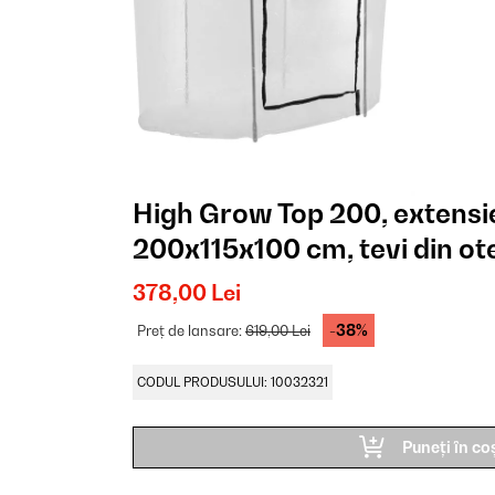
High Grow Top 200, extensie
200x115x100 cm, tevi din ot
378,00 Lei
-38%
Preț de lansare:
619,00 Lei
CODUL PRODUSULUI: 10032321
Puneți în co