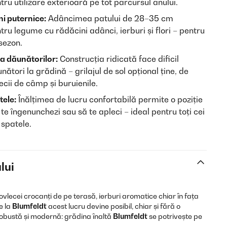
ru utilizare exterioară pe tot parcursul anului.
ni puternice:
Adâncimea patului de 28–35 cm
ru legume cu rădăcini adânci, ierburi și flori – pentru
sezon.
a dăunătorilor:
Construcția ridicată face dificil
nători la grădină – grilajul de sol opțional ține, de
cii de câmp și buruienile.
tele:
Înălțimea de lucru confortabilă permite o poziție
 te îngenunchezi sau să te apleci – ideal pentru toți cei
 spatele.
lui
vlecei crocanți de pe terasă, ierburi aromatice chiar în fața
e la
Blumfeldt
acest lucru devine posibil, chiar și fără o
robustă și modernă: grădina înaltă
Blumfeldt
se potrivește pe