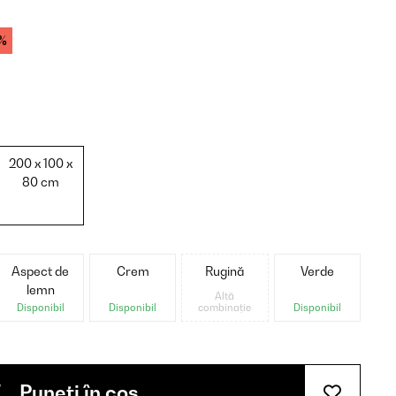
%
200 x 100 x
80 cm
Aspect de
Crem
Rugină
Verde
lemn
Altă
Disponibil
Disponibil
combinație
Disponibil
Puneți în coș