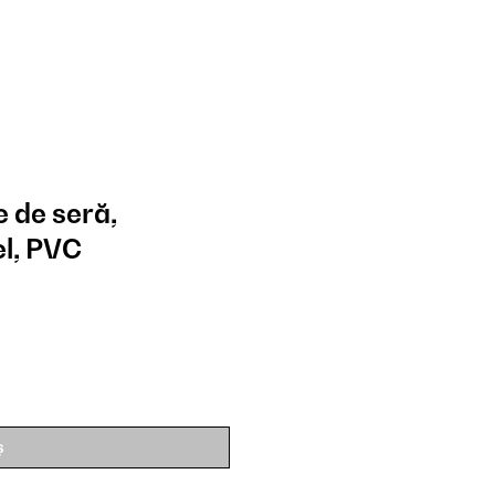
 de seră,
el, PVC
ș