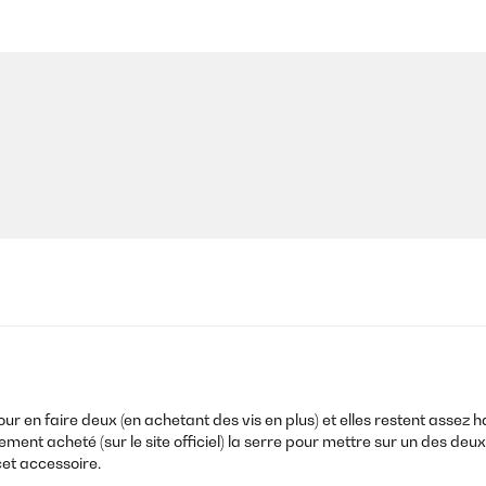
pour en faire deux (en achetant des vis en plus) et elles restent asse
t acheté (sur le site officiel) la serre pour mettre sur un des deux b
et accessoire.