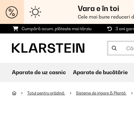
Vara e în toi
Cele mai bune reduceri 
Cumpără acum, plătește mai târziu
3 ani gar
Aparate de uz casnic
Aparate de bucătărie
Totul pentru grădină
Sisteme de irigare & Plantă