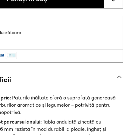
e lucrătoare
icii
prie:
Paturile înălțate oferă o suprafață generoasă
ierburilor aromatice și legumelor – potrivită pentru
eopotrivă.
ot parcursul anului:
Tabla ondulată zincată cu
6 mm rezistă în mod durabil la ploaie, îngheț și