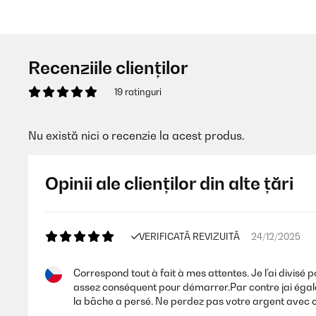
Recenziile clienților
19 ratinguri
Nu există nici o recenzie la acest produs.
Opinii ale clienților din alte țări
VERIFICATĂ REVIZUITĂ
24/12/2025
Correspond tout à fait à mes attentes. Je l’ai divisé 
assez conséquent pour démarrer.Par contre jai égalemen
la bâche a persé. Ne perdez pas votre argent avec c