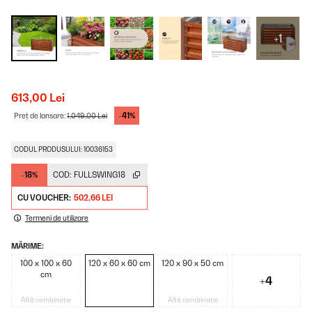
+1
613,00 Lei
-41%
Preț de lansare:
1.049,00 Lei
CODUL PRODUSULUI: 10036153
-18%
COD:
FULLSWING18
CU VOUCHER:
502,66 LEI
Termeni de utilizare
MĂRIME:
100 x 100 x 60
120 x 60 x 60 cm
120 x 90 x 50 cm
cm
+4
Altă combinație
Altă combinație