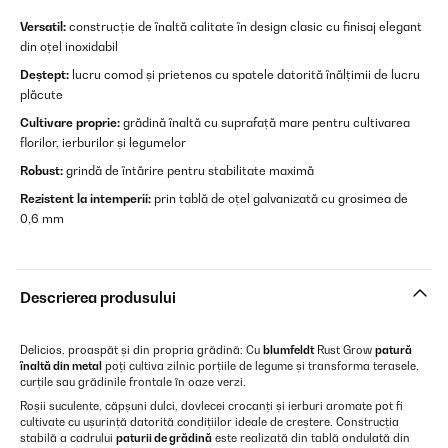
Versatil:
construcție de înaltă calitate în design clasic cu finisaj elegant
din oțel inoxidabil
Deștept:
lucru comod și prietenos cu spatele datorită înălțimii de lucru
plăcute
Cultivare proprie:
grădină înaltă cu suprafață mare pentru cultivarea
florilor, ierburilor și legumelor
Robust:
grindă de întărire pentru stabilitate maximă
Rezistent la intemperii:
prin tablă de oțel galvanizată cu grosimea de
0,6 mm
Descrierea produsului
Delicios, proaspăt și din propria grădină: Cu
blumfeldt
Rust Grow
patură
înaltă din metal
poți cultiva zilnic porțiile de legume și transforma terasele,
curțile sau grădinile frontale în oaze verzi.
Roșii suculente, căpșuni dulci, dovlecei crocanți și ierburi aromate pot fi
cultivate cu ușurință datorită condițiilor ideale de creștere. Construcția
stabilă a cadrului
paturii de grădină
este realizată din tablă ondulată din