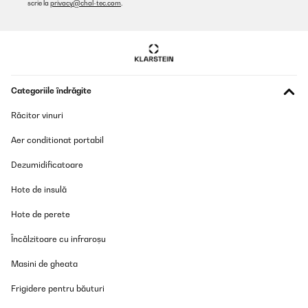
scrie la
privacy@chal-tec.com
.
VERIFICATĂ REVIZUITĂ
26/05/2025
Ein schönes Design und es hat die richtige Höhe.Das zusammen
bauen ist sehr Einfach. Viele Schrauben. Es hätte etwas breiter
sein können
Amazon-Benutzer
Categoriile îndrăgite
Traducere
Răcitor vinuri
Aer conditionat portabil
VERIFICATĂ REVIZUITĂ
12/04/2025
Dezumidificatoare
Das Hochbeet ist top. Betreffend der zusammensetzung kann ich
Hote de insulă
nur sagen dass es viele Schrauben sind aber alles einfach zu
handhaben. Ging relatif schnell! Kann ich nur empfehlen. Der
Hote de perete
einzige negative Punkt, einige Teile hatten Schrammen. Da es
aber ein Hochbeet, was Draussen steht, ist, war das für mich jetzt
kein Problem.
Încălzitoare cu infraroșu
Amazon-Benutzer
Masini de gheata
Traducere
Frigidere pentru băuturi