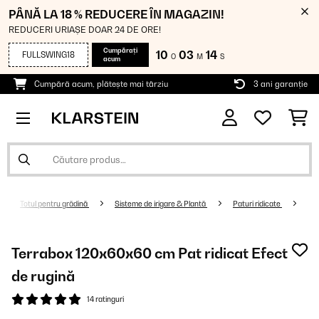
PÂNĂ LA 18 % REDUCERE ÎN MAGAZIN!
REDUCERI URIAȘE DOAR 24 DE ORE!
Cumpărați
10
03
13
FULLSWING18
O
M
S
acum
Cumpără acum, plătește mai târziu
3 ani garanție
Totul pentru grădină
Sisteme de irigare & Plantă
Paturi ridicate
Terrabox 120x60x60 cm Pat ridicat Efect
de rugină
14 ratinguri