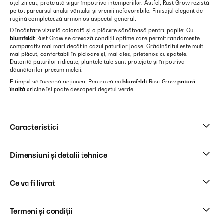
oțel zincat, protejată sigur împotriva intemperiilor. Astfel, Rust Grow rezistă
pe tot parcursul anului vântului și vremii nefavorabile. Finisajul elegant de
rugină completează armonios aspectul general.
O încântare vizuală colorată și o plăcere sănătoasă pentru papile: Cu
blumfeldt
Rust Grow se creează condiții optime care permit randamente
comparativ mai mari decât în cazul paturilor joase. Grădinăritul este mult
mai plăcut, confortabil în picioare și, mai ales, prietenos cu spatele.
Datorită paturilor ridicate, plantele tale sunt protejate și împotriva
dăunătorilor precum melcii.
E timpul să înceapă acțiunea: Pentru că cu
blumfeldt
Rust Grow
patură
înaltă
oricine își poate descoperi degetul verde.
Caracteristici
Dimensiuni și detalii tehnice
Ce va fi livrat
Termeni și condiții