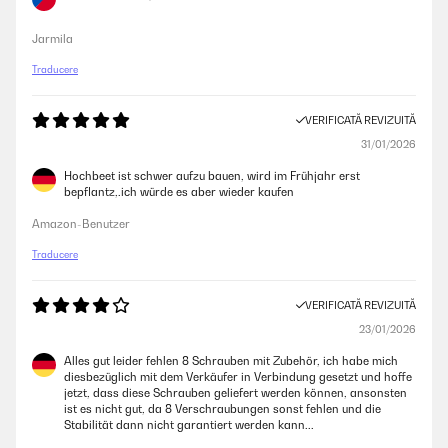
Jarmila
Traducere
VERIFICATĂ REVIZUITĂ
31/01/2026
Hochbeet ist schwer aufzu bauen, wird im Frühjahr erst
bepflantz,.ich würde es aber wieder kaufen
Amazon-Benutzer
Traducere
VERIFICATĂ REVIZUITĂ
23/01/2026
Alles gut leider fehlen 8 Schrauben mit Zubehör, ich habe mich
diesbezüglich mit dem Verkäufer in Verbindung gesetzt und hoffe
jetzt, dass diese Schrauben geliefert werden können, ansonsten
ist es nicht gut, da 8 Verschraubungen sonst fehlen und die
Stabilität dann nicht garantiert werden kann...