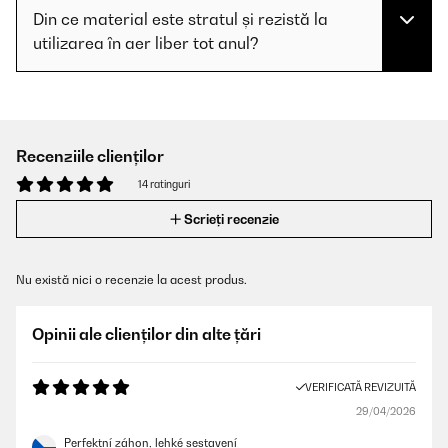
Din ce material este stratul și rezistă la
utilizarea în aer liber tot anul?
Recenziile clienților
14 ratinguri
Scrieți recenzie
Nu există nici o recenzie la acest produs.
Opinii ale clienților din alte țări
VERIFICATĂ REVIZUITĂ
29/04/2026
Perfektní záhon, lehké sestavení