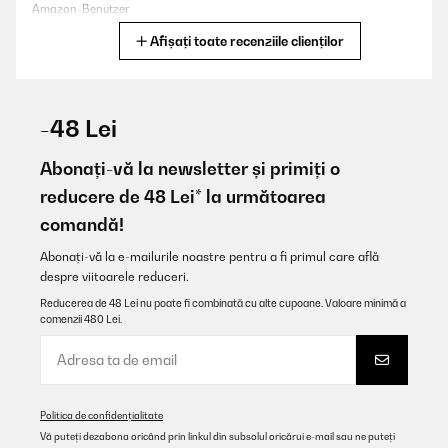
Amazon-Benutzer
Afișați toate recenziile clienților
Traducere
VERIFICATĂ REVIZUITĂ
01/11/2025
-48 Lei
Over time I have purchased 3 of these raised beds. Ideal height to
work with and saves back bending.
Abonați-vă la newsletter și primiți o
reducere de 48 Lei* la următoarea
Amazon user
comandă!
Traducere
Abonați-vă la e-mailurile noastre pentru a fi primul care află
despre viitoarele reduceri.
VERIFICATĂ REVIZUITĂ
25/09/2025
Reducerea de 48 Lei nu poate fi combinată cu alte cupoane. Valoare minimă a
comenzii 480 Lei.
Für mich gute Qualität ist für wenig Platz im Garten zu empfehlen
Amazon-Benutzer
Traducere
Politica de confidențialitate
Vă puteți dezabona oricând prin linkul din subsolul oricărui e-mail sau ne puteți