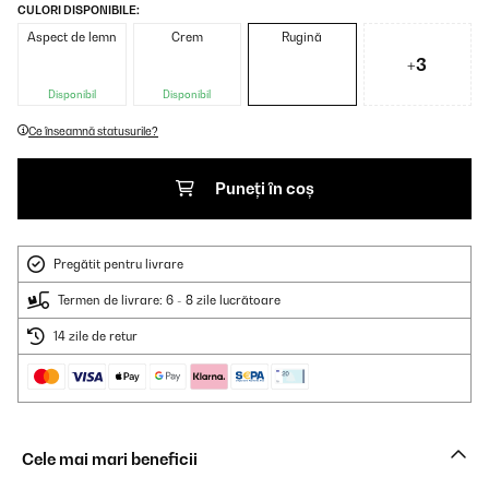
CULORI DISPONIBILE:
Aspect de lemn
Crem
Rugină
+3
Disponibil
Disponibil
Ce înseamnă statusurile?
Puneți în coș
Pregătit pentru livrare
Termen de livrare: 6 - 8 zile lucrătoare
14 zile de retur
Cele mai mari beneficii