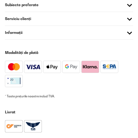
Subiecte preferate
22/10/2023
Ho acquistato questo braciere per un regalo, montato in pochi
Serviciu clienți
minuti, è piaciuto tantissimo...
Utente Amazon
Informații
Traducere
Modalități de plată
VERIFICATĂ REVIZUITĂ
18/06/2023
Der Feuerkorb ist super schön und leicht zusammen zu bauen. Die
Verarbeitung ist spitzte und selbst nach dem Ersten Gebrauch
sind keine Farbveränderung zu sehen.Ich empfehle aber dringend
eine Bodenplatte mit mindestens 50cm Durchmesser
mitzubestellen. Da doch einiges an Asche aus dem Korb fällt.
* Toate prețurile noastre includ TVA.
Amazon-Benutzer
Traducere
Livrat
VERIFICATĂ REVIZUITĂ
15/05/2023