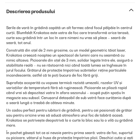
Descrierea produsului
Serile de vară în grădină capătă un alt farmec când focul pâlpâie în centrul
curții. Blumfeldt Krakatoa este vatra de foc care transformă orice terasă,
curte sau grădină într-un loc în care nimeni nu vrea să plece – seară de
seară, tot anul.
Construită din oțel de 2 mm grosime, cu un model geometric tăiat laser,
Krakatoa creează noaptea un spectacol de lumini care nu seamănă cu
nimic altceva. Picioarele din oțel de 3 mm, solidar legate între ele, asigură o
stabilitate reală – nu se răstoarnă nici când toată lumea se înghesuie în
jurul focului. Grătarul de protecție împotriva scânteilor reține particulele
incandescente, astfel că te poți bucura de foc fără griji.
Suprafața acoperită cu vopsea termică rezistă umezelii, razelor UV și
variațiilor de temperatură fără să ruginească. Picioarele se pliază rapid
când vrei să depozitezi vatra în afara sezonului – ocupă puțin spațiu în
magazie sau subsol. Cenușarul detașabil de sub vatră face curățenia după
o seară lungă o treabă de câteva minute.
Un cadou perfect pentru iubitorii de grădină, pentru cei pasionați de grătar
sau pentru oricine vrea să aducă atmosfera unui foc de tabără acasă.
Krakatoa se potrivește deopotrivă la o curte la bloc sau la o vilă cu grădină
mare.
În pachet găsești tot ce ai nevoie pentru prima seară: vatra de foc, suportul
cu picioare, vătarul și husa de protecție împotriva ploii. Deschizi cutia și ești