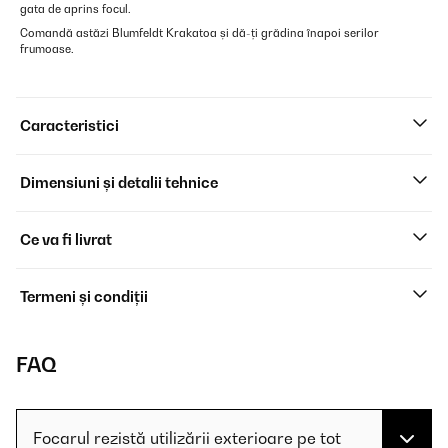
gata de aprins focul.
Comandă astăzi Blumfeldt Krakatoa și dă-ți grădina înapoi serilor
frumoase.
Caracteristici
Dimensiuni și detalii tehnice
Ce va fi livrat
Termeni și condiții
FAQ
Focarul rezistă utilizării exterioare pe tot