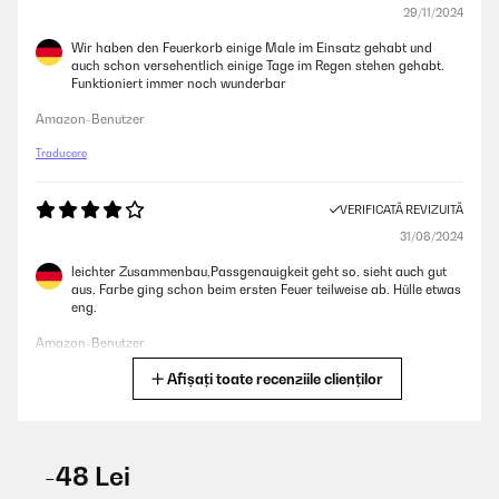
29/11/2024
Wir haben den Feuerkorb einige Male im Einsatz gehabt und
auch schon versehentlich einige Tage im Regen stehen gehabt.
Funktioniert immer noch wunderbar
Amazon-Benutzer
Traducere
VERIFICATĂ REVIZUITĂ
31/08/2024
leichter Zusammenbau,Passgenauigkeit geht so, sieht auch gut
aus, Farbe ging schon beim ersten Feuer teilweise ab. Hülle etwas
eng.
Amazon-Benutzer
Afișați toate recenziile clienților
Traducere
VERIFICATĂ REVIZUITĂ
24/08/2024
-48 Lei
Der Korb gefällt mir sehr gut. Tolle VerarbeitungFeuer ist einfach