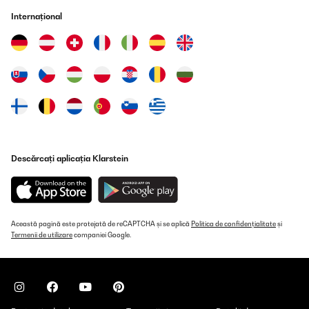
Produit stable et robuste. La chaleur est bien répartie, ce qui rend
Internațional
la cuisson sur le gril très agréable.Un accessoire incontournable
dans le jardin, ambiance vraiment chaleureuse pendant les
soirées avec des amis.
Utilisateur d'Amazon
Traducere
VERIFICATĂ REVIZUITĂ
29/04/2023
Descărcați aplicația Klarstein
J'ai craqué pour ce modèle de brasero car il est moderne et
s'accorde parfaitement à mon mobilier sur ma terrasse !Les
matériaux sont de très bonne qualité. Le montage est très simple
et prend à peine 5 minutes.Le tisonnier et la bâche pour l'hiver
son inclus.Les deux poignées sur les côtés sont très pratiques
pour déplacer le brasero.Un bon produit que je recommande :-)
Această pagină este protejată de reCAPTCHA și se aplică
Politica de confidențialitate
și
Termenii de utilizare
companiei Google.
Utilisateur d'Amazon
Traducere
VERIFICATĂ REVIZUITĂ