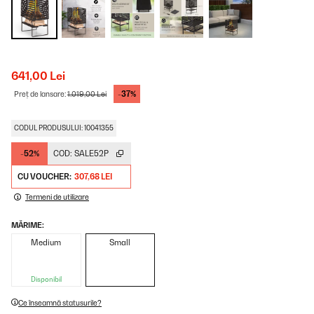
641,00 Lei
-37%
Preț de lansare:
1.019,00 Lei
CODUL PRODUSULUI: 10041355
-52%
COD:
SALE52P
CU VOUCHER:
307,68 LEI
Termeni de utilizare
MĂRIME:
Medium
Small
Disponibil
Ce înseamnă statusurile?