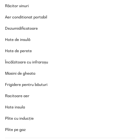
dadurch ist auch ein guter Zug beim Brennen vorhanden. Bei
Răcitor vinuri
2mm Wandstärke sollte die Feuerstelle lange halten, der Preis
von 80 € ist OK.
Aer conditionat portabil
Amazon-Benutzer
Dezumidificatoare
Traducere
Hote de insulă
VERIFICATĂ REVIZUITĂ
Hote de perete
05/05/2024
Încălzitoare cu infraroșu
In aller Kürze: Verpackung und Lieferung top, Aufbau total easy.
Was ihr euch bitte noch dazugönnt, ist eine feuerfeste
Masini de gheata
Aufstellfläche, falls mal doch etwas aus dem Feuerkorb
herausfällt. Anzünden ging sehr gut. Aussehen ist auch klasse.
Frigidere pentru băuturi
Auch das Verbrennen des Holzes sieht im Korb sehr gut aus.
Lasst euch bitte nicht irritieren von der Bezeichung "klein". Ich
Racitoare aer
habe viel Holz zuhause, aber wenn ich den Korb gefüllt hätte,
wäre vermutlich die Feuerwehr ausgerückt
Hote insula
Amazon-Benutzer
Plite cu inducție
Traducere
Plite pe gaz
VERIFICATĂ REVIZUITĂ