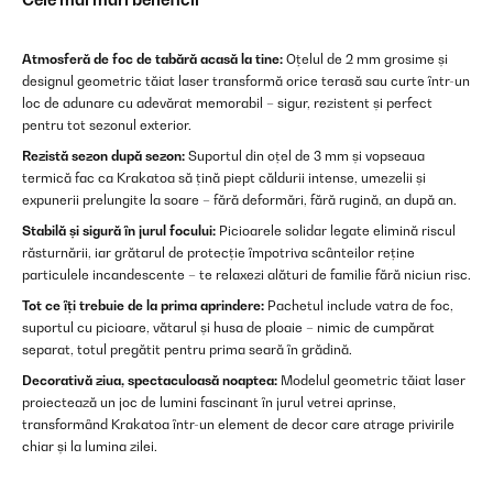
Atmosferă de foc de tabără acasă la tine:
Oțelul de 2 mm grosime și
designul geometric tăiat laser transformă orice terasă sau curte într-un
loc de adunare cu adevărat memorabil – sigur, rezistent și perfect
pentru tot sezonul exterior.
Rezistă sezon după sezon:
Suportul din oțel de 3 mm și vopseaua
termică fac ca Krakatoa să țină piept căldurii intense, umezelii și
expunerii prelungite la soare – fără deformări, fără rugină, an după an.
Stabilă și sigură în jurul focului:
Picioarele solidar legate elimină riscul
răsturnării, iar grătarul de protecție împotriva scânteilor reține
particulele incandescente – te relaxezi alături de familie fără niciun risc.
Tot ce îți trebuie de la prima aprindere:
Pachetul include vatra de foc,
suportul cu picioare, vătarul și husa de ploaie – nimic de cumpărat
separat, totul pregătit pentru prima seară în grădină.
Decorativă ziua, spectaculoasă noaptea:
Modelul geometric tăiat laser
proiectează un joc de lumini fascinant în jurul vetrei aprinse,
transformând Krakatoa într-un element de decor care atrage privirile
chiar și la lumina zilei.