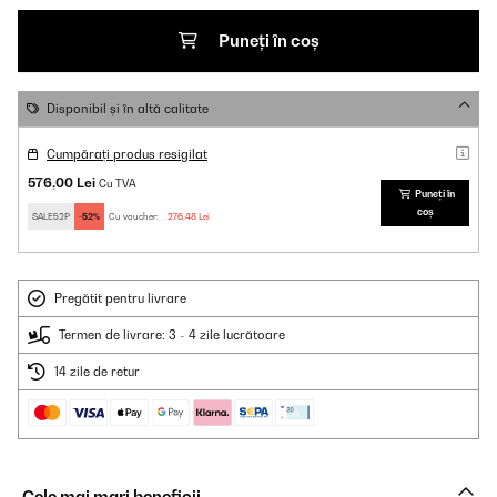
Puneți în coș
Disponibil și în altă calitate
Cumpărați produs resigilat
576,00 Lei
Cu TVA
Puneți în
coș
SALE52P
-52%
Cu voucher:
276,48 Lei
Pregătit pentru livrare
Termen de livrare: 3 - 4 zile lucrătoare
14 zile de retur
Cele mai mari beneficii