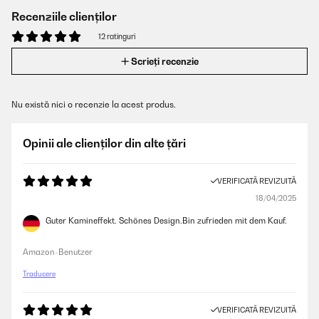
Recenziile clienților
12 ratinguri
Scrieți recenzie
Nu există nici o recenzie la acest produs.
Opinii ale clienților din alte țări
VERIFICATĂ REVIZUITĂ
18/04/2025
Guter Kamineffekt. Schönes Design.Bin zufrieden mit dem Kauf.
Amazon-Benutzer
Traducere
VERIFICATĂ REVIZUITĂ