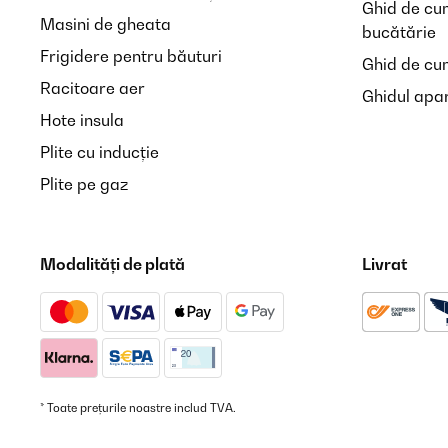
Ghid de cu
Masini de gheata
bucătărie
Frigidere pentru băuturi
Ghid de cum
Racitoare aer
Ghidul apar
Hote insula
Plite cu inducție
Plite pe gaz
Modalități de plată
Livrat
* Toate prețurile noastre includ TVA.