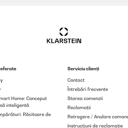
referate
Serviciu clienți
ay
Contact
y
Întrebări frecvente
Smart Home: Conceput
Starea comenzii
să inteligentă
Reclamații
mpărături: Răcitoare de
Retragere / Anulare coman
Instrucțiuni de reclamație