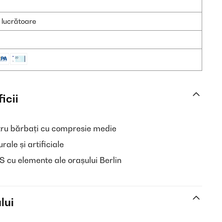
e lucrătoare
icii
tru bărbați cu compresie medie
rale și artificiale
cu elemente ale orașului Berlin
lui