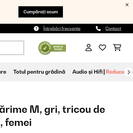
Cumpărați acum
Întrebări frecvente
Contact
are
Totul pentru grădină
Audio și Hifi
Reduceri
N
ime M, gri, tricou de
, femei