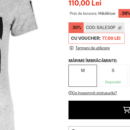
110,00 Lei
-26
Preț de lansare:
149,00 Lei
-30%
COD:
SALE30P
CU VOUCHER:
77,00 LEI
Termeni de utilizare
MĂRIME ÎMBRĂCĂMINTE:
M
S
Disponibil
Ce înseamnă statusurile?