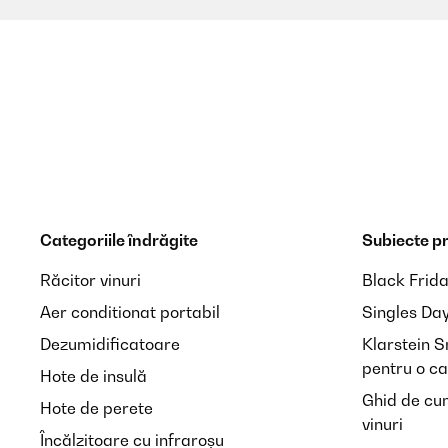
Categoriile îndrăgite
Subiecte p
Răcitor vinuri
Black Frid
Aer conditionat portabil
Singles Da
Dezumidificatoare
Klarstein 
pentru o ca
Hote de insulă
Ghid de cu
Hote de perete
vinuri
Încălzitoare cu infraroșu