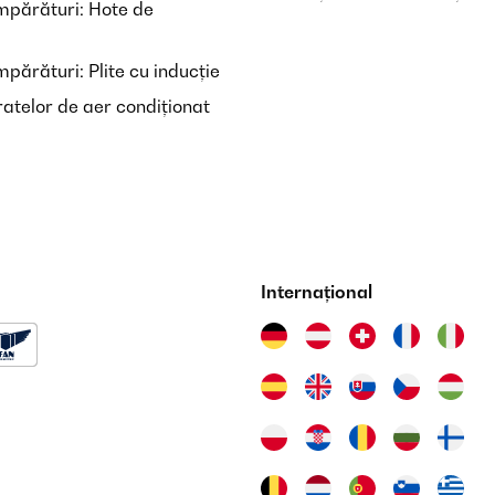
mpărături: Hote de
părături: Plite cu inducție
atelor de aer condiționat
Internațional