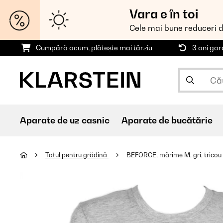
Vara e în toi
Cele mai bune reduceri 
Cumpără acum, plătește mai târziu
3 ani gar
Aparate de uz casnic
Aparate de bucătărie
Totul pentru grădină
BEFORCE, mărime M, gri, tricou