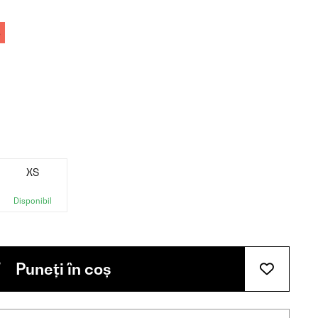
%
XS
Disponibil
Puneți în coș