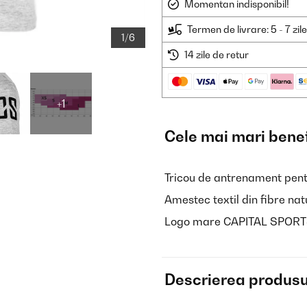
Momentan indisponibil!
Termen de livrare: 5 - 7 zil
1/6
14 zile de retur
+1
Cele mai mari benef
Tricou de antrenament pen
Amestec textil din fibre natu
Logo mare CAPITAL SPORTS 
Descrierea produsu