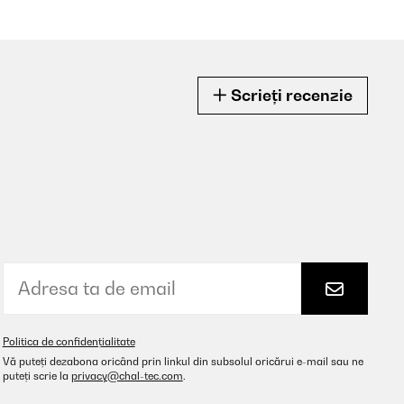
Scrieți recenzie
Politica de confidențialitate
Vă puteți dezabona oricând prin linkul din subsolul oricărui e-mail sau ne
puteți scrie la
privacy@chal-tec.com
.