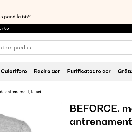
de până la 55%
anție
Calorifere
Racire aer
Purificatoare aer
Grăt
 de antrenament, femei
BEFORCE, măr
antrenament