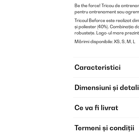
Be the force! Tricou de antre
pentru antrenament sau agrem
Tricoul Beforce este realizat d
și poliester (40%). Combinația 
robustețe. Logo-ul mare prezin
Mărimi disponibile: XS, S, M, L
Caracteristici
Dimensiuni și detali
Ce va fi livrat
Termeni și condiții