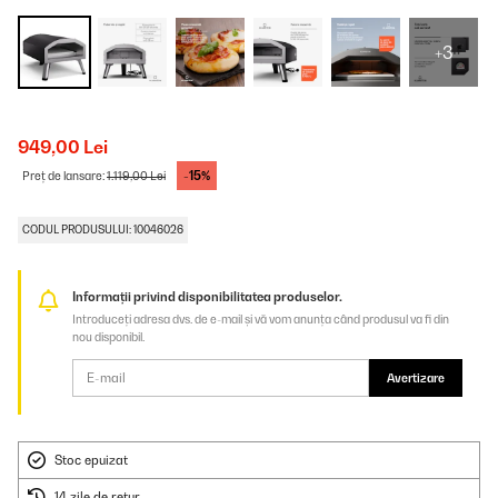
+3
949,00 Lei
-15%
Preț de lansare:
1.119,00 Lei
CODUL PRODUSULUI: 10046026
Informații privind disponibilitatea produselor.
Introduceți adresa dvs. de e-mail și vă vom anunța când produsul va fi din
nou disponibil.
Avertizare
Stoc epuizat
14 zile de retur