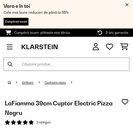
Vara e în toi
Cele mai bune reduceri de până la 55%
Cumpărați acum
Cumpără acum, plătește mai târziu
3 ani garanție
Grătare
Cuptoare pizza
LaFiamma 39cm Cuptor Electric Pizza
Negru
2 ratinguri