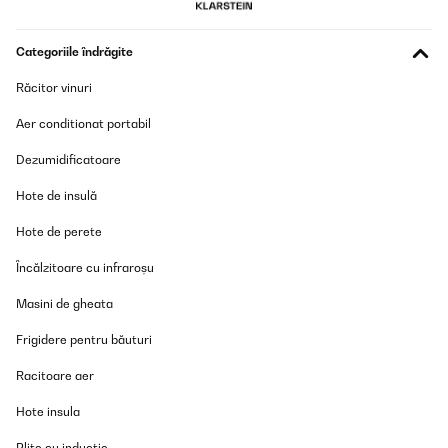
Categoriile îndrăgite
Răcitor vinuri
Aer conditionat portabil
Dezumidificatoare
Hote de insulă
Hote de perete
Încălzitoare cu infraroșu
Masini de gheata
Frigidere pentru băuturi
Racitoare aer
Hote insula
Plite cu inducție