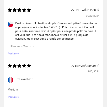
VERIFICATĂ REVIZUITĂ
02/12/2024
Design réussi. Utilisation simple. Chaleur adaptée à une cuisson
rapide (environ 2 minutes à 400° c) . Prix très correct. Conseil :
pour enfourner mieux vaut opter pour une petite pelle en bois. Il
est vrai que la farine a tendance à brûler sur la plaque de
cuisson, mais c’est sans grande conséquence.
Utilisateur d'Amazon
Traducere
VERIFICATĂ REVIZUITĂ
13/10/2024
Très excellent
Mariam
Traducere