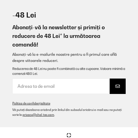
-48 Lei
Abonați-vă la newsletter și primiți o
reducere de 48 Lei* la următoarea
comandă!
Abonați-vă la e-mailurile noastre pentru a fi primul care află
despre viitoarele reduceri.
Reducerea de 48 Lei nu poate fi combinată cu alte cupoane. Valoare minimă a
comenzii 480 Lei.
Politica de confidențialitate
Vă puteți dezabona oricând prin linkul din subsolul oricărui e-mail sau ne puteți
scrie la
privacy@chal-tec.com
.