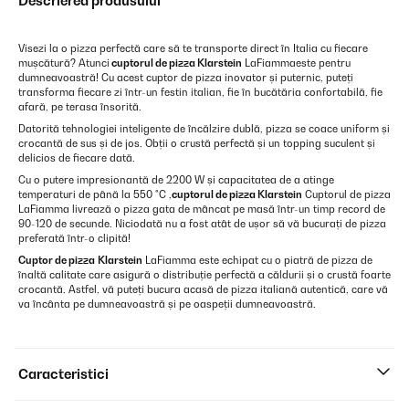
Descrierea produsului
Visezi la o pizza perfectă care să te transporte direct în Italia cu fiecare
mușcătură? Atunci
cuptorul de pizza
Klarstein
LaFiammaeste pentru
dumneavoastră! Cu acest cuptor de pizza inovator și puternic, puteți
transforma fiecare zi într-un festin italian, fie în bucătăria confortabilă, fie
afară, pe terasa însorită.
Datorită tehnologiei inteligente de încălzire dublă, pizza se coace uniform și
crocantă de sus și de jos. Obții o crustă perfectă și un topping suculent și
delicios de fiecare dată.
Cu o putere impresionantă de 2200 W și capacitatea de a atinge
temperaturi de până la 550 °C ,
cuptorul de pizza
Klarstein
Cuptorul de pizza
LaFiamma livrează o pizza gata de mâncat pe masă într-un timp record de
90-120 de secunde. Niciodată nu a fost atât de ușor să vă bucurați de pizza
preferată într-o clipită!
Cuptor de pizza
Klarstein
LaFiamma este echipat cu o piatră de pizza de
înaltă calitate care asigură o distribuție perfectă a căldurii și o crustă foarte
crocantă. Astfel, vă puteți bucura acasă de pizza italiană autentică, care vă
va încânta pe dumneavoastră și pe oaspeții dumneavoastră.
Caracteristici