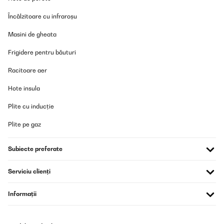
Amazon-Benutzer
Încălzitoare cu infraroșu
Traducere
Masini de gheata
Frigidere pentru băuturi
Racitoare aer
Hote insula
Plite cu inducție
Plite pe gaz
Subiecte preferate
Serviciu clienți
Informații