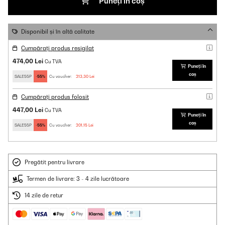
Puneți în coș
Disponibil și în altă calitate
Cumpărați produs resigilat
474,00 Lei
Cu TVA
Puneți în
coș
SALE55P
-55%
Cu voucher:
213,30 Lei
Cumpărați produs folosit
447,00 Lei
Cu TVA
Puneți în
coș
SALE55P
-55%
Cu voucher:
201,15 Lei
Pregătit pentru livrare
Termen de livrare: 3 - 4 zile lucrătoare
14 zile de retur