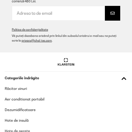
comenzii 480 Lei.
VERIFICATĂ REVIZUITĂ
18/05/2023
La usamos el finde pasado cuando fuimos por ahí en la furgo y
Politica de confidențialitate
dormimos fuera y no queremos gastar la batería de música de la
Vă puteți dezabona oricând prin linkul din subsolul oricărui e-mail sau ne puteți
furgoneta pero podíamos cargar este aparato en movimiento y
scrie la
privacy@chal-tec.com
.
con el cable está genial. Pero luego descubrimos que también
carga con luz solar porque tiene un mini panel solar en la parte
de arriba. Además la batería dura mucho. Tiene una luz que se
carga manualmente con manivela, también tiene para conectar
USB, antena para sintonizar la radio... Me parece muy práctica y
me gusta mucho
Usuario/a de amazon
Categoriile îndrăgite
Traducere
Răcitor vinuri
Aer conditionat portabil
VERIFICATĂ REVIZUITĂ
07/05/2023
Dezumidificatoare
Wer ein Outdoor-Radio ohne Akku oder Batterie sucht, ist hier
Hote de insulă
sehr zufrieden. Klangqualität zufriedenstellend. Sender
störungsfrei - sehr gut!
Hote de perete