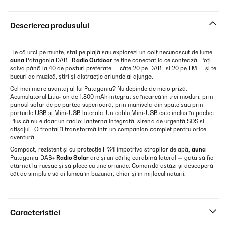
Descrierea produsului
Fie că urci pe munte, stai pe plajă sau explorezi un colț necunoscut de lume,
auna
Patagonia DAB+
Radio Outdoor
te ține conectat la ce contează. Poți
salva până la 40 de posturi preferate — câte 20 pe DAB+ și 20 pe FM — și te
bucuri de muzică, știri și distracție oriunde ai ajunge.
Cel mai mare avantaj al lui Patagonia? Nu depinde de nicio priză.
Acumulatorul Litiu-Ion de 1.800 mAh integrat se încarcă în trei moduri: prin
panoul solar de pe partea superioară, prin manivela din spate sau prin
porturile USB și Mini-USB laterale. Un cablu Mini-USB este inclus în pachet.
Plus că nu e doar un radio: lanterna integrată, sirena de urgență SOS și
afișajul LC frontal îl transformă într-un companion complet pentru orice
aventură.
Compact, rezistent și cu protecție IPX4 împotriva stropilor de apă,
auna
Patagonia DAB+
Radio Solar
are și un cârlig carabină lateral — gata să fie
atârnat la rucsac și să plece cu tine oriunde. Comandă astăzi și descoperă
cât de simplu e să ai lumea în buzunar, chiar și în mijlocul naturii.
Caracteristici