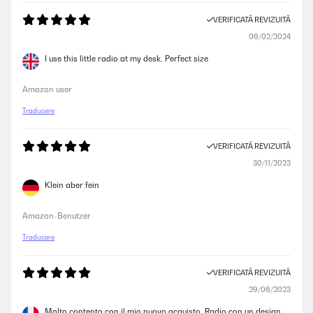
VERIFICATĂ REVIZUITĂ
06/02/2024
I use this little radio at my desk. Perfect size
Amazon user
Traducere
VERIFICATĂ REVIZUITĂ
30/11/2023
Klein aber fein
Amazon-Benutzer
Traducere
VERIFICATĂ REVIZUITĂ
29/06/2023
Molto contento con il mio nuovo acquisto. Radio con un design