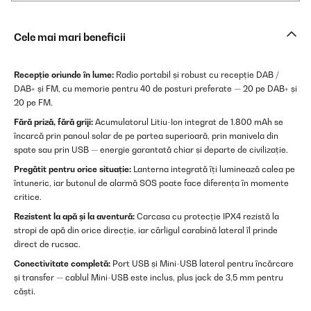
Cele mai mari beneficii
Recepție oriunde în lume:
Radio portabil și robust cu recepție DAB /
DAB+ și FM, cu memorie pentru 40 de posturi preferate — 20 pe DAB+ și
20 pe FM.
Fără priză, fără griji:
Acumulatorul Litiu-Ion integrat de 1.800 mAh se
încarcă prin panoul solar de pe partea superioară, prin manivela din
spate sau prin USB — energie garantată chiar și departe de civilizație.
Pregătit pentru orice situație:
Lanterna integrată îți luminează calea pe
întuneric, iar butonul de alarmă SOS poate face diferența în momente
critice.
Rezistent la apă și la aventură:
Carcasa cu protecție IPX4 rezistă la
stropi de apă din orice direcție, iar cârligul carabină lateral îl prinde
direct de rucsac.
Conectivitate completă:
Port USB și Mini-USB lateral pentru încărcare
și transfer — cablul Mini-USB este inclus, plus jack de 3,5 mm pentru
căști.