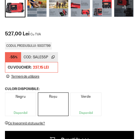
+1
527,00 Lei
Cu TVA
CODUL PRODUSULUI: 10037799
-55%
COD:
SALE55P
CU VOUCHER:
237,15 LEI
Termeni de utilizare
CULORI DISPONIBILE:
Negru
Roșu
Verde
Disponibil
Disponibil
Ce înseamnă statusurile?