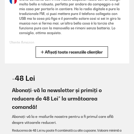
molto bello e robusto, perfetta per andare da campeggio o nel
mio caso per portarlo in cantiere. Ha la radio digitale e pure la
tradizionale FM, ci puoi mettere pure il telefono collegato con
USB ma la cosa più figa e il pannello solare così si sei in giro la
musica non si ferma mai. un'altra bella cosa è la torcia che
funziona pure con la manovella se rimani senza batteria. Lo
consiglio, ottimo acquisto.
Utente Amazon
Afișați toate recenziile clienților
Traducere
VERIFICATĂ REVIZUITĂ
23/05/2023
-48 Lei
Super produit arrivé rapidement, déjà chargé et avec son
accessoire de connection pour le recharger. Se recharge en
Abonați-vă la newsletter și primiți o
solaire ou avec dynamo, et peut être utilisé comme chargeur de
reducere de 48 Lei* la următoarea
téléphone. Réception en DAB+ OU FM sans soucis avec l'antenne
incorporée. En plus une lampe LED. Certes le son n'est pas très
comandă!
surpuissant mais suffisant pour partie de pêche ou en camping.
Vu le prix je recommande.
Abonați-vă la e-mailurile noastre pentru a fi primul care află
Utilisateur d'Amazon
despre viitoarele reduceri.
Reducerea de 48 Lei nu poate fi combinată cu alte cupoane. Valoare minimă a
Traducere