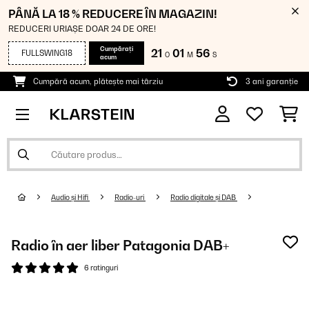
PÂNĂ LA 18 % REDUCERE ÎN MAGAZIN!
REDUCERI URIAȘE DOAR 24 DE ORE!
Cumpărați
21
01
55
FULLSWING18
O
M
S
acum
Cumpără acum, plătește mai târziu
3 ani garanție
Audio și Hifi
Radio-uri
Radio digitale și DAB
Radio în aer liber Patagonia DAB+
6 ratinguri