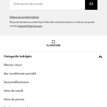
Amazon-Benutzer
Traducere
Politica de confidențialitate
Vă puteți dezabona oricând prin linkul din subsolul oricărui e-mail sau ne puteți
scrie la
privacy@chal-tec.com
.
VERIFICATĂ REVIZUITĂ
05/01/2025
Ich hatte den Mülleimer im Oktober bestellt und finde ihn mega
schön. Leider klemmt der Deckel und beim Versuch ihn zu öffnen
ging er kaputt. Ich habe dem Kundenservice angeschrieben und
dieser schickte mit sofort einen Neuen. Den Alten konnte ich
entsorgen. Das nenn ich Kundenservice und freue mich sehr,
Categoriile îndrăgite
dass dies so unkompliziert ging. Es wäre auch sehr ärgerlich
gewesen, da er ja nicht ganz billig ist
Răcitor vinuri
Amazon-Benutzer
Aer conditionat portabil
Traducere
Dezumidificatoare
VERIFICATĂ REVIZUITĂ
Hote de insulă
17/12/2024
Hote de perete
Es muy practico y muy estetico