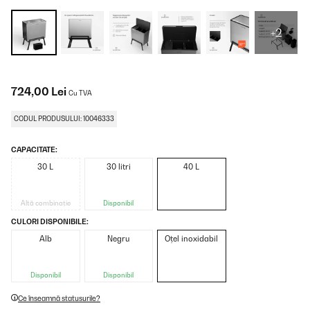
+2
724,00 Lei
Cu TVA
CODUL PRODUSULUI: 10046333
CAPACITATE:
30 L
30 litri
40 L
Altă combinație
Disponibil
CULORI DISPONIBILE:
Alb
Negru
Oțel inoxidabil
Disponibil
Disponibil
Ce înseamnă statusurile?