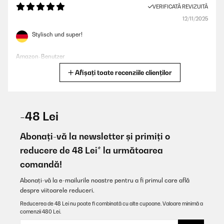
VERIFICATĂ REVIZUITĂ
12/11/2025
Stylisch und super!
Amazon-Benutzer
Afișați toate recenziile clienților
Traducere
VERIFICATĂ REVIZUITĂ
26/06/2025
-48 Lei
Bien que ce ne soit qu’une poubelle, celle ci est très esthétique et
passe très bien dans ma cuisine.
Abonați-vă la newsletter și primiți o
reducere de 48 Lei* la următoarea
Utilisateur d'Amazon
comandă!
Traducere
Abonați-vă la e-mailurile noastre pentru a fi primul care află
despre viitoarele reduceri.
VERIFICATĂ REVIZUITĂ
08/01/2025
Reducerea de 48 Lei nu poate fi combinată cu alte cupoane. Valoare minimă a
comenzii 480 Lei.
Verhältnismäßig hochpreisig aber schön und gute Qualität