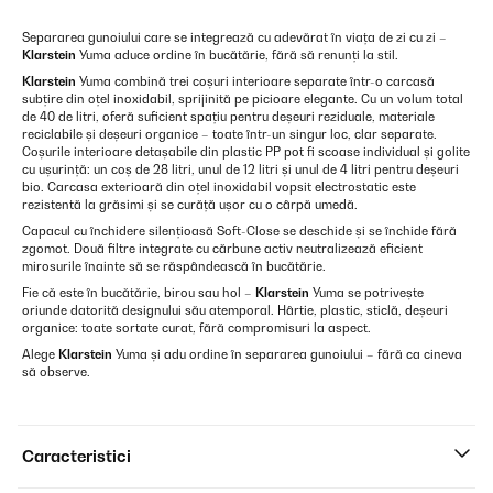
Separarea gunoiului care se integrează cu adevărat în viața de zi cu zi –
Klarstein
Yuma aduce ordine în bucătărie, fără să renunți la stil.
Klarstein
Yuma combină trei coșuri interioare separate într-o carcasă
subțire din oțel inoxidabil, sprijinită pe picioare elegante. Cu un volum total
de 40 de litri, oferă suficient spațiu pentru deșeuri reziduale, materiale
reciclabile și deșeuri organice – toate într-un singur loc, clar separate.
Coșurile interioare detașabile din plastic PP pot fi scoase individual și golite
cu ușurință: un coș de 28 litri, unul de 12 litri și unul de 4 litri pentru deșeuri
bio. Carcasa exterioară din oțel inoxidabil vopsit electrostatic este
rezistentă la grăsimi și se curăță ușor cu o cârpă umedă.
Capacul cu închidere silențioasă Soft-Close se deschide și se închide fără
zgomot. Două filtre integrate cu cărbune activ neutralizează eficient
mirosurile înainte să se răspândească în bucătărie.
Fie că este în bucătărie, birou sau hol –
Klarstein
Yuma se potrivește
oriunde datorită designului său atemporal. Hârtie, plastic, sticlă, deșeuri
organice: toate sortate curat, fără compromisuri la aspect.
Alege
Klarstein
Yuma și adu ordine în separarea gunoiului – fără ca cineva
să observe.
Caracteristici