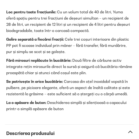
Loc pentru toate fracțiunile:
Cu un volum total de 40 de litri, Yuma
oferă spațiu pentru trei fracțiuni de deșeuri simultan – un recipient de
28 de litri, un recipient de 12 litri și un recipient de 4 litri pentru deșeuri
biodegradabile, toate într-o carcasă compactă.
Golire separată a fiecărei fracții:
Cele trei coșuri interioare din plastic
PP pot fi scoase individual prin mâner – fără transfer, fără murdărire,
pur și simplu se scot și se golește.
Fără mirosuri neplăcute în bucătărie:
Două filtre de cărbune activ
integrate rețin mirosurile direct la sursă și asigură că bucătăria rămâne
proaspătă chiar și atunci când coșul este plin.
Se potrivește în orice bucătărie:
Carcasa din oțel inoxidabil vopsită în
pulbere, pe picioare elegante, oferă un aspect de înaltă calitate și este
rezistentă la grăsime – este suficient să o ștergeți cu o cârpă umedă.
La o apăsare de buton:
Deschiderea simplă și silențioasă a capacului
printr-o simplă apăsare de buton
Descrierea produsului