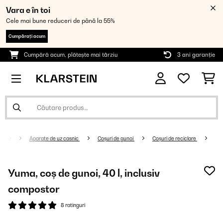
Vara e în toi
Cele mai bune reduceri de până la 55%
Cumpărați acum
Cumpără acum, plătește mai târziu
3 ani garanție
Aparate de uz casnic
Coșuri de gunoi
Coșuri de reciclare
Yuma, coș de gunoi, 40 l, inclusiv
compostor
8 ratinguri