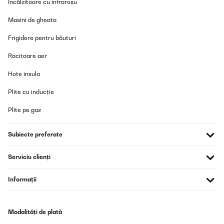
Încălzitoare cu infraroșu
Usuario/a de amazon
Masini de gheata
Traducere
Frigidere pentru băuturi
Racitoare aer
VERIFICATĂ REVIZUITĂ
12/10/2024
Hote insula
In the picture the dimensions are 31W-56L-60H, but in
specifications list 48W. I cannot order, because I’m unsure,
Plite cu inducție
though the picture seems to be more logical
Plite pe gaz
Amazon user
Traducere
Subiecte preferate
Serviciu clienți
Informații
Modalități de plată