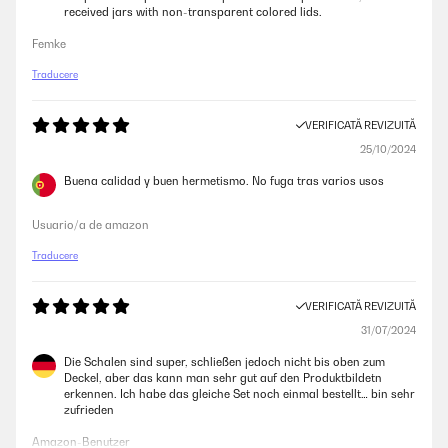
received jars with non-transparent colored lids.
Femke
Traducere
VERIFICATĂ REVIZUITĂ
25/10/2024
Buena calidad y buen hermetismo. No fuga tras varios usos
Usuario/a de amazon
Traducere
VERIFICATĂ REVIZUITĂ
31/07/2024
Die Schalen sind super, schließen jedoch nicht bis oben zum
Deckel, aber das kann man sehr gut auf den Produktbildetn
erkennen. Ich habe das gleiche Set noch einmal bestellt… bin sehr
zufrieden
Amazon-Benutzer