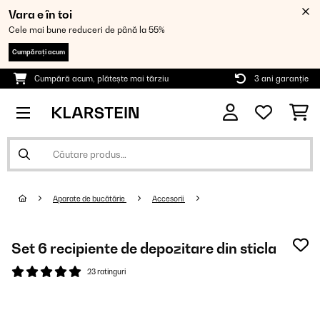
Vara e în toi
Cele mai bune reduceri de până la 55%
Cumpărați acum
Cumpără acum, plătește mai târziu
3 ani garanție
Aparate de bucătărie
Accesorii
Set 6 recipiente de depozitare din sticla
23 ratinguri