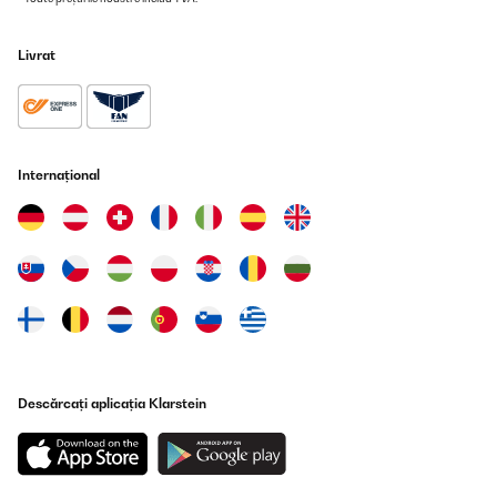
02/08/2022
Ich friere damit Aufstriche ein. Total gut! Alles super.
Livrat
Amazon-Benutzer
Traducere
Internațional
VERIFICATĂ REVIZUITĂ
27/07/2022
Diese verschlusssicheren Aufbewahrungsbecher sind absolut
empfehlenswert. Egal ob für angeschnittene Zwiebeln,
Essensreste, kleine Obstportionen wie Himbeeren oder
Heidelbeeren, selbst für Kostproben von Gelee genial.
Amazon-Benutzer
Traducere
Descărcați aplicația Klarstein
VERIFICATĂ REVIZUITĂ
16/07/2022
Da wir das Essen für unsere Tochter selbst zubereiten, lässt sich