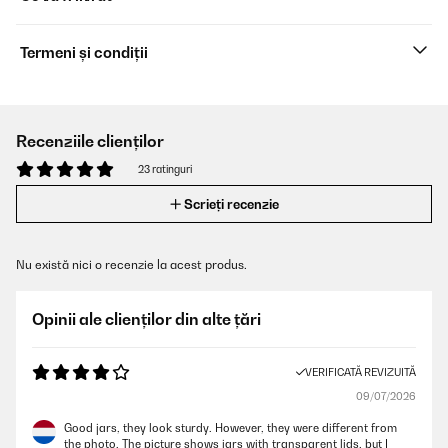
Termeni și condiții
Recenziile clienților
23 ratinguri
Scrieți recenzie
Nu există nici o recenzie la acest produs.
Opinii ale clienților din alte țări
VERIFICATĂ REVIZUITĂ
09/07/2026
Good jars, they look sturdy. However, they were different from
the photo. The picture shows jars with transparent lids, but I