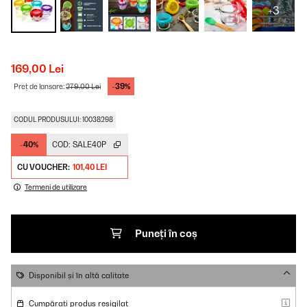
+3
169,00 Lei
-39%
Preț de lansare:
279,00 Lei
CODUL PRODUSULUI: 10038298
-40%
COD:
SALE40P
CU VOUCHER:
101,40 LEI
Termeni de utilizare
Puneți în coș
Disponibil și în altă calitate
Cumpărați produs resigilat