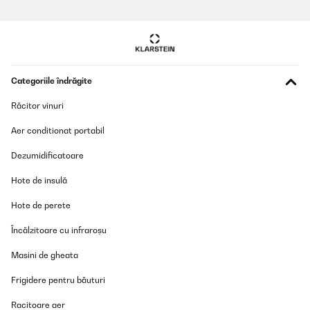
Traducere
VERIFICATĂ REVIZUITĂ
18/04/2024
Categoriile îndrăgite
Habe mir die Dosen zum Zwecke des Preppen gekauft.Finde die
Größe super. Auch die Trennung der einzelnen Fächer finde ich
prima. So kann man Soßen auch extra transportieren ohne dass
Răcitor vinuri
die Beilagen aufgeweicht werden.Dicht sind sie bislang
auchKlare Kaufempfehlung
Aer conditionat portabil
Amazon-Benutzer
Dezumidificatoare
Traducere
Hote de insulă
VERIFICATĂ REVIZUITĂ
Hote de perete
20/03/2024
Încălzitoare cu infraroșu
die Aufteilung in 3 fächer ist perfekt.lässt sich super reinigen und
besser als die Plastik-Variante.
Masini de gheata
Amazon-Benutzer
Frigidere pentru băuturi
Traducere
Racitoare aer