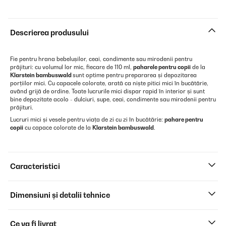
Descrierea produsului
Fie pentru hrana bebelușilor, ceai, condimente sau mirodenii pentru
prăjituri: cu volumul lor mic, fiecare de 110 ml,
paharele pentru copii
de la
Klarstein bambuswald
sunt optime pentru prepararea și depozitarea
porțiilor mici. Cu capacele colorate, arată ca niște pitici mici în bucătărie,
având grijă de ordine. Toate lucrurile mici dispar rapid în interior și sunt
bine depozitate acolo - dulciuri, supe, ceai, condimente sau mirodenii pentru
prăjituri.
Lucruri mici și vesele pentru viața de zi cu zi în bucătărie:
pahare pentru
copii
cu capace colorate de la
Klarstein bambuswald
.
Caracteristici
Dimensiuni și detalii tehnice
Ce va fi livrat