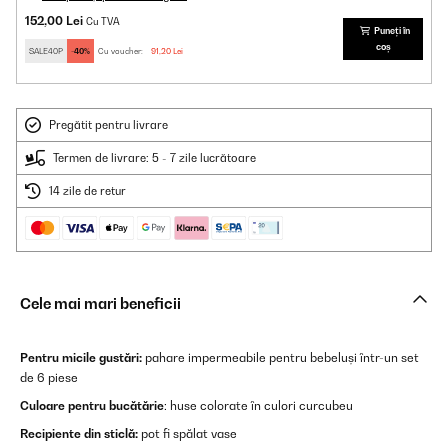
152,00 Lei
Cu TVA
Puneți în
coș
SALE40P
-40%
Cu voucher:
91,20 Lei
Pregătit pentru livrare
Termen de livrare: 5 - 7 zile lucrătoare
14 zile de retur
Cele mai mari beneficii
Pentru micile gustări:
pahare impermeabile pentru bebeluși într-un set
de 6 piese
Culoare pentru bucătărie
: huse colorate în culori curcubeu
Recipiente din sticlă:
pot fi spălat vase