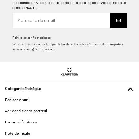
Reducerea de 48 Lei nu poate fi combinată cu alte cupoane. Valoare minimă a
10/01/2024
comenzii 480 Lei.
Steady heavy bbq, good size for a small group of 4 people
Amazon user
Politica de confidențialitate
Traducere
Vă puteți dezabona oricând prin linkul din subsolul oricărui e-mail sau ne puteți
scrie la
privacy@chal-tec.com
.
VERIFICATĂ REVIZUITĂ
04/01/2023
Bin sehr zufrieden, macht was er soll, für 2 groß genug, sehr gut
verarbeitet, kann ich nur empfehlen…
Amazon-Benutzer
Categoriile îndrăgite
Traducere
Răcitor vinuri
Aer conditionat portabil
VERIFICATĂ REVIZUITĂ
17/06/2022
Dezumidificatoare
Acquistato il Kamado ad ottobre 2021 , ora posso dire di aver
Hote de insulă
fatto un ottimo acquisto , non ha assolutamente nulla da