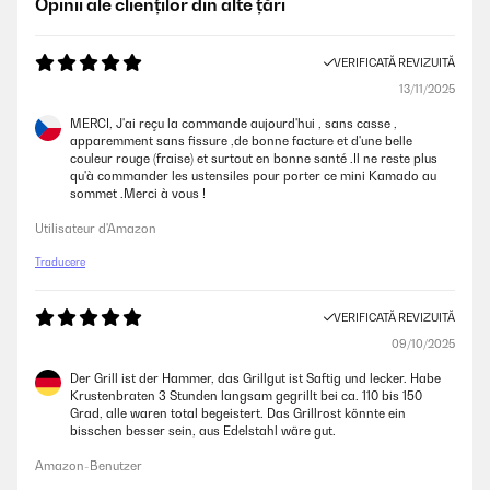
Opinii ale clienților din alte țări
VERIFICATĂ REVIZUITĂ
13/11/2025
MERCI, J'ai reçu la commande aujourd'hui , sans casse ,
apparemment sans fissure ,de bonne facture et d'une belle
couleur rouge (fraise) et surtout en bonne santé .Il ne reste plus
qu'à commander les ustensiles pour porter ce mini Kamado au
sommet .Merci à vous !
Utilisateur d'Amazon
Traducere
VERIFICATĂ REVIZUITĂ
09/10/2025
Der Grill ist der Hammer, das Grillgut ist Saftig und lecker. Habe
Krustenbraten 3 Stunden langsam gegrillt bei ca. 110 bis 150
Grad, alle waren total begeistert. Das Grillrost könnte ein
bisschen besser sein, aus Edelstahl wäre gut.
Amazon-Benutzer