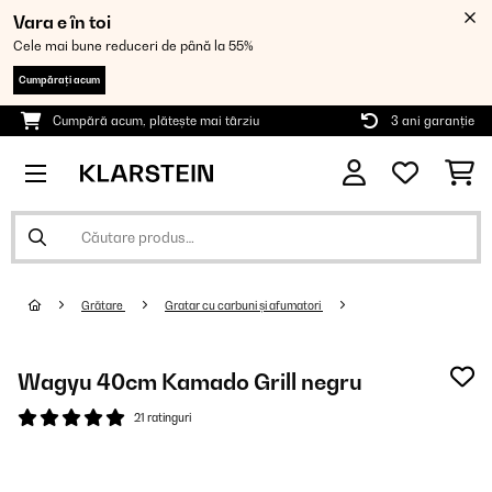
Vara e în toi
Cele mai bune reduceri de până la 55%
Cumpărați acum
Cumpără acum, plătește mai târziu
3 ani garanție
Grătare
Gratar cu carbuni și afumatori
Wagyu 40cm Kamado Grill negru
21 ratinguri