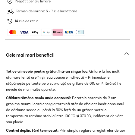
Pregătit pentru livrare
Termen de livrare: 5 - 7 zile lucrătoare
14 zile de retur
Cele mai mari beneficii
Tot ce ai nevoie pentru grătar, într-un singur loc:
Grilare la foc înalt,
afumare lentă ore în șir sau coacere indirectă – Princesize le
stăpânește pe toate pe o suprafață de grilare de 615 cm², fără să fie
nevoie de mai multe aparate.
Căldura rămâne acolo unde contează:
Peretele ceramic de 2 cm
grosime acumulează energia termică atât de eficient încât consumul
de cărbune scade cu până la 50% față de un grătar metalic –
temperatura rămâne stabilă între 100 °C și 370 °C, indiferent de vânt
sau ploaie.
Control deplin, fără termostat:
Prin simpla reglare a registrelor de aer