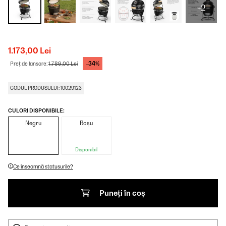
+2
1.173,00 Lei
-34%
Preț de lansare:
1.789,00 Lei
CODUL PRODUSULUI: 10029123
CULORI DISPONIBILE:
Negru
Roșu
Disponibil
Ce înseamnă statusurile?
Puneți în coș