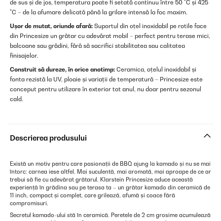
de sus și de jos, temperatura poate fi setată continuu între 50 °C și 425
°C – de la afumare delicată până la grilare intensă la foc maxim.
Ușor de mutat, oriunde afară:
Suportul din oțel inoxidabil pe rotile face
din Princesize un grătar cu adevărat mobil – perfect pentru terase mici,
balcoane sau grădini, fără să sacrifici stabilitatea sau calitatea
finisajelor.
Construit să dureze, în orice anotimp:
Ceramica, oțelul inoxidabil și
fonta rezistă la UV, ploaie și variații de temperatură – Princesize este
conceput pentru utilizare în exterior tot anul, nu doar pentru sezonul
cald.
Descrierea produsului
Există un motiv pentru care pasionații de BBQ ajung la kamado și nu se mai
întorc: carnea iese altfel. Mai suculentă, mai aromată, mai aproape de ce ar
trebui să fie cu adevărat grătarul. Klarstein Princesize aduce această
experiență în grădina sau pe terasa ta – un grătar kamado din ceramică de
11 inch, compact și complet, care grilează, afumă și coace fără
compromisuri.
Secretul kamado-ului stă în ceramică. Peretele de 2 cm grosime acumulează