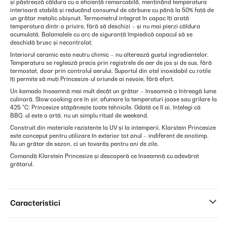
și păstrează căldura cu o eficiență remarcabilă, menținând temperatura
interioară stabilă și reducând consumul de cărbune cu până la 50% față de
un grătar metalic obișnuit. Termometrul integrat în capac îți arată
temperatura dintr-o privire, fără să deschizi – și nu mai pierzi căldura
acumulată. Balamalele cu arc de siguranță împiedică capacul să se
deschidă brusc și necontrolat.
Interiorul ceramic este neutru chimic – nu alterează gustul ingredientelor.
Temperatura se reglează precis prin registrele de aer de jos și de sus, fără
termostat, doar prin controlul aerului. Suportul din oțel inoxidabil cu rotile
îți permite să muți Princesize-ul oriunde ai nevoie, fără efort.
Un kamado înseamnă mai mult decât un grătar – înseamnă o întreagă lume
culinară. Slow cooking ore în șir, afumare la temperaturi joase sau grilare la
425 °C: Princesize stăpânește toate tehnicile. Odată ce îl ai, înțelegi că
BBQ-ul este o artă, nu un simplu ritual de weekend.
Construit din materiale rezistente la UV și la intemperii, Klarstein Princesize
este conceput pentru utilizare în exterior tot anul – indiferent de anotimp.
Nu un grătar de sezon, ci un tovarăș pentru ani de zile.
Comandă Klarstein Princesize și descoperă ce înseamnă cu adevărat
grătarul.
Caracteristici