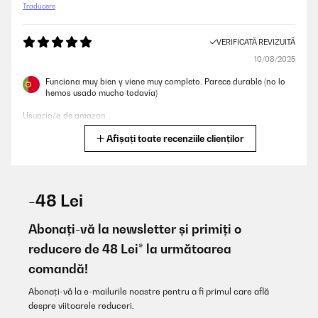
Traducere
VERIFICATĂ REVIZUITĂ
10/08/2025
Funciona muy bien y viene muy completo. Parece durable (no lo
hemos usado mucho todavía)
Usuario/a de amazon
Afișați toate recenziile clienților
Traducere
VERIFICATĂ REVIZUITĂ
30/01/2024
-48 Lei
Très bon investissement pour débuter hâte de fumer nos viandes.
Petit bémol le diamètre est un peu juste pour un repas entre amis
Abonați-vă la newsletter și primiți o
compter pour 3/4 personnes.
reducere de 48 Lei* la următoarea
Utilisateur d'Amazon
comandă!
Traducere
Abonați-vă la e-mailurile noastre pentru a fi primul care află
despre viitoarele reduceri.
VERIFICATĂ REVIZUITĂ