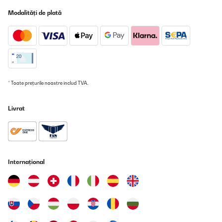
28/10/2019
Modalități de plată
Un très bon rapport qualité prix !!!
Utilisateur d'Amazon
Traducere
VERIFICATĂ REVIZUITĂ
* Toate prețurile noastre includ TVA.
06/06/2019
Livrat
Excellent produit, arrivé très bien emballé.Convient parfaitement
à l’usage que je souhaitais, un bbq pour 2/3 personnes. S’allume
rapidement en respectant les consignes, pas d’allume feu liquide.
La température monte vite et se règle avec le tirage . Bons
résultats avec les cuissons basses températures cuisson
savoureuse.
Internațional
Utilisateur d'Amazon
Traducere
VERIFICATĂ REVIZUITĂ
06/06/2019