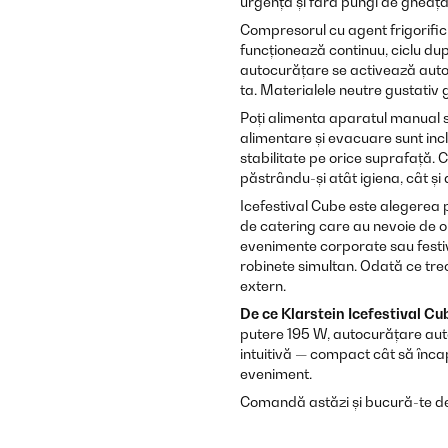
urgență și fără pungi de gheaț
Compresorul cu agent frigorific
funcționează continuu, ciclu după
autocurățare se activează auto
ta. Materialele neutre gustativ
Poți alimenta aparatul manual sa
alimentare și evacuare sunt incl
stabilitate pe orice suprafață. C
păstrându-și atât igiena, cât și 
Icefestival Cube este alegerea po
de catering care au nevoie de o 
evenimente corporate sau festi
robinete simultan. Odată ce trec
extern.
De ce Klarstein Icefestival Cu
putere 195 W, autocurățare aut
intuitivă — compact cât să încap
eveniment.
Comandă astăzi și bucură-te de