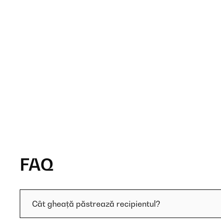
FAQ
Cât gheață păstrează recipientul?