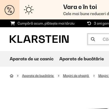
Vara e în toi
Cele mai bune reduceri 
Cumpără acum, plătește mai târziu
3 ani gar
Aparate de uz casnic
Aparate de bucătărie
Aparate de bucătărie
Mașini de gheață
Mașini