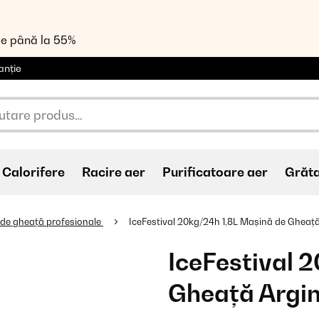
de până la 55%
anție
Calorifere
Racire aer
Purificatoare aer
Grăt
 de gheață profesionale
IceFestival 20kg/24h 1,8L Mașină de Gheață
IceFestival 
Gheață Argin