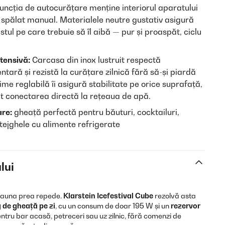
uncția de autocurățare menține interiorul aparatului
 spălat manual. Materialele neutre gustativ asigură
tul pe care trebuie să îl aibă — pur și proaspăt, ciclu
ntensivă:
Carcasa din inox lustruit respectă
tară și rezistă la curățare zilnică fără să-și piardă
țime reglabilă îi asigură stabilitate pe orice suprafață,
mit conectarea directă la rețeaua de apă.
are:
gheață perfectă pentru băuturi, cocktailuri,
 tejghele cu alimente refrigerate
lui
deauna prea repede.
Klarstein Icefestival Cube
rezolvă asta
 de gheață pe zi
, cu un consum de doar 195 W și un
rezervor
ntru bar acasă, petreceri sau uz zilnic, fără comenzi de