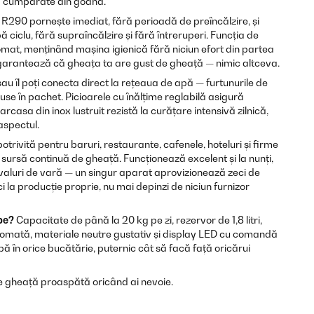
ă cumpărate din goană.
 R290 pornește imediat, fără perioadă de preîncălzire, și
 ciclu, fără supraîncălzire și fără întreruperi. Funcția de
mat, menținând mașina igienică fără niciun efort din partea
 garantează că gheața ta are gust de gheață — nimic altceva.
u îl poți conecta direct la rețeaua de apă — furtunurile de
use în pachet. Picioarele cu înălțime reglabilă asigură
arcasa din inox lustruit rezistă la curățare intensivă zilnică,
aspectul.
trivită pentru baruri, restaurante, cafenele, hoteluri și firme
sursă continuă de gheață. Funcționează excelent și la nunți,
valuri de vară — un singur aparat aprovizionează zeci de
i la producție proprie, nu mai depinzi de niciun furnizor
be?
Capacitate de până la 20 kg pe zi, rezervor de 1,8 litri,
omată, materiale neutre gustativ și display LED cu comandă
ă în orice bucătărie, puternic cât să facă față oricărui
 gheață proaspătă oricând ai nevoie.