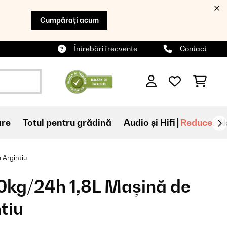
Cumpărați acum
Întrebări frecvente
Contact
are
Totul pentru grădină
Audio și Hifi
Reduceri
N
 Argintiu
20kg/24h 1,8L Mașină de
tiu