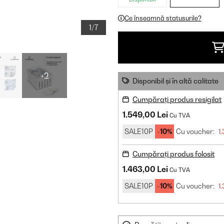
Ce înseamnă statusurile?
1/7
+2
Disponibil și în altă calitate
Cumpărați produs resigilat
1.549,00 Lei
Cu TVA
SALE10P
-10%
Cu voucher:
1.
Cumpărați produs folosit
1.463,00 Lei
Cu TVA
SALE10P
-10%
Cu voucher:
1.