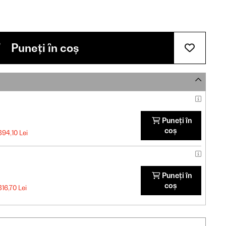
Puneți în coș
Puneți în
coș
394,10 Lei
Puneți în
coș
316,70 Lei