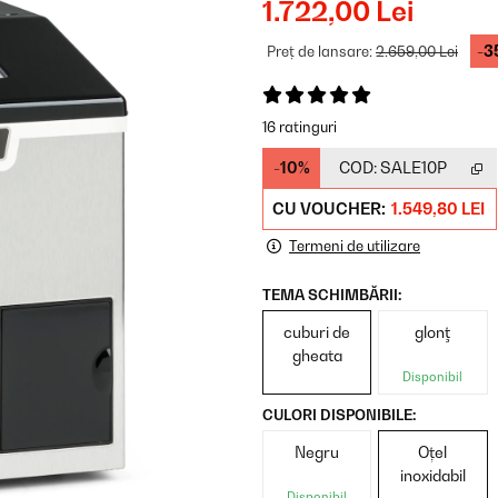
1.722,00 Lei
-3
Preț de lansare:
2.659,00 Lei
16 ratinguri
-10%
COD:
SALE10P
CU VOUCHER:
1.549,80 LEI
Termeni de utilizare
TEMA SCHIMBĂRII:
cuburi de
glonţ
gheata
Disponibil
CULORI DISPONIBILE:
Negru
Oțel
inoxidabil
Disponibil