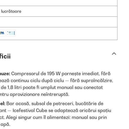
e lucrătoare
icii
auze:
Compresorul de 195 W pornește imediat, fără
rează continuu ciclu după ciclu — fără supraîncălzire,
 de 1,8 litri poate fi umplut manual sau conectat
ntru aprovizionare neîntreruptă.
el:
Bar acasă, subsol de petreceri, bucătărie de
ant — Icefestival Cube se adaptează oricărui spațiu
t. Alegi singur cum îl alimentezi: manual sau prin
 apă.