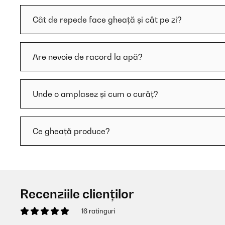
Cât de repede face gheață și cât pe zi?
Are nevoie de racord la apă?
Unde o amplasez și cum o curăț?
Ce gheață produce?
Recenziile clienților
16 ratinguri