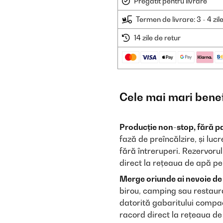
Pregătit pentru livrare
Termen de livrare: 3 - 4 zil
14 zile de retur
Cele mai mari benef
Producție non-stop, fără p
fază de preîncălzire, și luc
fără întreruperi. Rezervorul
direct la rețeaua de apă pe
Merge oriunde ai nevoie de 
birou, camping sau restaur
datorită gabaritului compac
racord direct la rețeaua de