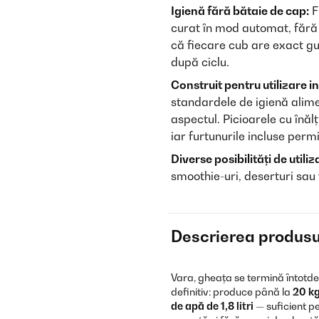
Igienă fără bătaie de cap:
F
curat în mod automat, fără
că fiecare cub are exact gus
după ciclu.
Construit pentru utilizare i
standardele de igienă alimen
aspectul. Picioarele cu înăl
iar furtunurile incluse per
Diverse posibilități de utiliz
smoothie-uri, deserturi sau
Descrierea produsu
Vara, gheața se termină întot
definitiv: produce până la
20 kg
de apă de 1,8 litri
— suficient pe