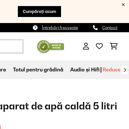
Cumpărați acum
Întrebări frecvente
Contact
are
Totul pentru grădină
Audio și Hifi
Reduceri
N
parat de apă caldă 5 litri