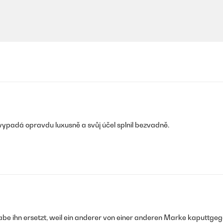
vypadá opravdu luxusně a svůj účel splnil bezvadně.
be ihn ersetzt, weil ein anderer von einer anderen Marke kaputtgegan