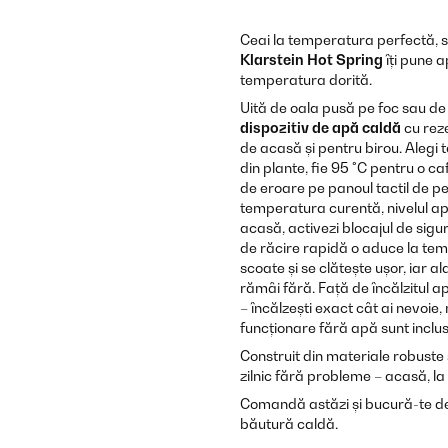
Ceai la temperatura perfectă, s
Klarstein Hot Spring
îți pune a
temperatura dorită.
Uită de oala pusă pe foc sau de
dispozitiv de apă caldă
cu reze
de acasă și pentru birou. Alegi 
din plante, fie 95 °C pentru o c
de eroare pe panoul tactil de p
temperatura curentă, nivelul apei
acasă, activezi blocajul de sigur
de răcire rapidă o aduce la tem
scoate și se clătește ușor, iar a
rămâi fără. Față de încălzitul 
– încălzești exact cât ai nevoie, 
funcționare fără apă sunt inclu
Construit din materiale robuste 
zilnic fără probleme – acasă, la 
Comandă astăzi și bucură-te de
băutură caldă.