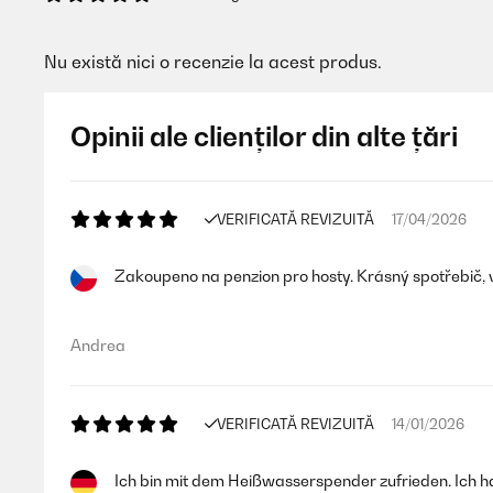
Nu există nici o recenzie la acest produs.
Opinii ale clienților din alte țări
VERIFICATĂ REVIZUITĂ
17/04/2026
Zakoupeno na penzion pro hosty. Krásný spotřebič, 
Andrea
VERIFICATĂ REVIZUITĂ
14/01/2026
Ich bin mit dem Heißwasserspender zufrieden. Ich ha