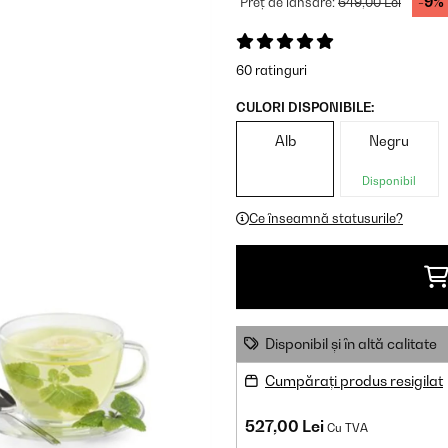
-9%
Preț de lansare:
649,00 Lei
60 ratinguri
CULORI DISPONIBILE:
Alb
Negru
Disponibil
Ce înseamnă statusurile?
Disponibil și în altă calitate
Cumpărați produs resigilat
527,00 Lei
Cu TVA