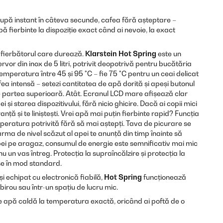
upă instant în câteva secunde, cafea fără așteptare –
pă fierbinte la dispoziție exact când ai nevoie, la exact
 fierbătorul care durează.
Klarstein Hot Spring
este un
rvor din inox de 5 litri, potrivit deopotrivă pentru bucătăria
temperatura între 45 și 95 °C – fie 75 °C pentru un ceai delicat
afea intensă – setezi cantitatea de apă dorită și apeși butonul
e partea superioară. Atât. Ecranul LCD mare afișează clar
 și starea dispozitivului, fără nicio ghicire. Dacă ai copii mici
anță și te liniștești. Vrei apă mai puțin fierbinte rapid? Funcția
peratura potrivită fără să mai aștepți. Tava de picurare se
larma de nivel scăzut al apei te anunță din timp înainte să
apei pe aragaz, consumul de energie este semnificativ mai mic
nu un vas întreg. Protecția la supraîncălzire și protecția la
se în mod standard.
și echipat cu electronică fiabilă,
Hot Spring
funcționează
birou sau într-un spațiu de lucru mic.
 apă caldă la temperatura exactă, oricând ai poftă de o