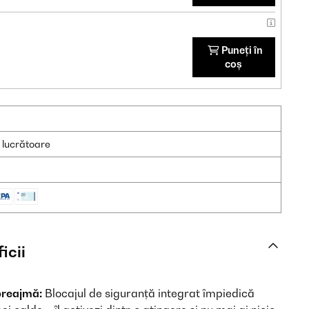
Puneți în
coș
e lucrătoare
icii
 preajmă:
Blocajul de siguranță integrat împiedică