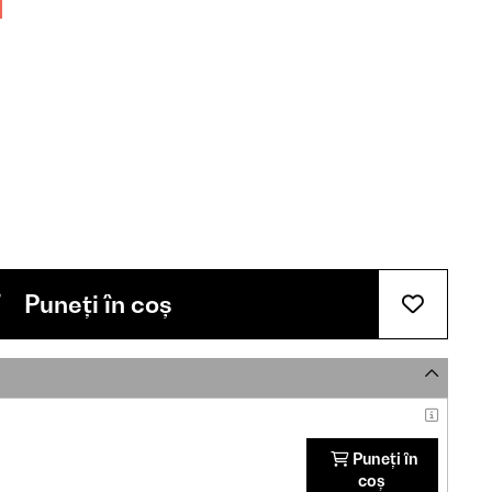
Puneți în coș
Puneți în
coș