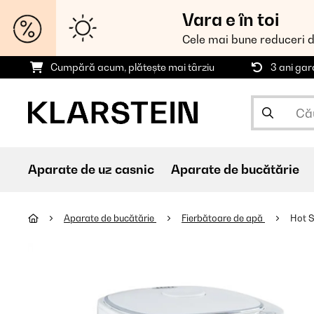
Vara e în toi
Cele mai bune reduceri 
Cumpără acum, plătește mai târziu
3 ani gar
Aparate de uz casnic
Aparate de bucătărie
Aparate de bucătărie
Fierbătoare de apă
Hot S