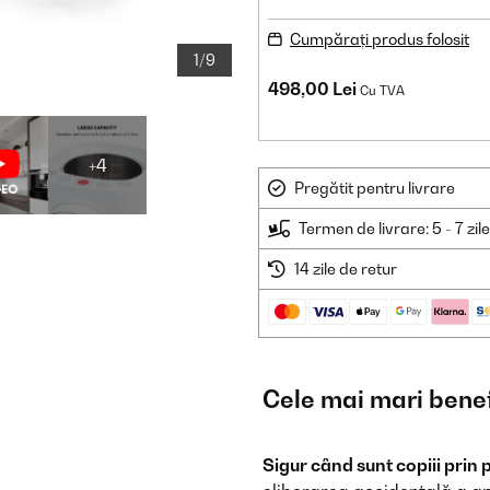
Cumpărați produs folosit
1/9
498,00 Lei
Cu TVA
+4
Pregătit pentru livrare
Termen de livrare: 5 - 7 zil
14 zile de retur
Cele mai mari benef
Sigur când sunt copiii prin