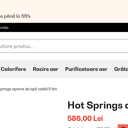
de până la 55%
anție
Calorifere
Racire aer
Purificatoare aer
Grăt
prings aparat de apă caldă 5 litri
Hot Springs a
586,00 Lei