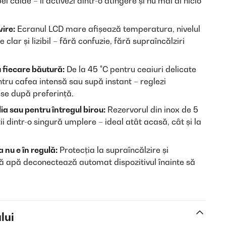
 calde – îl activezi dintr-o atingere și nu mai ai nicio
vire:
Ecranul LCD mare afișează temperatura, nivelul
 clar și lizibil – fără confuzie, fără supraîncălziri
fiecare băutură:
De la 45 °C pentru ceaiuri delicate
ntru cafea intensă sau supă instant – reglezi
se după preferință.
ia sau pentru întregul birou:
Rezervorul din inox de 5
ii dintr-o singură umplere – ideal atât acasă, cât și la
 nu e în regulă:
Protecția la supraîncălzire și
ră apă deconectează automat dispozitivul înainte să
lui