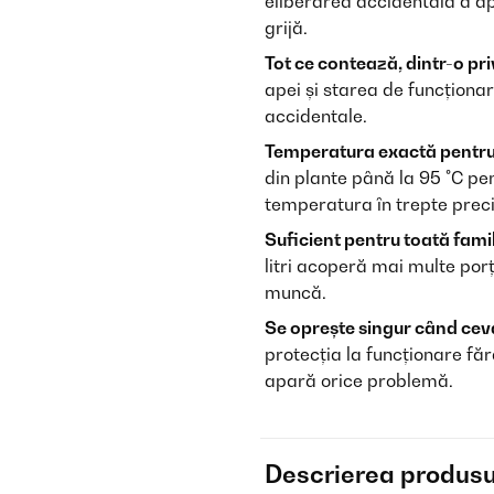
eliberarea accidentală a apei
grijă.
Tot ce contează, dintr-o pri
apei și starea de funcționare
accidentale.
Temperatura exactă pentru 
din plante până la 95 °C pe
temperatura în trepte preci
Suficient pentru toată famil
litri acoperă mai multe porț
muncă.
Se oprește singur când ceva
protecția la funcționare fă
apară orice problemă.
Descrierea produsu