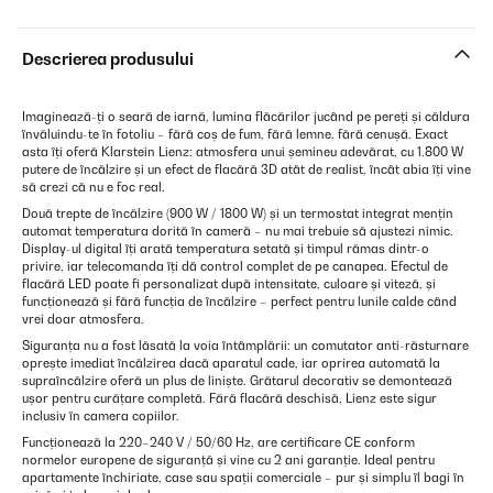
Descrierea produsului
Imaginează-ți o seară de iarnă, lumina flăcărilor jucând pe pereți și căldura
învăluindu-te în fotoliu – fără coș de fum, fără lemne, fără cenușă. Exact
asta îți oferă Klarstein Lienz: atmosfera unui șemineu adevărat, cu 1.800 W
putere de încălzire și un efect de flacără 3D atât de realist, încât abia îți vine
să crezi că nu e foc real.
Două trepte de încălzire (900 W / 1800 W) și un termostat integrat mențin
automat temperatura dorită în cameră – nu mai trebuie să ajustezi nimic.
Display-ul digital îți arată temperatura setată și timpul rămas dintr-o
privire, iar telecomanda îți dă control complet de pe canapea. Efectul de
flacără LED poate fi personalizat după intensitate, culoare și viteză, și
funcționează și fără funcția de încălzire – perfect pentru lunile calde când
vrei doar atmosfera.
Siguranța nu a fost lăsată la voia întâmplării: un comutator anti-răsturnare
oprește imediat încălzirea dacă aparatul cade, iar oprirea automată la
supraîncălzire oferă un plus de liniște. Grătarul decorativ se demontează
ușor pentru curățare completă. Fără flacără deschisă, Lienz este sigur
inclusiv în camera copiilor.
Funcționează la 220–240 V / 50/60 Hz, are certificare CE conform
normelor europene de siguranță și vine cu 2 ani garanție. Ideal pentru
apartamente închiriate, case sau spații comerciale – pur și simplu îl bagi în