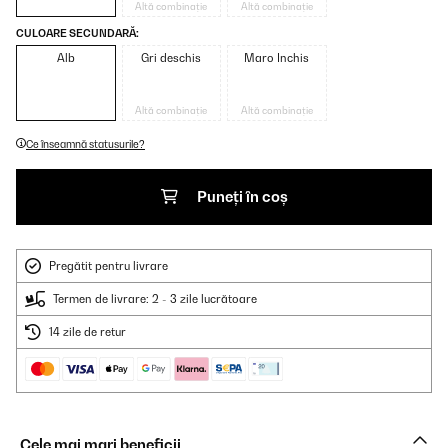
Altă combinație
Altă combinație
CULOARE SECUNDARĂ:
Alb
Gri deschis
Maro Inchis
Altă combinație
Altă combinație
Ce înseamnă statusurile?
Puneți în coș
Pregătit pentru livrare
Termen de livrare: 2 - 3 zile lucrătoare
14 zile de retur
Cele mai mari beneficii