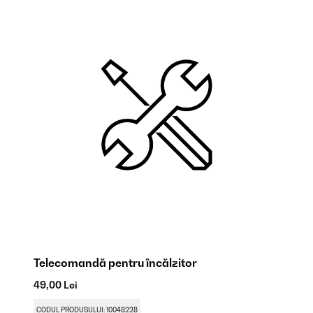
Telecomandă pentru încălzitor
Co
49,00 Lei
80
CODUL PRODUSULUI: 10048228
CO