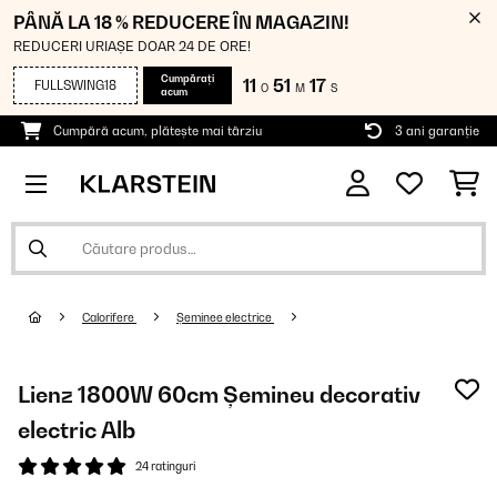
PÂNĂ LA 18 % REDUCERE ÎN MAGAZIN!
REDUCERI URIAȘE DOAR 24 DE ORE!
Cumpărați
11
51
16
FULLSWING18
O
M
S
acum
Cumpără acum, plătește mai târziu
3 ani garanție
Calorifere
Șeminee electrice
Lienz 1800W 60cm Șemineu decorativ
electric Alb
24 ratinguri