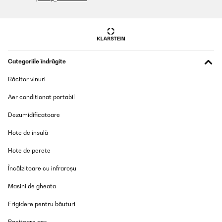
Traducere
VERIFICATĂ REVIZUITĂ
28/10/2025
Molto soddisfatta ma... chi mi aiuta a cercare il telecomando che
Categoriile îndrăgite
non trovo? Consiglio.
Utente Amazon
Răcitor vinuri
Traducere
Aer conditionat portabil
Dezumidificatoare
VERIFICATĂ REVIZUITĂ
13/10/2025
Hote de insulă
Jederzeit wieder
Hote de perete
Amazon-Benutzer
Încălzitoare cu infraroșu
Traducere
Masini de gheata
Frigidere pentru băuturi
VERIFICATĂ REVIZUITĂ
01/10/2025
Racitoare aer