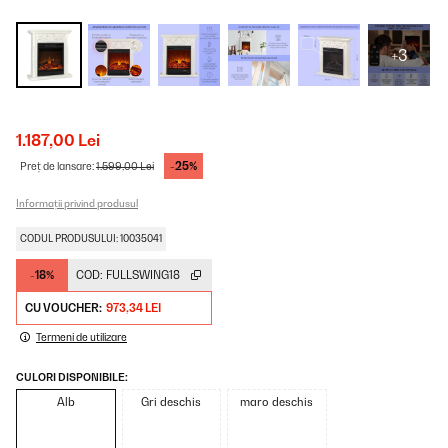
+3
1.187,00 Lei
-25%
Preț de lansare:
1.599,00 Lei
Informații privind produsul
CODUL PRODUSULUI: 10035041
-18%
COD:
FULLSWING18
CU VOUCHER:
973,34 LEI
Termeni de utilizare
CULORI DISPONIBILE:
Alb
Gri deschis
maro deschis