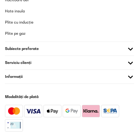
Sieht toll aus
Hote insula
Amazon-Benutzer
Plite cu inducție
Traducere
Plite pe gaz
VERIFICATĂ REVIZUITĂ
Subiecte preferate
19/08/2025
Serviciu clienți
Dopo svariati anni di utilizzo confermo l'efficacia e la bellezza del
prodotto!
Informații
Utente Amazon
Traducere
Modalități de plată
VERIFICATĂ REVIZUITĂ
05/01/2025
Toller Kamin für den der keinen echten haben kann. Das optische
ist super auch die vielen Funktionen und Einstellungen. Sehr gut
für die Überganszeit da es sehr schnell durch die Heiße Luft warm
im Zimmer wird.Noch ein Pluspunkt von mir ist, dass er trotz