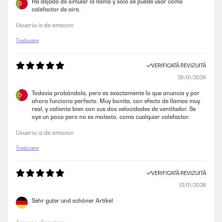
Ha dejado de simular la llama y sólo se puede usar como
calefactor de aire.
Usuario/a de amazon
Traducere
VERIFICATĂ REVIZUITĂ
29/01/2026
Todavía probándola, pero es exactamente lo que anuncia y por
ahora funciona perfecto. Muy bonita, con efecto de llamas muy
real, y calienta bien con sus dos velocidades de ventilador. Se
oye un poco pero no es molesto, como cualquier calefactor.
Usuario/a de amazon
Traducere
VERIFICATĂ REVIZUITĂ
13/01/2026
Sehr guter und schöner Artikel