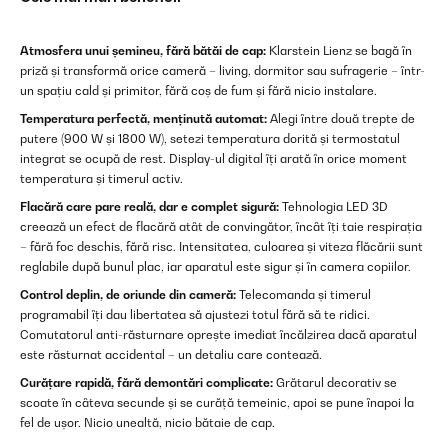
Atmosfera unui șemineu, fără bătăi de cap:
Klarstein Lienz se bagă în
priză și transformă orice cameră – living, dormitor sau sufragerie – într-
un spațiu cald și primitor, fără coș de fum și fără nicio instalare.
Temperatura perfectă, menținută automat:
Alegi între două trepte de
putere (900 W și 1800 W), setezi temperatura dorită și termostatul
integrat se ocupă de rest. Display-ul digital îți arată în orice moment
temperatura și timerul activ.
Flacără care pare reală, dar e complet sigură:
Tehnologia LED 3D
creează un efect de flacără atât de convingător, încât îți taie respirația
– fără foc deschis, fără risc. Intensitatea, culoarea și viteza flăcării sunt
reglabile după bunul plac, iar aparatul este sigur și în camera copiilor.
Control deplin, de oriunde din cameră:
Telecomanda și timerul
programabil îți dau libertatea să ajustezi totul fără să te ridici.
Comutatorul anti-răsturnare oprește imediat încălzirea dacă aparatul
este răsturnat accidental – un detaliu care contează.
Curățare rapidă, fără demontări complicate:
Grătarul decorativ se
scoate în câteva secunde și se curăță temeinic, apoi se pune înapoi la
fel de ușor. Nicio unealtă, nicio bătaie de cap.