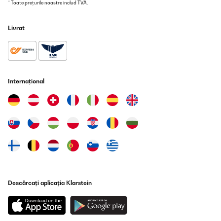
* Toate prețurile noastre includ TVA.
Stromspeisung sehr sparsam ist im Verbrauch.
Amazon-Benutzer
Livrat
Traducere
VERIFICATĂ REVIZUITĂ
22/10/2024
Internațional
Netjes afgeleverd en binnen de afgesproken tijd.
Amazon-gebruiker
Traducere
VERIFICATĂ REVIZUITĂ
13/10/2024
Der Kamin ist ein optischer Hingucker. Wir benutzen ihn
Descărcați aplicația Klarstein
hauptsächlich ohne die Heizfunktion. Was dort einwenig stört
sind die Brummgeräuche. Da frag ich mich, wenn ich nur das
Licht benutze, warum brummt der Kamin.Heizleistung ist gut.Wir
sind sehr zufrieden. Erfüllt genau das was er machen soll. Klare
Kaufempfehlung. Wie gesagt dient bei uns zur Deko.