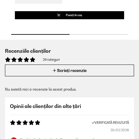
Puneți în coș
Recenziile clienților
24 ratinguri
Scrieți recenzie
Nu există nici o recenzie la acest produs.
Opinii ale clienților din alte țări
VERIFICATĂ REVIZUITĂ
20/02/2026