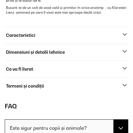
priză și te bucuri de el.
Bucură-te de un colț de casă cald și primitor în orice anotimp – cu Klarstein
Lienz, șemineul pe care îl visai este mai aproape decât crezi.
Caracteristici
Dimensiuni și detalii tehnice
Ce va fi livrat
Termeni și condiții
FAQ
Este sigur pentru copii și animale?