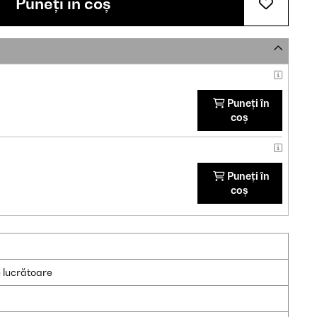
Puneți în coș
Puneți în
coș
Puneți în
coș
e lucrătoare