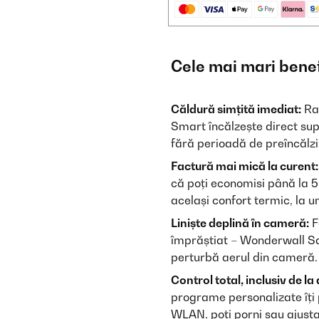
Cele mai mari benef
Căldură simțită imediat:
Rad
Smart încălzește direct sup
fără perioadă de preîncălzir
Factură mai mică la curent:
că poți economisi până la 5
același confort termic, la u
Liniște deplină în cameră:
F
împrăștiat – Wonderwall San
perturbă aerul din cameră. 
Control total, inclusiv de la
programe personalizate îți p
WLAN, poți porni sau ajusta