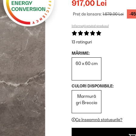
917,00 Lei
-4
Preț de lansare:
1.679,00 Lei
Informații privind produsul
13 ratinguri
MĂRIME:
60 x 60 cm
CULORI DISPONIBILE:
Marmură
gri Breccia
Ce înseamnă statusurile?