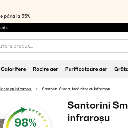
de până la 55%
anție
Calorifere
Racire aer
Purificatoare aer
Grăt
iante cu infrarosu
Santorini Smart, încălzitor cu infraroșu
Santorini Sma
infraroșu