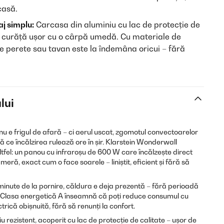
casă.
j simplu:
Carcasa din aluminiu cu lac de protecție de
 se curăță ușor cu o cârpă umedă. Cu materiale de
e perete sau tavan este la îndemâna oricui – fără
lui
nu e frigul de afară – ci aerul uscat, zgomotul convectoarelor
ă ce încălzirea rulează ore în șir. Klarstein Wonderwall
tfel: un panou cu infraroșu de 600 W care încălzește direct
eră, exact cum o face soarele – liniștit, eficient și fără să
 minute de la pornire, căldura e deja prezentă – fără perioadă
e. Clasa energetică A înseamnă că poți reduce consumul cu
rică obișnuită, fără să renunți la confort.
u rezistent, acoperit cu lac de protecție de calitate – ușor de