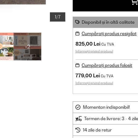
1/7
Disponibil și în altă calitate
Cumpărați produs resigilat
825,00 Lei
Cu TVA
+2
Informații privind produsul
Cumpărați produs folosit
779,00 Lei
Cu TVA
Informații privind produsul
Momentan indisponibil!
Termen de livrare: 3 - 4 zil
14 zile de retur