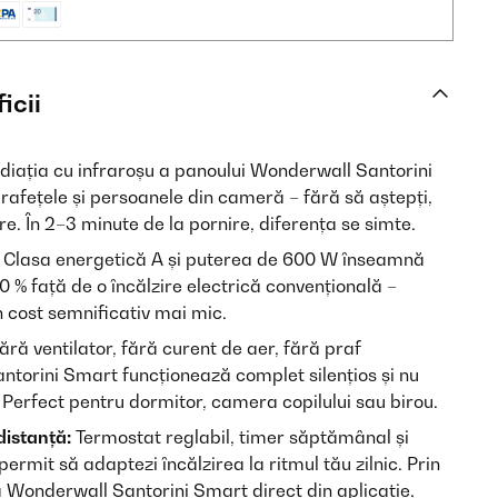
icii
iația cu infraroșu a panoului Wonderwall Santorini
rafețele și persoanele din cameră – fără să aștepți,
e. În 2–3 minute de la pornire, diferența se simte.
Clasa energetică A și puterea de 600 W înseamnă
0 % față de o încălzire electrică convențională –
n cost semnificativ mai mic.
ără ventilator, fără curent de aer, fără praf
torini Smart funcționează complet silențios și nu
Perfect pentru dormitor, camera copilului sau birou.
 distanță:
Termostat reglabil, timer săptămânal și
ermit să adaptezi încălzirea la ritmul tău zilnic. Prin
 Wonderwall Santorini Smart direct din aplicație,