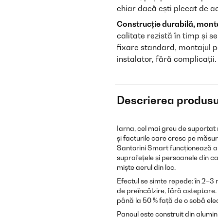
chiar dacă ești plecat de a
Construcție durabilă, monta
calitate rezistă în timp și
fixare standard, montajul p
instalator, fără complicații.
Descrierea produsu
Iarna, cel mai greu de suportat 
și facturile care cresc pe măsur
Santorini Smart funcționează al
suprafețele și persoanele din cam
miște aerul din loc.
Efectul se simte repede: în 2–3
de preîncălzire, fără așteptar
până la 50 % față de o sobă elect
Panoul este construit din alumini