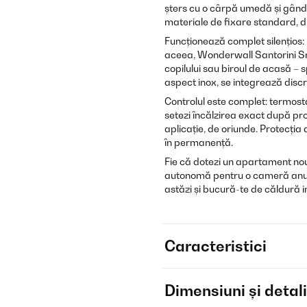
șters cu o cârpă umedă și gândi
materiale de fixare standard, di
Funcționează complet silențios: n
aceea, Wonderwall Santorini Sm
copilului sau biroul de acasă – s
aspect inox, se integrează disc
Controlul este complet: termost
setezi încălzirea exact după pr
aplicație, de oriunde. Protecția
în permanență.
Fie că dotezi un apartament nou,
autonomă pentru o cameră anu
astăzi și bucură-te de căldură i
Caracteristici
Dimensiuni și detali