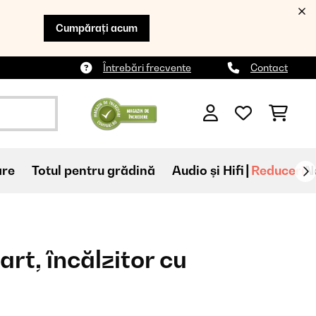
Cumpărați acum
Întrebări frecvente
Contact
are
Totul pentru grădină
Audio și Hifi
Reduceri
N
rt, încălzitor cu