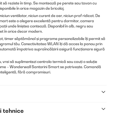
t să reziste în timp. Se montează pe perete sau tavan cu
sponibile în orice magazin de bricolaj.
iciun ventilator, niciun curent de aer, niciun praf ridicat. De
art este o alegere excelentă pentru dormitor, camera
pații unde liniștea contează. Disponibil în alb, negru sau
ret în orice decor modern.
at, timer săptămânal și programe personalizabile îți permit să
ogramul tău. Conectivitatea WLAN îți dă acces la panou prin
 automată împotriva supraîncălzirii asigură funcționare sigură
 vrei să suplimentezi centrala termică sau cauți o soluție
me – Wonderwall Santorini Smart se potrivește. Comandă
nteligentă, fără compromisuri.
i tehnice