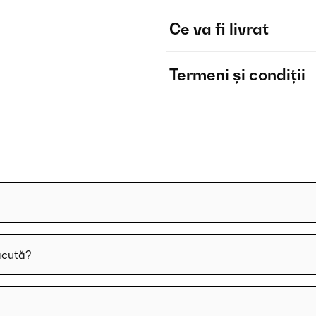
Ce va fi livrat
Termeni și condiții
ăcută?