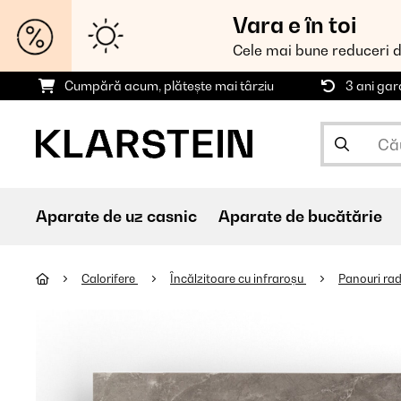
Vara e în toi
Cele mai bune reduceri 
Cumpără acum, plătește mai târziu
3 ani gar
Aparate de uz casnic
Aparate de bucătărie
Calorifere
Încălzitoare cu infraroșu
Panouri rad