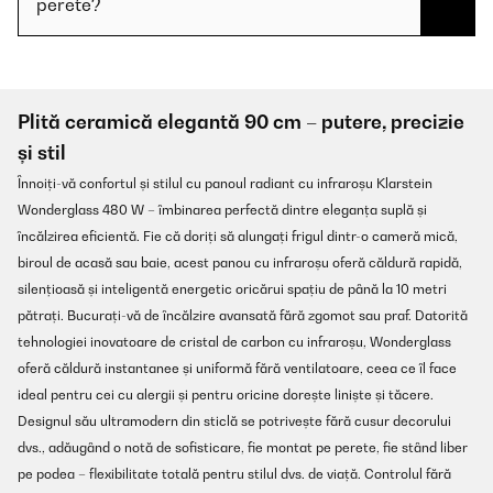
perete?
Plită ceramică elegantă 90 cm – putere, precizie
și stil
Înnoiți-vă confortul și stilul cu panoul radiant cu infraroșu Klarstein
Wonderglass 480 W – îmbinarea perfectă dintre eleganța suplă și
încălzirea eficientă. Fie că doriți să alungați frigul dintr-o cameră mică,
biroul de acasă sau baie, acest panou cu infraroșu oferă căldură rapidă,
silențioasă și inteligentă energetic oricărui spațiu de până la 10 metri
pătrați. Bucurați-vă de încălzire avansată fără zgomot sau praf. Datorită
tehnologiei inovatoare de cristal de carbon cu infraroșu, Wonderglass
oferă căldură instantanee și uniformă fără ventilatoare, ceea ce îl face
ideal pentru cei cu alergii și pentru oricine dorește liniște și tăcere.
Designul său ultramodern din sticlă se potrivește fără cusur decorului
dvs., adăugând o notă de sofisticare, fie montat pe perete, fie stând liber
pe podea – flexibilitate totală pentru stilul dvs. de viață. Controlul fără