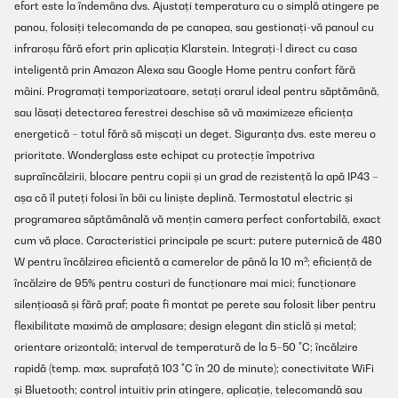
efort este la îndemâna dvs. Ajustați temperatura cu o simplă atingere pe
panou, folosiți telecomanda de pe canapea, sau gestionați-vă panoul cu
infraroșu fără efort prin aplicația Klarstein. Integrați-l direct cu casa
inteligentă prin Amazon Alexa sau Google Home pentru confort fără
mâini. Programați temporizatoare, setați orarul ideal pentru săptămână,
sau lăsați detectarea ferestrei deschise să vă maximizeze eficiența
energetică – totul fără să mișcați un deget. Siguranța dvs. este mereu o
prioritate. Wonderglass este echipat cu protecție împotriva
supraîncălzirii, blocare pentru copii și un grad de rezistență la apă IP43 –
așa că îl puteți folosi în băi cu liniște deplină. Termostatul electric și
programarea săptămânală vă mențin camera perfect confortabilă, exact
cum vă place. Caracteristici principale pe scurt: putere puternică de 480
W pentru încălzirea eficientă a camerelor de până la 10 m²; eficiență de
încălzire de 95% pentru costuri de funcționare mai mici; funcționare
silențioasă și fără praf; poate fi montat pe perete sau folosit liber pentru
flexibilitate maximă de amplasare; design elegant din sticlă și metal;
orientare orizontală; interval de temperatură de la 5–50 °C; încălzire
rapidă (temp. max. suprafață 103 °C în 20 de minute); conectivitate WiFi
și Bluetooth; control intuitiv prin atingere, aplicație, telecomandă sau