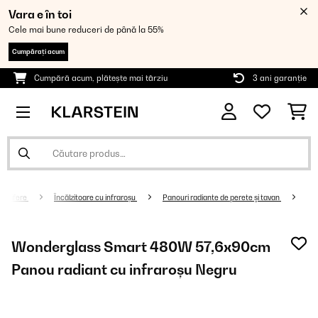
Vara e în toi
Cele mai bune reduceri de până la 55%
Cumpărați acum
Cumpără acum, plătește mai târziu
3 ani garanție
alorifere
Încălzitoare cu infraroșu
Panouri radiante de perete şi tavan
Wonderglass Smart 480W 57,6x90cm
Panou radiant cu infraroșu Negru