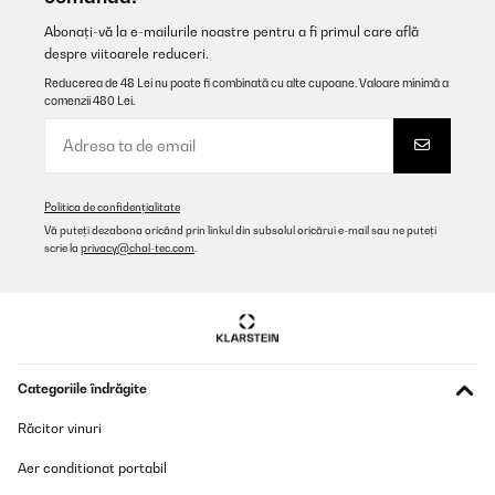
Abonați-vă la e-mailurile noastre pentru a fi primul care află
despre viitoarele reduceri.
Reducerea de 48 Lei nu poate fi combinată cu alte cupoane. Valoare minimă a
comenzii 480 Lei.
Politica de confidențialitate
Vă puteți dezabona oricând prin linkul din subsolul oricărui e-mail sau ne puteți
scrie la
privacy@chal-tec.com
.
Categoriile îndrăgite
Răcitor vinuri
Aer conditionat portabil