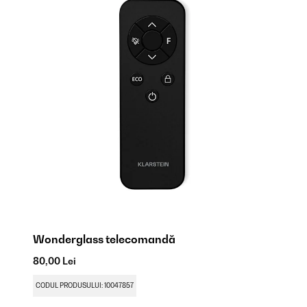
Wonderglass telecomandă
Pi
80,00 Lei
36
CODUL PRODUSULUI: 10047857
CO