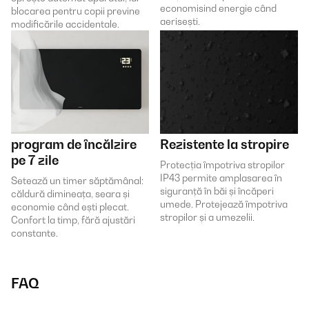
economisind energie când
blocarea pentru copii previne
aerisești.
modificările accidentale.
program de încălzire
Rezistente la stropire
pe 7 zile
Protecția împotriva stropilor
IP43 permite amplasarea în
Setează un timer săptămânal:
siguranță în băi și încăperi
căldură dimineața, seara și
umede. Protejează împotriva
economie când ești plecat.
stropilor și a umezelii.
Confort la timp, fără ajustări
constante.
FAQ