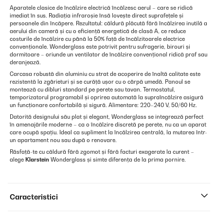
Aparatele clasice de încălzire electrică încălzesc aerul – care se ridică
imediat în sus. Radiația infraroșie însă lovește direct suprafețele și
persoanele din încăpere. Rezultatul: căldură plăcută fără încălzirea inutilă a
aerului din cameră și cu o eficiență energetică de clasă A, ce reduce
costurile de încălzire cu până la 50% față de încălzitoarele electrice
convenționale. Wonderglass este potrivit pentru sufragerie, birouri și
dormitoare – oriunde un ventilator de încălzire convențional ridică praf sau
deranjează.
Carcasa robustă din aluminiu cu strat de acoperire de înaltă calitate este
rezistentă la zgârieturi și se curăță ușor cu o cârpă umedă. Panoul se
montează cu dibluri standard pe perete sau tavan. Termostatul,
temporizatorul programabil și oprirea automată la supraîncălzire asigură
un funcționare confortabilă și sigură. Alimentare: 220–240 V, 50/60 Hz.
Datorită designului său plat și elegant, Wonderglass se integrează perfect
în amenajările moderne – ca o încălzire discretă pe perete, nu ca un aparat
care ocupă spațiu. Ideal ca supliment la încălzirea centrală, la mutarea într-
un apartament nou sau după o renovare.
Răsfață-te cu căldură fără zgomot și fără facturi exagerate la curent –
alege
Klarstein
Wonderglass și simte diferența de la prima pornire.
Caracteristici