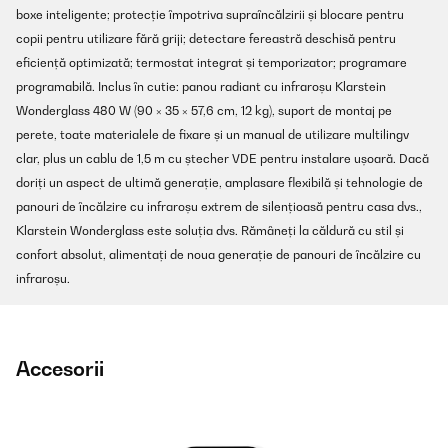
boxe inteligente; protecție împotriva supraîncălzirii și blocare pentru
copii pentru utilizare fără griji; detectare fereastră deschisă pentru
eficiență optimizată; termostat integrat și temporizator; programare
programabilă. Inclus în cutie: panou radiant cu infraroșu Klarstein
Wonderglass 480 W (90 × 35 × 57,6 cm, 12 kg), suport de montaj pe
perete, toate materialele de fixare și un manual de utilizare multilingv
clar, plus un cablu de 1,5 m cu ștecher VDE pentru instalare ușoară. Dacă
doriți un aspect de ultimă generație, amplasare flexibilă și tehnologie de
panouri de încălzire cu infraroșu extrem de silențioasă pentru casa dvs.,
Klarstein Wonderglass este soluția dvs. Rămâneți la căldură cu stil și
confort absolut, alimentați de noua generație de panouri de încălzire cu
infraroșu.
Accesorii