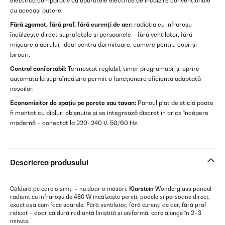
electrică comparativ cu aparatele electrice de încălzire convenționale
cu aceeași putere.
Fără zgomot, fără praf, fără curenți de aer:
radiația cu infraroșu
încălzește direct suprafețele și persoanele – fără ventilator, fără
mișcare a aerului, ideal pentru dormitoare, camere pentru copii și
birouri.
Control confortabil:
Termostat reglabil, timer programabil și oprire
automată la supraîncălzire permit o funcționare eficientă adaptată
nevoilor.
Economisitor de spațiu pe perete sau tavan:
Panoul plat de sticlă poate
fi montat cu dibluri obișnuite și se integrează discret în orice încăpere
modernă – conectat la 220–240 V, 50/60 Hz.
Descrierea produsului
Căldură pe care o simți – nu doar o măsori:
Klarstein
Wonderglass panoul
radiant cu infraroșu de 480 W încălzește pereți, podele și persoane direct,
exact așa cum face soarele. Fără ventilator, fără curenți de aer, fără praf
ridicat – doar căldură radiantă liniștită și uniformă, care ajunge în 2–3
minute.