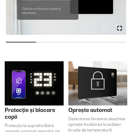
Căldură cu infraroșu rapidă și
silențioasă
Protecție și blocare
Oprește automat
copii
Detectarea ferestrei deschise
oprește încălzirea la scăderi
Protecția la supraîncălzire
bruște de temperatură,
oprește automat aparatul, iar