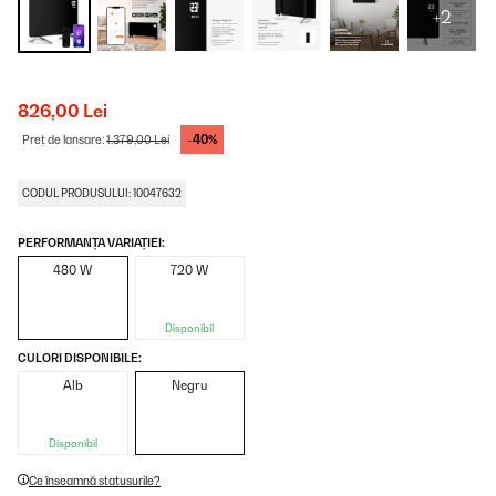
+2
826,00 Lei
-40%
Preț de lansare:
1.379,00 Lei
CODUL PRODUSULUI: 10047632
PERFORMANȚA VARIAȚIEI:
480 W
720 W
Disponibil
CULORI DISPONIBILE:
Alb
Negru
Disponibil
Ce înseamnă statusurile?