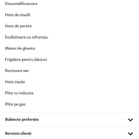
Dezumidificatoare
Hote de insulă
Hote de perete
Încălzitoare cu infraroșu
Masini de gheata
Frigidere pentru băuturi
Racitoare aer
Hote insula
Plite cu inducție
Plite pe gaz
Subiecte preferate
Serviciu clienți