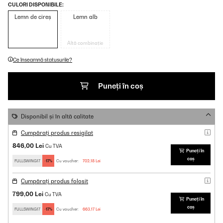
CULORI DISPONIBILE:
Lemn de cireș
Lemn alb
Altă combinație
Ce înseamnă statusurile?
Puneți în coș
Disponibil și în altă calitate
Cumpărați produs resigilat
846,00 Lei
Cu TVA
Puneți în
coș
FULLSWING17
-17%
Cu voucher:
702,18 Lei
Cumpărați produs folosit
799,00 Lei
Cu TVA
Puneți în
coș
FULLSWING17
-17%
Cu voucher:
663,17 Lei