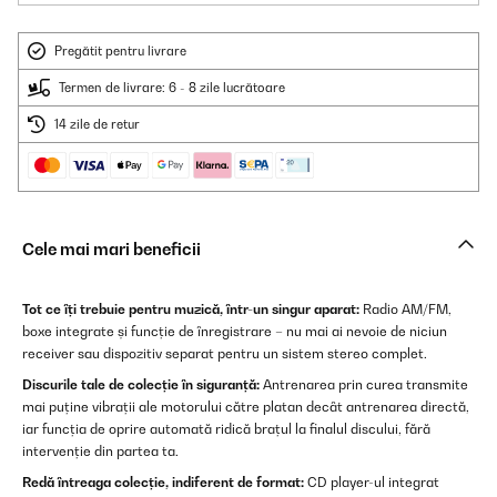
Pregătit pentru livrare
Termen de livrare: 6 - 8 zile lucrătoare
14 zile de retur
Cele mai mari beneficii
Tot ce îți trebuie pentru muzică, într-un singur aparat:
Radio AM/FM,
boxe integrate și funcție de înregistrare – nu mai ai nevoie de niciun
receiver sau dispozitiv separat pentru un sistem stereo complet.
Discurile tale de colecție în siguranță:
Antrenarea prin curea transmite
mai puține vibrații ale motorului către platan decât antrenarea directă,
iar funcția de oprire automată ridică brațul la finalul discului, fără
intervenție din partea ta.
Redă întreaga colecție, indiferent de format:
CD player-ul integrat