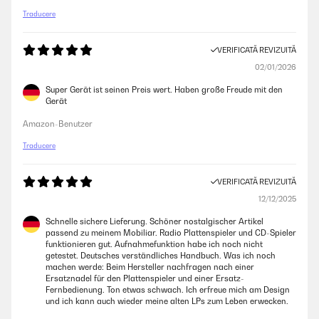
Traducere
VERIFICATĂ REVIZUITĂ
02/01/2026
Super Gerät ist seinen Preis wert. Haben große Freude mit den
Gerät
Amazon-Benutzer
Traducere
VERIFICATĂ REVIZUITĂ
12/12/2025
Schnelle sichere Lieferung. Schöner nostalgischer Artikel
passend zu meinem Mobiliar. Radio Plattenspieler und CD-Spieler
funktionieren gut. Aufnahmefunktion habe ich noch nicht
getestet. Deutsches verständliches Handbuch. Was ich noch
machen werde: Beim Hersteller nachfragen nach einer
Ersatznadel für den Plattenspieler und einer Ersatz-
Fernbedienung. Ton etwas schwach. Ich erfreue mich am Design
und ich kann auch wieder meine alten LPs zum Leben erwecken.