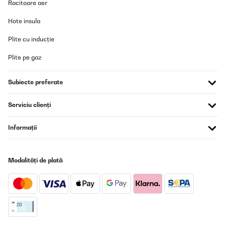
Racitoare aer
J’ai commandé ce produit pour l’offrir à Noël en format
Hote insula
"reconditionné" et je ne suis pas déçue. Il fonctionne à merveille !
Je vous le recommande.
Plite cu inducție
Utilisateur d'Amazon
Plite pe gaz
Traducere
Subiecte preferate
VERIFICATĂ REVIZUITĂ
07/02/2025
Serviciu clienți
Für den Preis ein gutes Teil. Tut was es soll
Informații
Amazon-Benutzer
Traducere
Modalități de plată
VERIFICATĂ REVIZUITĂ
23/01/2025
correspond exactement à ce que je recherchais