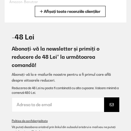
Amazon-Benutzer
Afișați toate recenziile clienților
Traducere
VERIFICATĂ REVIZUITĂ
08/12/2025
-48 Lei
Sehr schönes retro Musikteil bestehend aus Radio, CD Player,
Kassettenrecorder uns Schallplattenspieler. Die Lautsprecher
Abonați-vă la newsletter și primiți o
sind für hohen Musikgenus etwas zu schwach.
reducere de 48 Lei* la următoarea
Amazon-Benutzer
comandă!
Traducere
Abonați-vă la e-mailurile noastre pentru a fi primul care află
despre viitoarele reduceri.
VERIFICATĂ REVIZUITĂ
Reducerea de 48 Lei nu poate fi combinată cu alte cupoane. Valoare minimă a
04/12/2025
comenzii 480 Lei.
Super Gerät
Amazon-Benutzer
Politica de confidențialitate
Traducere
Vă puteți dezabona oricând prin linkul din subsolul oricărui e-mail sau ne puteți