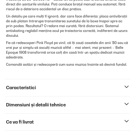
direct din șanțurile vinilului. Poți conduce brațul manual sau automat, fără
riscul de a deteriora accidental un disc prețios.
Un detaliu pe care mulți îl ignoră, dar care face diferența: placa antivibrații
de sub platan întrerupe transmiterea sunetului de la boxe înapoi spre ac
prin podea. Rezultatul? O redare mai curată, fără distorsiuni. Sistemul
antiskating reglabil menține acul pe traiectoria corectă, indiferent de uzura
discului.
Fie că redescoperi Pink Floyd pe vinil, că îți cauți casetele din anii '80 sau că
vrei pur și simplu să asculți muzică altfel – mai atent, mai prezent – Belle
Epoque 1908 transformă orice colț din casă într-un spațiu dedicat muzicii
adevărate.
Comandă astăzi și redescoperă cum suna muzica înainte să devină fundal.
Caracteristici
Dimensiuni și detalii tehnice
Ce va fi livrat