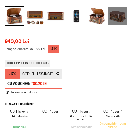
+1
940,00 Lei
-31%
Preț de lansare:
1.379,00 Lei
CODUL PRODUSULUI: 10008633
-17%
COD:
FULLSWING17
CU VOUCHER:
780,20 LEI
Termeni de utilizare
TEMA SCHIMBĂRII:
CD-Player /
CD-Player
CD-Player /
CD-Player /
DAB-Radio
Bluetooth / DAB
Bluetooth
Radio
Disponibil din nou în
Disponibil
Altă combinație
curând