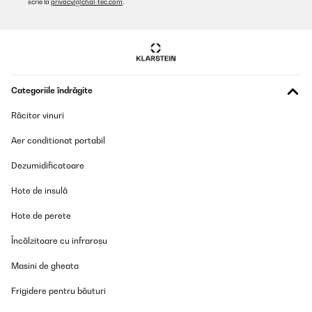
scrie la
privacy@chal-tec.com
.
VERIFICATĂ REVIZUITĂ
02/12/2025
Gutes Gerät, welches zum einen an alte Zeiten erinnert, auf der
anderen Seite aber derart gut ausgestattet ist, das man CDs
hören kann, Schallplatten oder Kassetten und USB Sticks
einstecken kann. Außerdem kann man Radio hören
Categoriile îndrăgite
Amazon-Benutzer
Răcitor vinuri
Traducere
Aer conditionat portabil
Dezumidificatoare
VERIFICATĂ REVIZUITĂ
24/07/2025
Hote de insulă
Superschön
Hote de perete
Amazon-Benutzer
Încălzitoare cu infraroșu
Traducere
Masini de gheata
Frigidere pentru băuturi
VERIFICATĂ REVIZUITĂ
09/02/2025