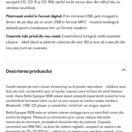
acceptă CD, CD-R și CD-RW, astfel încât niciun disc din raftul tău nu
rămâne neutilizat.
Păstrează vinilul în format digital:
Prin intrarea USB, poți înregistra
direct de pe disc pe un stick USB în format MP3 – muzică analogică
salvată pentru totdeauna într-un format modern.
Casetele tale prind din nou viață:
Casetofonul integrat redă casetele
clasice – ideal dacă ai păstrat colecția din anii '80 și vrei să o asculți din
nou așa cum se cuvenea.
Descrierea produsului
Există sunete pe care niciun streaming nu le poate reproduce – căldura unui
disc de vinil, scrâșnetul ușor al acului, muzica care te face să simți fiecare
notă. Auna Belle Epoque 1908 aduce exact această experiență acasă la tine,
combinând farmecul retro cu tot ce are nevoie un centru audio modern:
Bluetooth, USB, CD player și casetofon, totul într-un singur aparat.
Belle Epoque 1908 este un sistem stereo vintage care nu sacrifică nimic din
confortul digital. Platanul cu antrenare prin curea reduce vibrațiile
motorului la minimum, protejând discurile tale de colecție. Capsula
ceramică sau MM/MC, cu braț de redare reglabil, acoperă un spectru de
frecvențe de 20–20.000 Hz – adică tot ce poate auzi urechea umană, scos