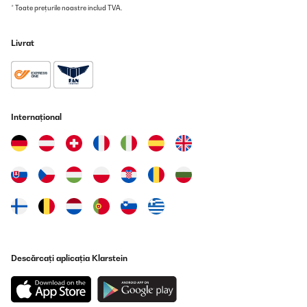
Utilisateur d'Amazon
* Toate prețurile noastre includ TVA.
Traducere
Livrat
VERIFICATĂ REVIZUITĂ
19/01/2025
Molto bello, peccato solo per il suono del vinile che non è
ottimale
Internațional
Utente Amazon
Traducere
VERIFICATĂ REVIZUITĂ
11/01/2025
Pour le moment je suis très satisfaite de la qualité ce cette platine!
pratique d’avoir tous les supports sur un même appareil alors je
m’en sers tous les jours..elle est jolie ce qui est un vrai plus!
Descărcați aplicația Klarstein
Utilisateur d'Amazon
Traducere