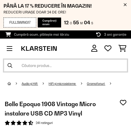
PÂNĂ LA 17 % REDUCERE ÎN MAGAZIN!
REDUCERI URIAȘE DOAR 24 DE ORE!
Cumpărați
12
55
04
FULLSWING17
O
M
S
acum
Cumpără acum, plătește mai târziu
3 ani garanție
Audio și Hifi
HiFi și microsisteme
Gramofonuri
Belle Epoque 1908 Vintage Micro
instalare USB CD MP3 Vinyl
241 ratinguri