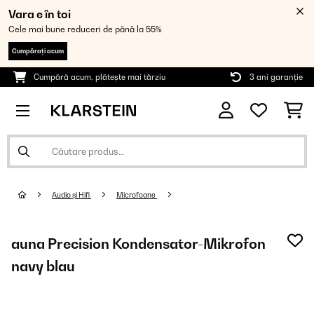
Vara e în toi
Cele mai bune reduceri de până la 55%
Cumpărați acum
Cumpără acum, plătește mai târziu
3 ani garanție
Audio și Hifi
Microfoane
auna Precision Kondensator-Mikrofon
navy blau