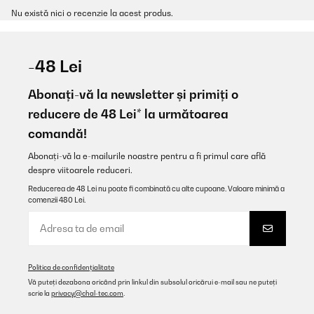
Nu există nici o recenzie la acest produs.
-48 Lei
Abonați-vă la newsletter și primiți o
reducere de 48 Lei* la următoarea
comandă!
Abonați-vă la e-mailurile noastre pentru a fi primul care află
despre viitoarele reduceri.
Reducerea de 48 Lei nu poate fi combinată cu alte cupoane. Valoare minimă a
comenzii 480 Lei.
Politica de confidențialitate
Vă puteți dezabona oricând prin linkul din subsolul oricărui e-mail sau ne puteți
scrie la
privacy@chal-tec.com
.