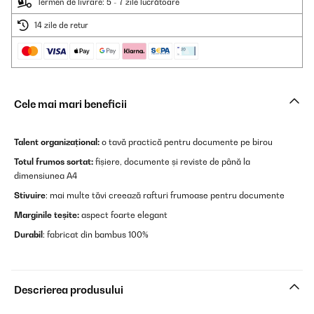
Termen de livrare: 5 - 7 zile lucrătoare
14 zile de retur
Cele mai mari beneficii
Talent organizațional:
o tavă practică pentru documente pe birou
Totul frumos sortat:
fișiere, documente și reviste de până la
dimensiunea A4
Stivuire
: mai multe tăvi creează rafturi frumoase pentru documente
Marginile teșite:
aspect foarte elegant
Durabil
: fabricat din bambus 100%
Descrierea produsului