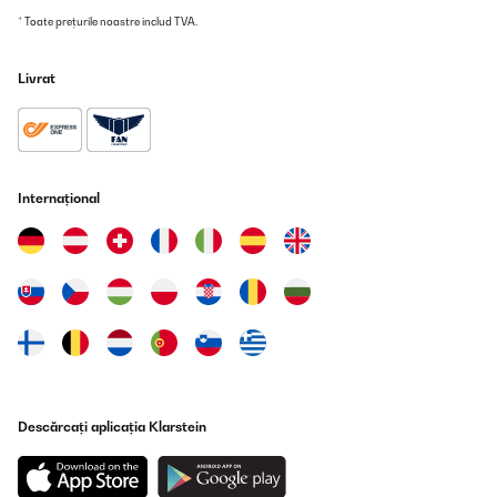
* Toate prețurile noastre includ TVA.
13/05/2022
Eine Welt ohne Kunststoff ist zwar noch weit entfernt, aber man
kann selbst dazu beitragen. Denn nachhaltig nachwachsende
Livrat
Rohstoffe, wie hier Bambus, erfüllen oftmals den gleichen Zweck,
belasten bei der Entsorgung nicht die Umwelt und schonen somit
das Klima. Bislang stapelten sich bei mir mal wieder einige
Unterlagen die in meinem anderen Kunststoff-Ablagekorb von
“Sigel“ keinen Platz mehr hatten, und die nicht oder noch nicht in
einem Ordner abgeheftet werden sollten. Es gibt immer gute
Internațional
Gründe, warum bestimmte Sachen griffbereit sein sollen. Im
Zweifelsfall, weil man auch einfach keine Lust hat, diese
abzulegen… ;-) Ein gutes Eigengewicht, aber nicht wirklich schwer,
griffig, ausreichend gut verarbeitet und gut aussehend: das sind
wesentliche Eigenschaften dieser robust wirkenden Bambus-
Ablage, die wohl auf vielen Schreibtischen optisch eine gute Figur
macht. Die Ablage ist stapelbar aber auch nicht ganz rutschfest
(abhängig vom Korbinhalt). Entscheidet man sich für dieses
Modell von „bambuswald“, kann man weiter nachrüsten und hat
dann aber tendenziell auch mehr Ablage, die auch irgendwann
ebenfalls abgearbeitet werden will und soll - alles eine Frage der
Planung und Notwendigkeit. Im Bambus-Ablagekorb sieht alles
wieder viel geordneter aus, der Schreibtisch wirkt entrümpelt. Um
Descărcați aplicația Klarstein
den Überblick im Stapel zu behalten, eignen sich natürlich
Klebezettel (Post-it & Co.), denn privat möchte ich keine
Wiedervorlagemappe haben ! Für DIN A4 und schmaler gut
geeignet, stapeln und weg… da Bambus kein kostbares (Edel)holz