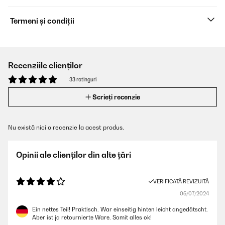
Termeni și condiții
Recenziile clienților
33 ratinguri
Scrieți recenzie
Nu există nici o recenzie la acest produs.
Opinii ale clienților din alte țări
VERIFICATĂ REVIZUITĂ
05/07/2024
Ein nettes Teil! Praktisch. War einseitig hinten leicht angedätscht.
Aber ist ja retournierte Ware. Somit alles ok!