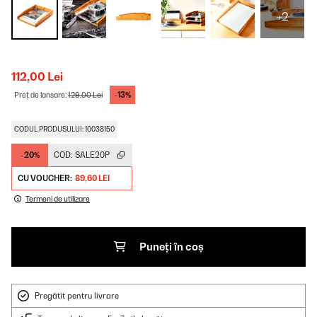
+2
112,00 Lei
-13%
Preț de lansare:
129,00 Lei
CODUL PRODUSULUI: 10038150
-20%
COD:
SALE20P
CU VOUCHER:
89,60 LEI
Termeni de utilizare
Puneți în coș
Pregătit pentru livrare