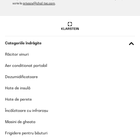
als vergleichbare Produkte aus Plastik, ist aber auch wesentlich
scrie la
privacy@chal-tec.com
.
schöner anzusehen. Gerade wenn die alte Ablage sowieso
ausgedient hat ist diese hier ein toller Ersatz.
Amazon-Benutzer
Traducere
Categoriile îndrăgite
VERIFICATĂ REVIZUITĂ
15/05/2022
Răcitor vinuri
und sauber verarbeitete Bambusablage für Blätter in der Größe
Aer conditionat portabil
DIN A 4. Man kann sie auf Grund der Materialdicke auch stapeln,
eine Führung dazu gibt es aber nicht, muss man also aufpassen
Dezumidificatoare
das nichts verrutscht. Sieht gut aus und ist sicher
umweltfreundlicher als die sonst üblichen Plastikteile.
Hote de insulă
Amazon-Benutzer
Hote de perete
Traducere
Încălzitoare cu infraroșu
VERIFICATĂ REVIZUITĂ
Masini de gheata
15/05/2022
Frigidere pentru băuturi
Die Ablage aus Bambus ist ordentlich gearbeitet und fasst einige