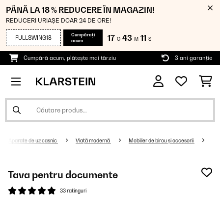
PÂNĂ LA 18 % REDUCERE ÎN MAGAZIN!
REDUCERI URIAȘE DOAR 24 DE ORE!
Cumpărați
17
43
10
FULLSWING18
O
M
S
acum
Cumpără acum, plătește mai târziu
3 ani garanție
Aparate de uz casnic
Viață modernă
Mobilier de birou și accesorii
Tava pentru documente
33 ratinguri