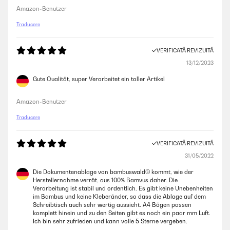
Amazon-Benutzer
Traducere
VERIFICATĂ REVIZUITĂ
13/12/2023
Gute Qualität, super Verarbeitet ein toller Artikel
Amazon-Benutzer
Traducere
VERIFICATĂ REVIZUITĂ
31/05/2022
Die Dokumentenablage von bambuswald© kommt, wie der
Herstellernahme verrät, aus 100% Bamvus daher. Die
Verarbeitung ist stabil und ordentlich. Es gibt keine Unebenheiten
im Bambus und keine Kleberänder, so dass die Ablage auf dem
Schreibtisch auch sehr wertig aussieht. A4 Bögen passen
komplett hinein und zu den Seiten gibt es noch ein paar mm Luft.
Ich bin sehr zufrieden und kann volle 5 Sterne vergeben.