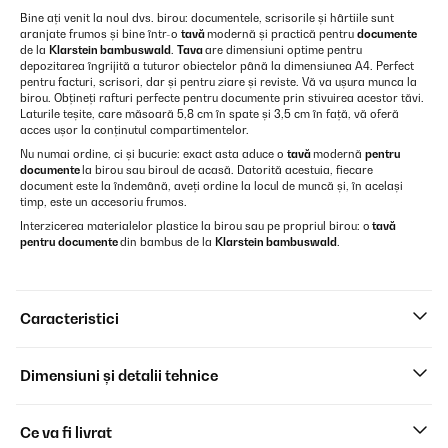
Bine ați venit la noul dvs. birou: documentele, scrisorile și hârtiile sunt
aranjate frumos și bine într-o
tavă
modernă și practică pentru
documente
de la
Klarstein bambuswald
.
Tava
are dimensiuni optime pentru
depozitarea îngrijită a tuturor obiectelor până la dimensiunea A4. Perfect
pentru facturi, scrisori, dar și pentru ziare și reviste. Vă va ușura munca la
birou. Obțineți rafturi perfecte pentru documente prin stivuirea acestor tăvi.
Laturile teșite, care măsoară 5,8 cm în spate și 3,5 cm în față, vă oferă
acces ușor la conținutul compartimentelor.
Nu numai ordine, ci și bucurie: exact asta aduce o
tavă
modernă
pentru
documente
la birou sau biroul de acasă. Datorită acestuia, fiecare
document este la îndemână, aveți ordine la locul de muncă și, în același
timp, este un accesoriu frumos.
Interzicerea materialelor plastice la birou sau pe propriul birou: o
tavă
pentru documente
din bambus de la
Klarstein bambuswald
.
Caracteristici
Dimensiuni și detalii tehnice
Ce va fi livrat