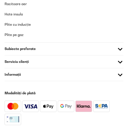
A4 Seiten. Ich nutze es als Postablage und da kommen auch mal
Racitoare aer
Zeitschriften rein. Passt alles super und sieht schön aus. Ich mag
wie sich Bambus anfühlt und riecht. Das Holz fühlt sich auch gut
Hote insula
an. Keine Stellen, wo ich mich verletzten könnte. Alles in allem
eine schöne Ablage für aktuell 20,99 Euro.
Plite cu inducție
Amazon-Benutzer
Plite pe gaz
Traducere
Subiecte preferate
VERIFICATĂ REVIZUITĂ
14/05/2022
Serviciu clienți
Die Dokumentenablage ist von den Proportionen irgendwie
komisch. Die Wände sind deutlich dicker als der Boden, muss
Informații
einem gefallen dieser Anblick. Und darauf kommt es bei so einer
Box ja an, denn der Stauraum ist nicht unbedingt das
Kaufargument für solch eine Ablage. Ansonsten ist die Box okay,
sauber verarbeitet und die Bambusoberfläche kommt gut zur
Modalități de plată
Geltung.
Amazon-Benutzer
Traducere
VERIFICATĂ REVIZUITĂ