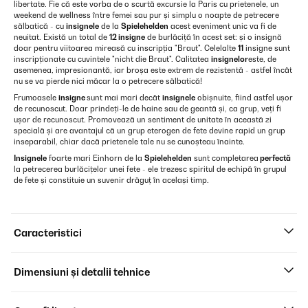
libertate. Fie că este vorba de o scurtă excursie la Paris cu prietenele, un
weekend de wellness între femei sau pur și simplu o noapte de petrecere
sălbatică - cu
insignele
de la
Spielehelden
acest eveniment unic va fi de
neuitat. Există un total de
12 insigne
de burlăciță în acest set: și o insignă
doar pentru viitoarea mireasă cu inscripția "Braut". Celelalte
11
insigne sunt
inscripționate cu cuvintele "nicht die Braut". Calitatea
insignelor
este, de
asemenea, impresionantă, iar broșa este extrem de rezistentă - astfel încât
nu se va pierde nici măcar la o petrecere sălbatică!
Frumoasele
insigne
sunt mai mari decât
insignele
obișnuite, fiind astfel ușor
de recunoscut. Doar prindeți-le de haine sau de geantă și, ca grup, veți fi
ușor de recunoscut. Promovează un sentiment de unitate în această zi
specială și are avantajul că un grup eterogen de fete devine rapid un grup
inseparabil, chiar dacă prietenele tale nu se cunoșteau înainte.
Insignele
foarte mari Einhorn de la
Spielehelden
sunt completarea
perfectă
la petrecerea burlăcițelor unei fete - ele trezesc spiritul de echipă în grupul
de fete și constituie un suvenir drăguț în același timp.
Caracteristici
Dimensiuni și detalii tehnice