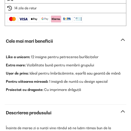
14 zile de retur
Cele mai mari beneficii
Like a unicorn:
12 insigne pentru petrecerea burlăcițelor
Extra mare:
Vizibilitate bună pentru membrii grupului
Ușor de prins:
Ideal pentru îmbrăcăminte, eșarfă sau geantă de mână
Pentru viitoarea mireasă:
1 insignă de nuntă cu design special
Proiectat cu dragoste:
Cu imprimare drăguță
Descrierea produsului
Înainte de marea zi a nunții vine rândul să ne luăm rămas bun de la