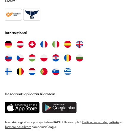
Livrat
VERIFICATĂ REVIZUITĂ
10/05/2019
Die Buttons sehen sehr schön und hochwertig aus (alle kamen im
intakten Zustand an). Preislich absolut unschlagbar. Und der
Internațional
Kundenservice ist schnell sowie sehr zuvorkommend. Weiter so!
Amazon-Benutzer
Traducere
VERIFICATĂ REVIZUITĂ
19/03/2019
ich bin sehr zufrieden.
Descărcați aplicația Klarstein
Amazon-Benutzer
Traducere
VERIFICATĂ REVIZUITĂ
Această pagină este protejată de reCAPTCHA și se aplică
Politica de confidențialitate
și
Termenii de utilizare
companiei Google.
26/10/2018