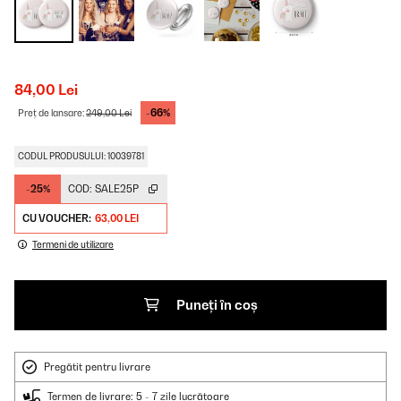
84,00 Lei
-66%
Preț de lansare:
249,00 Lei
CODUL PRODUSULUI: 10039781
-25%
COD:
SALE25P
CU VOUCHER:
63,00 LEI
Termeni de utilizare
Puneți în coș
Pregătit pentru livrare
Termen de livrare: 5 - 7 zile lucrătoare