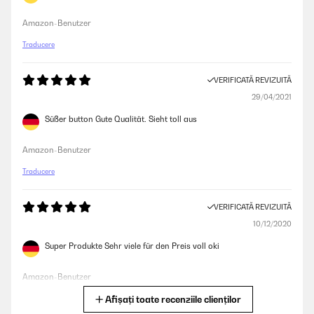
Amazon-Benutzer
Traducere
VERIFICATĂ REVIZUITĂ
29/04/2021
Süßer button Gute Qualität. Sieht toll aus
Amazon-Benutzer
Traducere
VERIFICATĂ REVIZUITĂ
10/12/2020
Super Produkte Sehr viele für den Preis voll oki
Amazon-Benutzer
Afișați toate recenziile clienților
Traducere