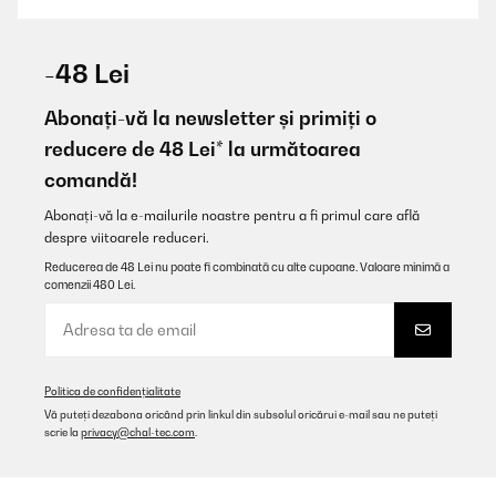
VERIFICATĂ REVIZUITĂ
10/12/2020
-48 Lei
Super ProdukteSehr viele für den Preis voll oki
Abonați-vă la newsletter și primiți o
Amazon-Benutzer
reducere de 48 Lei* la următoarea
comandă!
Traducere
Abonați-vă la e-mailurile noastre pentru a fi primul care află
VERIFICATĂ REVIZUITĂ
despre viitoarele reduceri.
28/09/2019
Reducerea de 48 Lei nu poate fi combinată cu alte cupoane. Valoare minimă a
comenzii 480 Lei.
Die Anstecker sehen gut aus, sind größer als erwartet und stabil.
Zufrieden.
Amazon-Benutzer
Traducere
Politica de confidențialitate
Vă puteți dezabona oricând prin linkul din subsolul oricărui e-mail sau ne puteți
scrie la
privacy@chal-tec.com
.
VERIFICATĂ REVIZUITĂ
28/09/2019