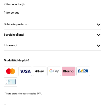
Amazon-Benutzer
Plite cu inducție
Traducere
Plite pe gaz
VERIFICATĂ REVIZUITĂ
Subiecte preferate
07/07/2019
Die Einhörner Button sind einfach nur geil. Sie sind zwar klein
Serviciu clienți
aber fein und fallen auf einem dunklen T-Shirt sehr gut auf.
Amazon-Benutzer
Informații
Traducere
Modalități de plată
VERIFICATĂ REVIZUITĂ
10/05/2019
Die Buttons sehen sehr schön und hochwertig aus (alle kamen im
intakten Zustand an).Preislich absolut unschlagbar. Und der
Kundenservice ist schnell sowie sehr zuvorkommend. Weiter so!
Amazon-Benutzer
* Toate prețurile noastre includ TVA.
Traducere