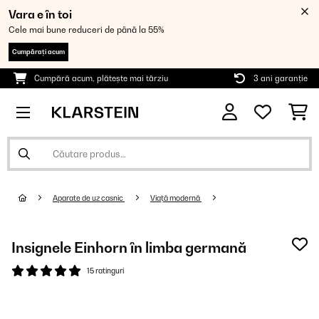
Vara e în toi
Cele mai bune reduceri de până la 55%
Cumpărați acum
Cumpără acum, plătește mai târziu
3 ani garanție
Aparate de uz casnic
Viață modernă
Insignele Einhorn în limba germană
15 ratinguri