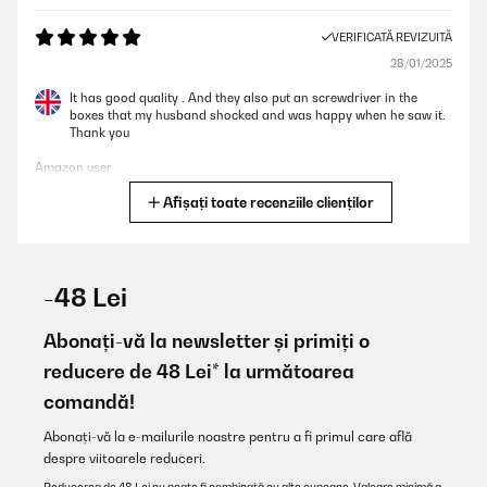
VERIFICATĂ REVIZUITĂ
28/01/2025
It has good quality . And they also put an screwdriver in the
boxes that my husband shocked and was happy when he saw it.
Thank you
Amazon user
Afișați toate recenziile clienților
Traducere
VERIFICATĂ REVIZUITĂ
22/01/2025
-48 Lei
Libreria salvaspazio che può contenere un gran numero di libri
per bambini. Il montaggio è davvero semplice, a incastro e con
Abonați-vă la newsletter și primiți o
poche viti si mette in piedi. Una volta assemblata, la libreria è
reducere de 48 Lei* la următoarea
ben ferma è stabile, ovviamente bisogna comunque prevedere un
ancoraggio per evitare che si ribalti.
comandă!
Utente Amazon
Abonați-vă la e-mailurile noastre pentru a fi primul care află
Traducere
despre viitoarele reduceri.