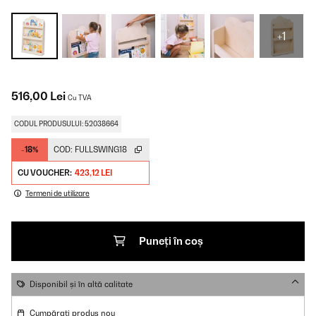
+1
516,00 Lei
Cu TVA
CODUL PRODUSULUI: 52038664
-18%
COD:
FULLSWING18
CU VOUCHER:
423,12 LEI
Termeni de utilizare
Puneți în coș
Disponibil și în altă calitate
Cumpărați produs nou