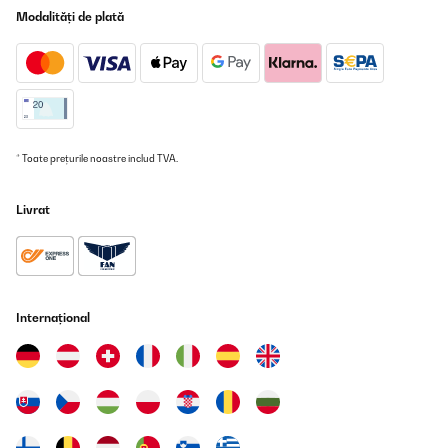
Wand befestigt werden.Hat die perfekte Größe für uns, sieht toll
Modalități de plată
aus und ist ordentlich verarbeitet!
Amazon-Benutzer
Traducere
VERIFICATĂ REVIZUITĂ
02/01/2024
* Toate prețurile noastre includ TVA.
wir nutzen dieses Bücherregal nicht für Kinderbücher, sondern in
einem schmalen freien Streifen zwischen Wand und Matratze
Livrat
unseres Hochbetts. All die Romane und sonstigen Wälzer, die sich
vorher irgendwo auf der dafür viel zu kleinen Ablage beim
Kopfhaupt stapelten, haben jetzt einen guten Platz gefunden: und
so lässt sich auch besser gustieren, wo am besten weitergelesen
werden könnte. Die Ausführung ist sehr gediegen in
unbehandeltem Leimholz, die zweiteilige Rückwand ist von oben
eingeschoben. Schaut insgesamt sehr gut aus.
Internațional
Amazon-Benutzer
Traducere
VERIFICATĂ REVIZUITĂ