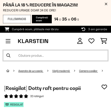
PÂNĂ LA 18 % REDUCERE ÎN MAGAZIN!
REDUCERI URIAȘE DOAR 24 DE ORE!
Cumpărați
14
35
05
FULLSWING18
O
M
S
acum
Cumpără acum, plătește mai târziu
3 ani garanție
Aparate de uz casnic
Viață modernă
Camera copiilor
[Resigilat] Dotty raft pentru copii
32 ratinguri
RESIGILAT