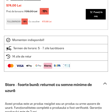
574,00 Lei
-19%
709,00 Lei
Preț de lansare:
Puneți în
coș
FULLSWING18
-18%
Cu voucher:
470,68 Lei
Momentan indisponibil!
Termen de livrare: 5 - 7 zile lucrătoare
14 zile de retur
Stare - foarte bună: returnat cu semne minime de
uzură
Acest produs este un produs resigilat sau un produs cu urme ușoare de
uzură. Funcționalitatea completă a produsului a fost verificată. Garanția
produsului este de 2 ani.