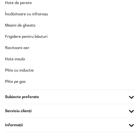
Hote de perete
Ich bin richtig begeistert. Top Material, sehr hochwertig und das
Încălzitoare cu infraroșu
für den Preis. Da habe ich andere Sache die nicht im Ansatz so
hochwertig sind bekommen.
Masini de gheata
Amazon-Benutzer
Frigidere pentru băuturi
Traducere
Racitoare aer
VERIFICATĂ REVIZUITĂ
Hote insula
27/02/2024
Plite cu inducție
Sehr schönes Bücherregal fürs Kinderzimmer! Muss an der
Wand befestigt werden. Hat die perfekte Größe für uns, sieht toll
Plite pe gaz
aus und ist ordentlich verarbeitet!
Amazon-Benutzer
Subiecte preferate
Traducere
Serviciu clienți
VERIFICATĂ REVIZUITĂ
Informații
27/02/2024
Sehr schönes Bücherregal fürs Kinderzimmer! Muss an der