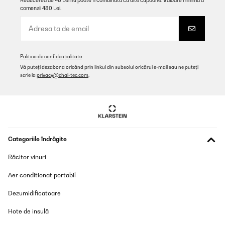
Reducerea de 48 Lei nu poate fi combinată cu alte cupoane. Valoare minimă a
comenzii 480 Lei.
VERIFICATĂ REVIZUITĂ
11/12/2024
Hochwertig verarbeitet, keine Gerüche, schön schmal sodass es
hinter der Türe steht! Minimalistisch und chick! Bin sehr zufrieden
Politica de confidențialitate
Amazon-Benutzer
Vă puteți dezabona oricând prin linkul din subsolul oricărui e-mail sau ne puteți
scrie la
privacy@chal-tec.com
.
Traducere
VERIFICATĂ REVIZUITĂ
18/11/2024
Ein tolles Regal - super Qualität, leicht aufzubauen und sieht
Categoriile îndrăgite
super aus. Das Regal kam sogar mit einem Schraubenzieher, den
wir nach wie vor gerne zum Aufbau anderer Möbel nutzen. Sehr
zu empfehlen!
Răcitor vinuri
Amazon-Benutzer
Aer conditionat portabil
Traducere
Dezumidificatoare
Hote de insulă
VERIFICATĂ REVIZUITĂ
21/10/2024