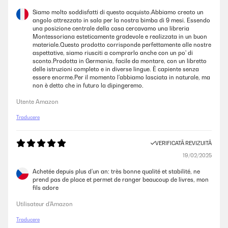
Siamo molto soddisfatti di questo acquisto.Abbiamo creato un
angolo attrezzato in sala per la nostra bimba di 9 mesi. Essendo
una posizione centrale della casa cercavamo una libreria
Montessoriana esteticamente gradevole e realizzata in un buon
materiale.Questo prodotto corrisponde perfettamente alle nostre
aspettative, siamo riusciti a comprarlo anche con un po' di
sconto.Prodotta in Germania, facile da montare, con un libretto
delle istruzioni completo e in diverse lingue. È capiente senza
essere enorme.Per il momento l'abbiamo lasciata in naturale, ma
non è detto che in futuro la dipingeremo.
Utente Amazon
Traducere
VERIFICATĂ REVIZUITĂ
19/02/2025
Achetée depuis plus d’un an: très bonne qualité et stabilité, ne
prend pas de place et permet de ranger beaucoup de livres, mon
fils adore
Utilisateur d'Amazon
Traducere