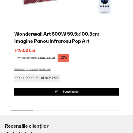
Wonderwall Art 600W 59.5x100.5cm
W
Imagine Panou Infraroșu Pop Art
I
749,00 Lei
81
-37%
Preț de lansare:
1.189,00 Lei
Pr
Informații privind produsul
Inf
CODUL PRODUSULUI: 10034236
CO
Puneți în coș
Recenziile clienților