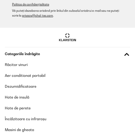
Politica de confidențialitate
Vă puteți dezabona oricând prin linkul din subsolul oricărui e-mail sau ne puteți
scrie la
privacy@chal-tec.com
.
Categoriile îndrăgite
Răcitor vinuri
Aer conditionat portabil
Dezumidificatoare
Hote de insulă
Hote de perete
Încălzitoare cu infraroșu
Masini de gheata