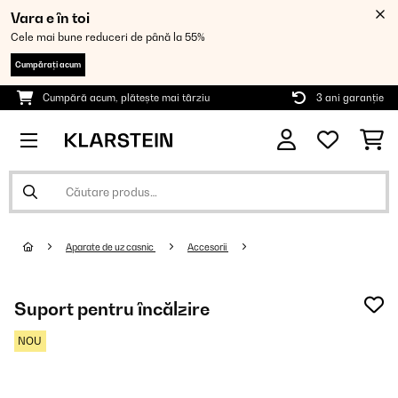
Vara e în toi
Cele mai bune reduceri de până la 55%
Cumpărați acum
Cumpără acum, plătește mai târziu
3 ani garanție
Aparate de uz casnic
Accesorii
Suport pentru încălzire
NOU