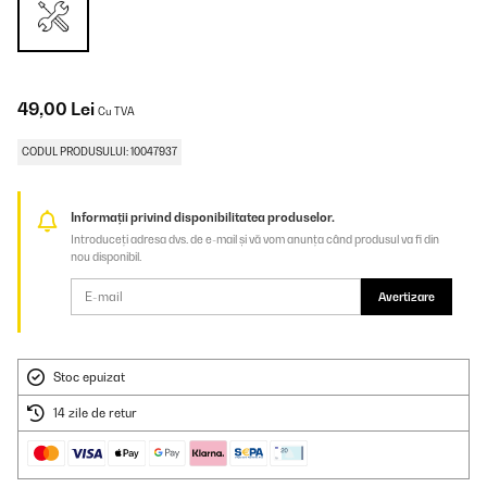
49,00 Lei
Cu TVA
CODUL PRODUSULUI: 10047937
Informații privind disponibilitatea produselor.
Introduceți adresa dvs. de e-mail și vă vom anunța când produsul va fi din
nou disponibil.
Avertizare
Stoc epuizat
14 zile de retur