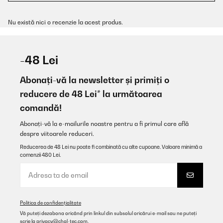
Nu există nici o recenzie la acest produs.
-48 Lei
Abonați-vă la newsletter și primiți o
reducere de 48 Lei* la următoarea
comandă!
Abonați-vă la e-mailurile noastre pentru a fi primul care află
despre viitoarele reduceri.
Reducerea de 48 Lei nu poate fi combinată cu alte cupoane. Valoare minimă a
comenzii 480 Lei.
Politica de confidențialitate
Vă puteți dezabona oricând prin linkul din subsolul oricărui e-mail sau ne puteți
scrie la
privacy@chal-tec.com
.