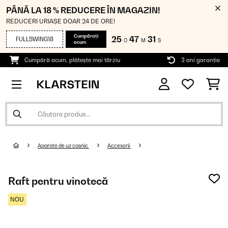
PÂNĂ LA 18 % REDUCERE ÎN MAGAZIN!
REDUCERI URIAȘE DOAR 24 DE ORE!
Cumpărați
25
47
30
FULLSWING18
O
M
S
acum
Cumpără acum, plătește mai târziu
3 ani garanție
Aparate de uz casnic
Accesorii
Raft pentru vinotecă
NOU