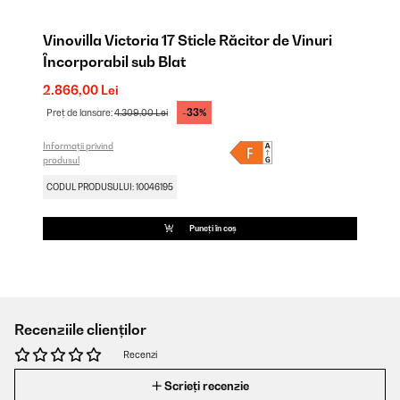
Vinovilla Victoria 17 Sticle Răcitor de Vinuri
Încorporabil sub Blat
2.866,00 Lei
-33%
Preț de lansare:
4.309,00 Lei
Informații privind
produsul
CODUL PRODUSULUI: 10046195
Puneți în coș
Recenziile clienților
Recenzi
Scrieți recenzie