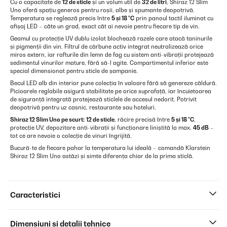
Cu o capacitate de
12 de sticle
și un volum util de
32 de litri
, Shiraz 12 Slim
Uno oferă spațiu generos pentru roșii, albe și spumante deopotrivă.
Temperatura se reglează precis între
5 și 18 °C
prin panoul tactil iluminat cu
afișaj LED – câte un grad, exact cât ai nevoie pentru fiecare tip de vin.
Geamul cu protecție UV dublu izolat blochează razele care atacă taninurile
și pigmenții din vin. Filtrul de cărbune activ integrat neutralizează orice
miros extern, iar rafturile din lemn de fag cu sistem anti-vibrații protejează
sedimentul vinurilor mature, fără să-l agite. Compartimentul inferior este
special dimensionat pentru sticle de șampanie.
Becul LED alb din interior pune colecția în valoare fără să genereze căldură.
Picioarele reglabile asigură stabilitate pe orice suprafață, iar încuietoarea
de siguranță integrată protejează sticlele de accesul nedorit. Potrivit
deopotrivă pentru uz casnic, restaurante sau hoteluri.
Shiraz 12 Slim Uno pe scurt:
12 de sticle
, răcire precisă între
5 și 18 °C
,
protecție UV, depozitare anti-vibrații și funcționare liniștită la max.
45 dB
–
tot ce are nevoie o colecție de vinuri îngrijită.
Bucură-te de fiecare pahar la temperatura lui ideală – comandă Klarstein
Shiraz 12 Slim Uno astăzi și simte diferența chiar de la prima sticlă.
Caracteristici
Dimensiuni și detalii tehnice