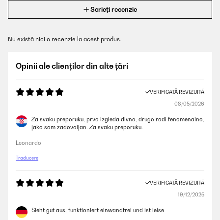
Scrieți recenzie
Nu există nici o recenzie la acest produs.
Opinii ale clienților din alte țări
VERIFICATĂ REVIZUITĂ
08/05/2026
Za svaku preporuku, prvo izgleda divno, drugo radi fenomenalno,
jako sam zadovoljan. Za svaku preporuku.
Leonardo
Traducere
VERIFICATĂ REVIZUITĂ
19/12/2025
Sieht gut aus, funktioniert einwandfrei und ist leise