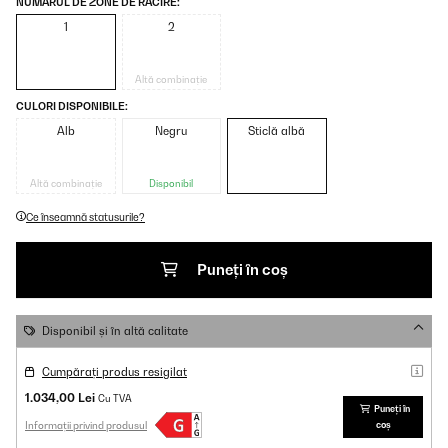
NUMĂRUL DE ZONE DE RĂCIRE:
1
2
Altă combinație
CULORI DISPONIBILE:
Alb
Negru
Sticlă albă
Altă combinație
Disponibil
Ce înseamnă statusurile?
Puneți în coș
Disponibil și în altă calitate
Cumpărați produs resigilat
1.034,00 Lei
Cu TVA
Puneți în
Informații privind produsul
coș