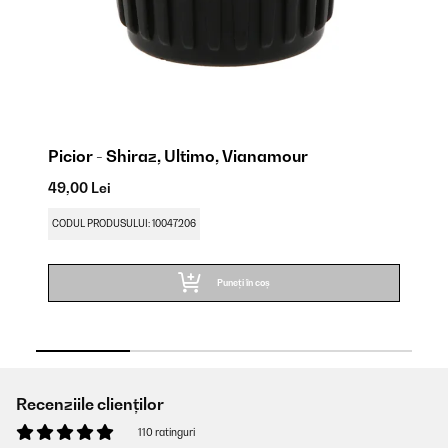
Picior - Shiraz, Ultimo, Vianamour
Ra
49,00 Lei
12
CODUL PRODUSULUI: 10047206
CO
Puneți în coș
Recenziile clienților
110 ratinguri