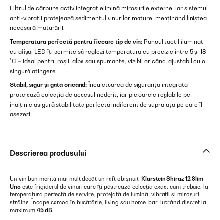
Filtrul de cărbune activ integrat elimină mirosurile externe, iar sistemul
anti-vibrații protejează sedimentul vinurilor mature, menținând liniștea
necesară maturării.
Temperatura perfectă pentru fiecare tip de vin:
Panoul tactil iluminat
cu afișaj LED îți permite să reglezi temperatura cu precizie între 5 și 18
°C – ideal pentru roșii, albe sau spumante, vizibil oricând, ajustabil cu o
singură atingere.
Stabil, sigur și gata oricând:
Încuietoarea de siguranță integrată
protejează colecția de accesul nedorit, iar picioarele reglabile pe
înălțime asigură stabilitate perfectă indiferent de suprafața pe care îl
așezezi.
Descrierea produsului
Un vin bun merită mai mult decât un raft obișnuit.
Klarstein Shiraz 12 Slim
Uno
este frigiderul de vinuri care îți păstrează colecția exact cum trebuie: la
temperatura perfectă de servire, protejată de lumină, vibrații și mirosuri
străine. Încape comod în bucătărie, living sau home-bar, lucrând discret la
maximum
45 dB
.