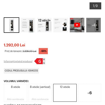
1/9
+4
1.292,00 Lei
-44%
Preț de lansare:
2.329,00 Lei
Informații privind produsul
CODUL PRODUSULUI: 10040213
VOLUMUL VARIAȚIEI:
8 sticle
8 sticle (vertical)
12 sticle
+6
Altă combinație
Altă combinație