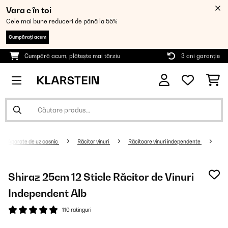
Vara e în toi
Cele mai bune reduceri de până la 55%
Cumpărați acum
Cumpără acum, plătește mai târziu
3 ani garanție
Aparate de uz casnic
Răcitor vinuri
Răcitoare vinuri independente
Shiraz 25cm 12 Sticle Răcitor de Vinuri
Independent Alb
110 ratinguri