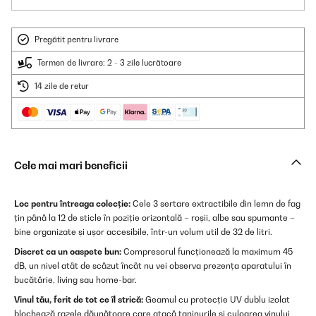
Pregătit pentru livrare
Termen de livrare: 2 - 3 zile lucrătoare
14 zile de retur
Cele mai mari beneficii
Loc pentru întreaga colecție:
Cele 3 sertare extractibile din lemn de fag
țin până la 12 de sticle în poziție orizontală – roșii, albe sau spumante –
bine organizate și ușor accesibile, într-un volum util de 32 de litri.
Discret ca un oaspete bun:
Compresorul funcționează la maximum 45
dB, un nivel atât de scăzut încât nu vei observa prezența aparatului în
bucătărie, living sau home-bar.
Vinul tău, ferit de tot ce îl strică:
Geamul cu protecție UV dublu izolat
blochează razele dăunătoare care atacă taninurile și culoarea vinului.