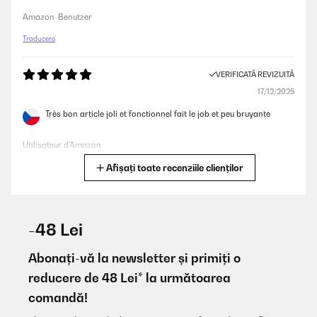
Amazon-Benutzer
Traducere
VERIFICATĂ REVIZUITĂ
17/12/2025
Très bon article joli et fonctionnel fait le job et peu bruyante
Utilisateur d'Amazon
Afișați toate recenziile clienților
Traducere
VERIFICATĂ REVIZUITĂ
14/12/2025
-48 Lei
Bellissime oltre alle mie aspettative
Abonați-vă la newsletter și primiți o
Utente Amazon
reducere de 48 Lei* la următoarea
comandă!
Traducere