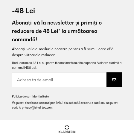
-48 Lei
Abonați-vă la newsletter și primiți o
reducere de 48 Lei* la următoarea
comandă!
Abonați-vă la e-mailurile noastre pentru a fi primul care află
despre viitoarele reduceri.
Reducerea de 48 Lei nu poate fi combinată cu alte cupoane. Valoare minimă a
comenzii 480 Lei.
Politica de confidențialitate
Vă puteți dezabona oricând prin linkul din subsolul oricărui e-mail sau ne puteți
scrie la
privacy@chal-tec.com
.