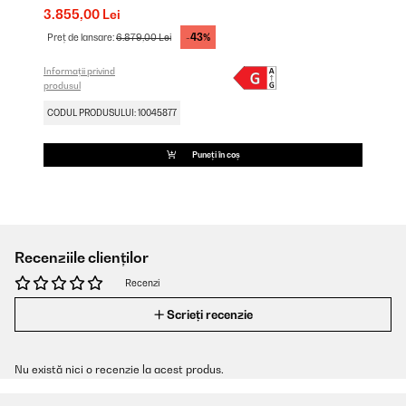
3.855,00 Lei
-43%
Preț de lansare:
6.879,00 Lei
Informații privind
produsul
CODUL PRODUSULUI: 10045877
Puneți în coș
Recenziile clienților
Recenzi
Scrieți recenzie
Nu există nici o recenzie la acest produs.