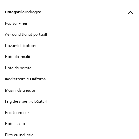
Categoriile îndrăgite
Răcitor vinuri
Aer conditionat portabil
Dezumidificatoare
Hote de insulă
Hote de perete
Încălzitoare cu infraroșu
Masini de gheata
Frigidere pentru băuturi
Racitoare aer
Hote insula
Plite cu inducție