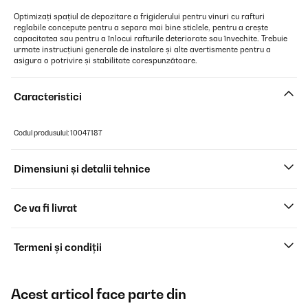
Optimizați spațiul de depozitare a frigiderului pentru vinuri cu rafturi
reglabile concepute pentru a separa mai bine sticlele, pentru a crește
capacitatea sau pentru a înlocui rafturile deteriorate sau învechite. Trebuie
urmate instrucțiuni generale de instalare și alte avertismente pentru a
asigura o potrivire și stabilitate corespunzătoare.
Caracteristici
Codul produsului: 10047187
Dimensiuni și detalii tehnice
Ce va fi livrat
Termeni și condiții
Acest articol face parte din