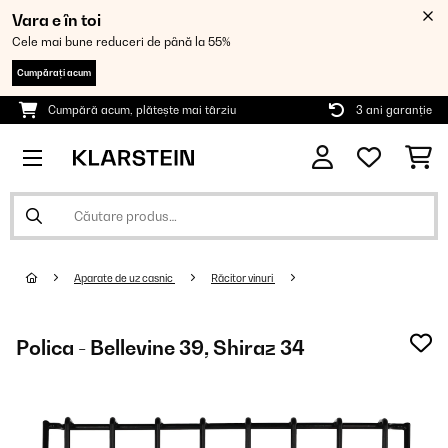
Vara e în toi
Cele mai bune reduceri de până la 55%
Cumpărați acum
Cumpără acum, plătește mai târziu
3 ani garanție
Aparate de uz casnic
Răcitor vinuri
Polica - Bellevine 39, Shiraz 34