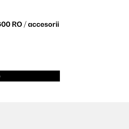
 600 RO / accesorii
ș