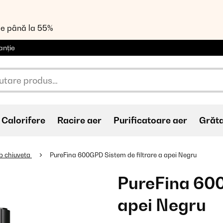
de până la 55%
anție
Calorifere
Racire aer
Purificatoare aer
Grăt
ub chiuveta
PureFina 600GPD Sistem de filtrare a apei Negru
PureFina 600
apei Negru