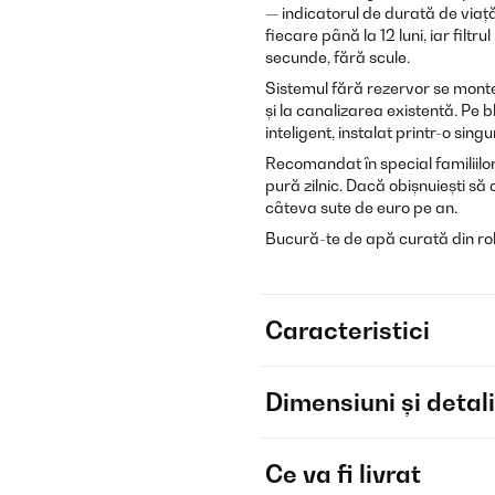
— indicatorul de durată de viață î
fiecare până la 12 luni, iar filt
secunde, fără scule.
Sistemul fără rezervor se mont
și la canalizarea existentă. Pe 
inteligent, instalat printr-o sing
Recomandat în special familiilor
pură zilnic. Dacă obișnuiești s
câteva sute de euro pe an.
Bucură-te de apă curată din rob
Caracteristici
Dimensiuni și detali
Ce va fi livrat