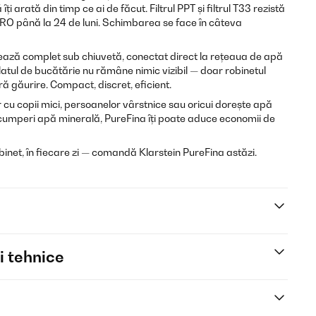
ți arată din timp ce ai de făcut. Filtrul PPT și filtrul T33 rezistă
rul RO până la 24 de luni. Schimbarea se face în câteva
ează complet sub chiuvetă, conectat direct la rețeaua de apă
blatul de bucătărie nu rămâne nimic vizibil — doar robinetul
ură găurire. Compact, discret, eficient.
 cu copii mici, persoanelor vârstnice sau oricui dorește apă
ă cumperi apă minerală, PureFina îți poate aduce economii de
inet, în fiecare zi — comandă Klarstein PureFina astăzi.
i tehnice