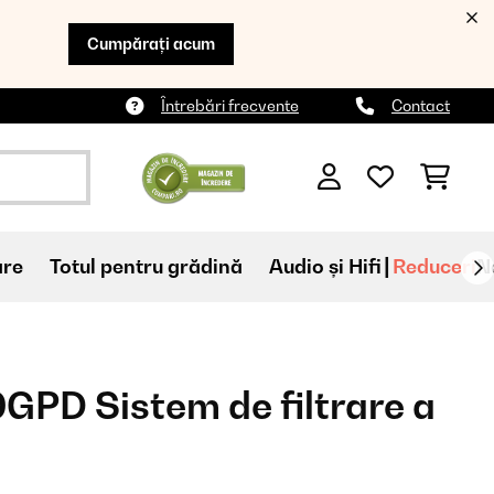
Cumpărați acum
Întrebări frecvente
Contact
are
Totul pentru grădină
Audio și Hifi
Reduceri
N
GPD Sistem de filtrare a