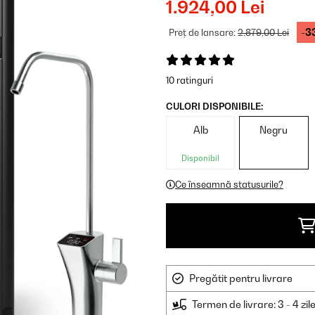
1.924,00 Lei
-3
Preț de lansare:
2.879,00 Lei
10 ratinguri
CULORI DISPONIBILE:
Alb
Negru
Disponibil
Ce înseamnă statusurile?
Pregătit pentru livrare
Termen de livrare: 3 - 4 zil