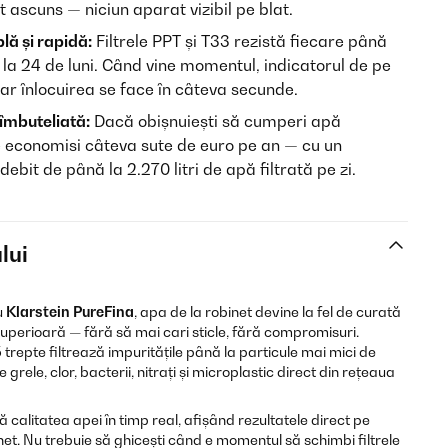
ascuns — niciun aparat vizibil pe blat.
lă și rapidă:
Filtrele PPT și T33 rezistă fiecare până
nă la 24 de luni. Când vine momentul, indicatorul de pe
iar înlocuirea se face în câteva secunde.
îmbuteliată:
Dacă obișnuiești să cumperi apă
e economisi câteva sute de euro pe an — cu un
bit de până la 2.270 litri de apă filtrată pe zi.
lui
u
Klarstein PureFina
, apa de la robinet devine la fel de curată
superioară — fără să mai cari sticle, fără compromisuri.
trepte filtrează impuritățile până la particule mai mici de
grele, clor, bacterii, nitrați și microplastic direct din rețeaua
alitatea apei în timp real, afișând rezultatele direct pe
chet. Nu trebuie să ghicești când e momentul să schimbi filtrele