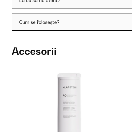
La ce să fiu atent?
Cum se folosește?
Accesorii