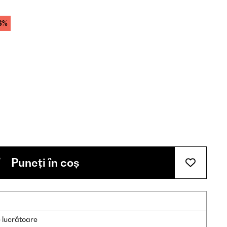
3%
Puneți în coș
e lucrătoare