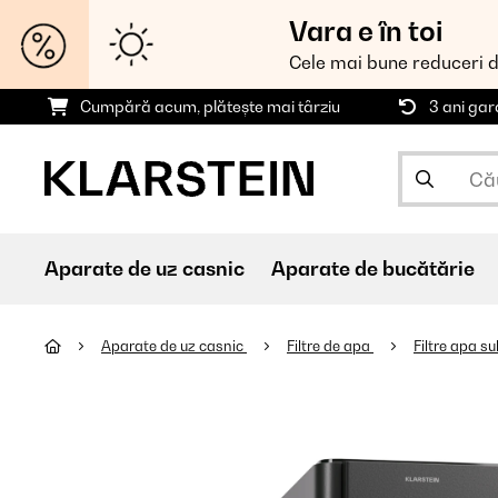
Vara e în toi
Cele mai bune reduceri 
Cumpără acum, plătește mai târziu
3 ani gar
Aparate de uz casnic
Aparate de bucătărie
Aparate de uz casnic
Filtre de apa
Filtre apa s