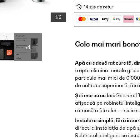
14 zile de retur
1/9
Cele mai mari benef
+4
Apă cu adevărat curată, dir
trepte elimină metale grele, 
particule mai mici de 0,0001
de calitate superioară, fără
Știi mereu ce bei:
Senzorul T
afișează pe robinetul inteli
rămasă a filtrelor — nicio s
Instalare simplă, fără inter
direct la instalația de apă 
Robinetul inteligent se inst