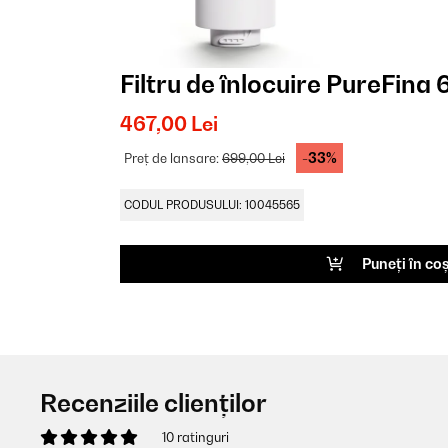
Filtru de înlocuire PureFina
467,00 Lei
-33%
Preț de lansare:
699,00 Lei
CODUL PRODUSULUI: 10045565
Puneți în co
Recenziile clienților
10 ratinguri