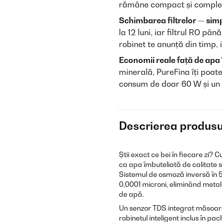
rămâne compact și complet 
Schimbarea filtrelor — simp
la 12 luni, iar filtrul RO pâ
robinet te anunță din timp, 
Economii reale față de apa 
minerală, PureFina îți poat
consum de doar 60 W și un de
Descrierea produsu
Știi exact ce bei în fiecare zi? C
ca apa îmbuteliată de calitate 
Sistemul de osmoză inversă în 5 
0,0001 microni, eliminând metale 
de apă.
Un senzor TDS integrat măsoară c
robinetul inteligent inclus în pa