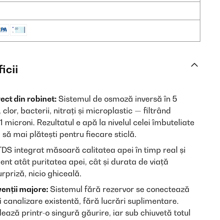
icii
ect din robinet:
Sistemul de osmoză inversă în 5
clor, bacterii, nitrați și microplastic — filtrând
 microni. Rezultatul e apă la nivelul celei îmbuteliate
 să mai plătești pentru fiecare sticlă.
DS integrat măsoară calitatea apei în timp real și
gent atât puritatea apei, cât și durata de viață
urpriză, nicio ghiceală.
venții majore:
Sistemul fără rezervor se conectează
și canalizare existentă, fără lucrări suplimentare.
alează printr-o singură găurire, iar sub chiuvetă totul