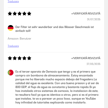
Traducere
VERIFICATĂ REVIZUITĂ
31/07/2025
Der Filter ist sehr wunderbar und das Wasser Geschmack ist
einfach toll!
Amazon-Benutzer
Traducere
VERIFICATĂ REVIZUITĂ
27/05/2025
Es el tercer aparato de Osmosis que tengo y es el primero que
compro sin bombona de almacenamiento. Estoy encantado
porque me ha liberado mucho espacio debajo del fregadero.La
calidad del agua es excelente. Con una buena presion y al ser de
800 GDP, el flujo de agua es constante y bastante rapido.Si ya
has instalado otros sistemas de osmosis, la instalacion de este,
te resultara facil ya que es identica a otros, pero si es el primero
que instalas, te va a parecer un poco lioso, aunque en YouTube
hay infinidad de tutoriales explicando como instalarlo.