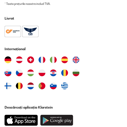
* Toate prețurile noastre includ TVA.
manual, que es super básico y muy, muy incompleto en todo.
Resulta útil descargar el manual de la Philips AUT7006, que si no
es la misma máquina, es extremadamente parecida. En la parte
trasera de la máquina, hay una Salida o Entrada que viene con
Livrat
un tapón rojo e induce a confusión. Al parecer no tiene utilidad y
se deja con el taponcito puesto. El resto es fácil: un desagüe, una
entrada de agua de la traída y una salida de agua osmotizada.
No trae la abrazadera para conectar el desagüe al tubo de
desagüe del fregadero. Hay q comprarla a parte y mejor preverlo
para no quedarse a media instalación. Sí trae la llave de 3 vías
Internațional
para conectar a la entrada de agua fría que cada uno tenga. En
nuestro caso, no hemos usado el grifo que trae sino uno de 3
vías porque no queríamos perforar la encimera. El caudal es
bueno. No es ruidosa a nuestro entender. A parte, como se
deshecha el primer litro de agua q se produce cada vez, nosotros
guardamos ese primer litro para regar y seguidamente llenamos
botellas o una jarra de 4 litros que guardamos en la nevera y la
vamos utilizando a lo largo del día. Con lo que el motor arranca
poco, un par de veces al día, mañana y noche. No es una
máquina para ir sirviéndote vasitos de agua directamente del
grifo, ya q tendrías q desechar el primer litro cada vez y sería un
dispendio absurdo de agua., ya que la máquina no tiene
depósito. En nuestro caso buscábamos una máquina sin
Descărcați aplicația Klarstein
depósito, de flujo directo, por lo tanto cumple las expectativas en
cuanto a la forma de funcionar recogiendo el agua una o dos
veces al día. El sabor es muy bueno en nuestro caso. Hasta hoy,
todo bien. Si hay cambios, actualizaremos la reseña.