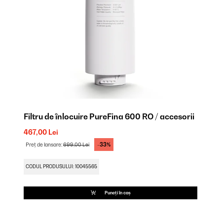
Filtru de înlocuire PureFina 600 RO / accesorii
467,00 Lei
-33%
Preț de lansare:
699,00 Lei
CODUL PRODUSULUI: 10045565
Puneți în coș