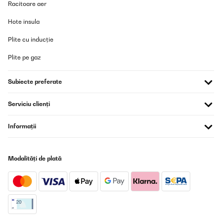
Racitoare aer
das Gerät war gut verpackt. Der Verkäufer war sehr hilfsbereit
und freundlich.Obwohl das Gerät etwas laut ist, musste ich eine
Hote insula
Schall- und Vibrationsisolierung darunter anbringen. Ansonsten
ist es sehr empfehlenswert für jeden, der sauberes und frisches
Wasser schätzt.
Plite cu inducție
Amazon-Benutzer
Plite pe gaz
Traducere
Subiecte preferate
VERIFICATĂ REVIZUITĂ
Serviciu clienți
05/05/2024
Super Filterung leises Motor. Ungefiltert ca 200, gefiltert 035.
Informații
Negativ ist die Bedienungsanleitung , die Bedeutungen musste ich
hin und her googlen . Die mühe hat sich aber gelohnt
Amazon-Benutzer
Modalități de plată
Traducere
VERIFICATĂ REVIZUITĂ
21/02/2024
De momento, muy bien. Es muy fácil de instalar. Lo complica el