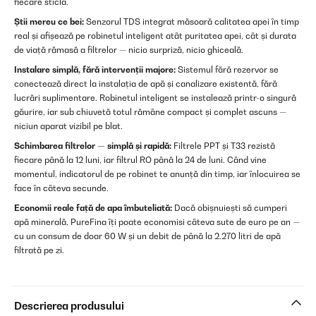
fiecare sticlă.
Știi mereu ce bei:
Senzorul TDS integrat măsoară calitatea apei în timp
real și afișează pe robinetul inteligent atât puritatea apei, cât și durata
de viață rămasă a filtrelor — nicio surpriză, nicio ghiceală.
Instalare simplă, fără intervenții majore:
Sistemul fără rezervor se
conectează direct la instalația de apă și canalizare existentă, fără
lucrări suplimentare. Robinetul inteligent se instalează printr-o singură
găurire, iar sub chiuvetă totul rămâne compact și complet ascuns —
niciun aparat vizibil pe blat.
Schimbarea filtrelor — simplă și rapidă:
Filtrele PPT și T33 rezistă
fiecare până la 12 luni, iar filtrul RO până la 24 de luni. Când vine
momentul, indicatorul de pe robinet te anunță din timp, iar înlocuirea se
face în câteva secunde.
Economii reale față de apa îmbuteliată:
Dacă obișnuiești să cumperi
apă minerală, PureFina îți poate economisi câteva sute de euro pe an —
cu un consum de doar 60 W și un debit de până la 2.270 litri de apă
filtrată pe zi.
Descrierea produsului