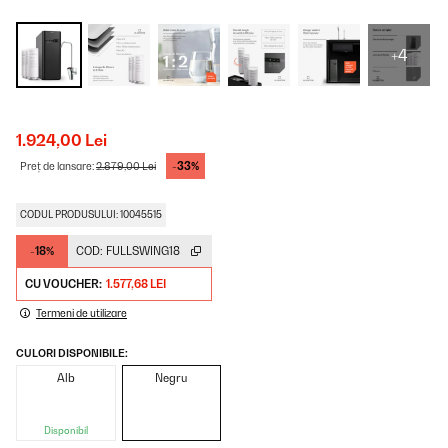
+4
1.924,00 Lei
-33%
Preț de lansare:
2.879,00 Lei
CODUL PRODUSULUI: 10045515
-18%
COD:
FULLSWING18
CU VOUCHER:
1.577,68 LEI
Termeni de utilizare
CULORI DISPONIBILE:
Alb
Negru
Disponibil