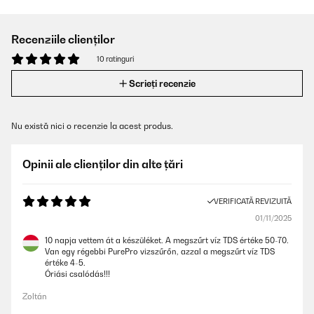
Recenziile clienților
10 ratinguri
Scrieți recenzie
Nu există nici o recenzie la acest produs.
Opinii ale clienților din alte țări
VERIFICATĂ REVIZUITĂ
01/11/2025
10 napja vettem át a készüléket. A megszűrt víz TDS értéke 50-70.
Van egy régebbi PurePro vizszűrőn, azzal a megszűrt víz TDS
értéke 4-5.
Óriási csalódás!!!
Zoltán