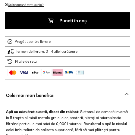
Ce înseamnă statusurile?
Puneți în coș
Pregătit pentru livrare
Termen de livrare: 3 - 4 zile lucrătoare
14 zile de retur
Cele mai mari beneficii
Apă cu adevărat curată, direct din robinet:
Sistemul de osmoză inversă
în 5 trepte elimină metale grele, clor, bacterii, nitrați și microplastic —
filtrând particule mai mici de 0,0001 microni. Rezultatul e apă la nivelul
celei îmbuteliate de calitate superioară, fără să mai plătești pentru