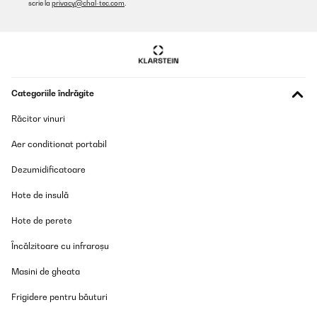
scrie la
privacy@chal-tec.com
.
Ersatzgerät schnell geliefert. Das nenne ich mehr als perfekten
Kundenservice.Noch'n schönen Gruß von "mir"
Amazon-Benutzer
Traducere
Categoriile îndrăgite
VERIFICATĂ REVIZUITĂ
20/12/2024
Răcitor vinuri
La documentation n'est pas très claire concernant le
Aer conditionat portabil
raccordement. Mais c'est simple pour l'installation. Compter 2
heures maximum.En service depuis 3 semaines,vraiment content
Dezumidificatoare
de cet achat qui évitera beaucoup de bouteille dans le bac
jaune.Je recommande cet article.
Hote de insulă
Utilisateur d'Amazon
Hote de perete
Traducere
Încălzitoare cu infraroșu
VERIFICATĂ REVIZUITĂ
Masini de gheata
03/11/2024
Frigidere pentru băuturi
Der Wasserfilter funktioniert einwandfrei und die Qualität des
Wassers ist spürbar verbessert. Die Lieferung war schnell und