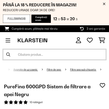
PÂNĂ LA 18 % REDUCERE ÎN MAGAZIN!
REDUCERI URIAȘE DOAR 24 DE ORE!
Cumpărați
12
53
19
FULLSWING18
O
M
S
acum
Cumpără acum, plătește mai târziu
3 ani garanție
Aparate de uz casnic
Filtre de apa
Filtre apa sub chiuveta
PureFina 600GPD Sistem de filtrare a
apei Negru
10 ratinguri