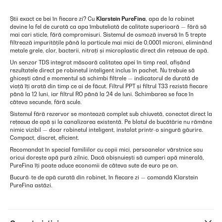
Știi exact ce bei în fiecare zi? Cu
Klarstein PureFina
, apa de la robinet
devine la fel de curată ca apa îmbuteliată de calitate superioară — fără să
mai cari sticle, fără compromisuri. Sistemul de osmoză inversă în 5 trepte
filtrează impuritățile până la particule mai mici de 0,0001 microni, eliminând
metale grele, clor, bacterii, nitrați și microplastic direct din rețeaua de apă.
Un senzor TDS integrat măsoară calitatea apei în timp real, afișând
rezultatele direct pe robinetul inteligent inclus în pachet. Nu trebuie să
ghicești când e momentul să schimbi filtrele — indicatorul de durată de
viață îți arată din timp ce ai de făcut. Filtrul PPT și filtrul T33 rezistă fiecare
până la 12 luni, iar filtrul RO până la 24 de luni. Schimbarea se face în
câteva secunde, fără scule.
Sistemul fără rezervor se montează complet sub chiuvetă, conectat direct la
rețeaua de apă și la canalizarea existentă. Pe blatul de bucătărie nu rămâne
nimic vizibil — doar robinetul inteligent, instalat printr-o singură găurire.
Compact, discret, eficient.
Recomandat în special familiilor cu copii mici, persoanelor vârstnice sau
oricui dorește apă pură zilnic. Dacă obișnuiești să cumperi apă minerală,
PureFina îți poate aduce economii de câteva sute de euro pe an.
Bucură-te de apă curată din robinet, în fiecare zi — comandă Klarstein
PureFina astăzi.