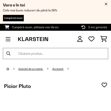
Vara e în toi
Cele mai bune reduceri de până la 55%
Cumpărați acum
Cumpără acum, plătește mai târziu
3 ani garanție
Aparate de uz casnic
Accesorii
Picior Pluto