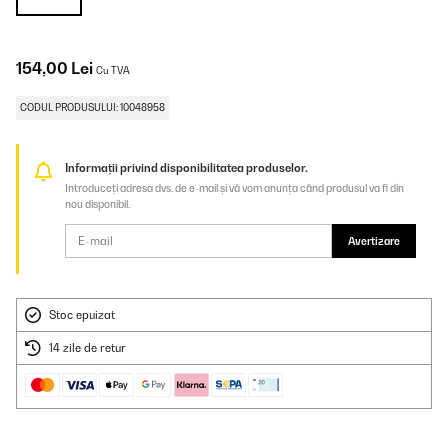
154,00 Lei
Cu TVA
CODUL PRODUSULUI: 10048958
Informații privind disponibilitatea produselor.
Introduceți adresa dvs. de e-mail și vă vom anunța când produsul va fi din
nou disponibil.
Avertizare
Stoc epuizat
14 zile de retur