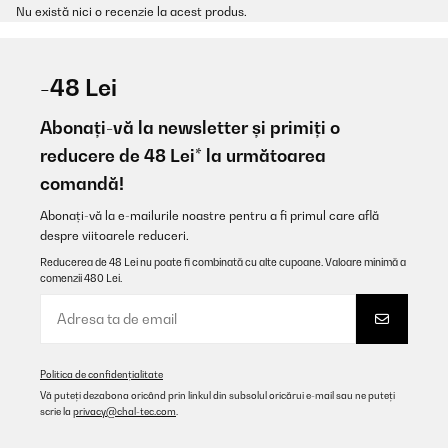
Nu există nici o recenzie la acest produs.
-48 Lei
Abonați-vă la newsletter și primiți o
reducere de 48 Lei* la următoarea
comandă!
Abonați-vă la e-mailurile noastre pentru a fi primul care află
despre viitoarele reduceri.
Reducerea de 48 Lei nu poate fi combinată cu alte cupoane. Valoare minimă a
comenzii 480 Lei.
Politica de confidențialitate
Vă puteți dezabona oricând prin linkul din subsolul oricărui e-mail sau ne puteți
scrie la
privacy@chal-tec.com
.