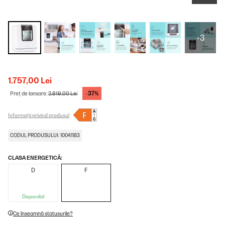
+3
1.757,00 Lei
-37%
Preț de lansare:
2.819,00 Lei
Informații privind produsul
CODUL PRODUSULUI: 10041183
CLASA ENERGETICĂ:
D
F
Disponibil
Ce înseamnă statusurile?