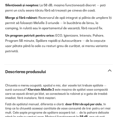
Silențioasă și noaptea:
La 58 dB, mașina funcționează discret — poți
porni un ciclu seara târziu fără să trezești pe cineva din casă.
Merge și fără robinet:
Rezervorul de apă integrat și pâlnia de umplere îți
permit să folosești Melville 3 oriunde — în bucătăria de birou, la
camping, în rulotă sau în apartamentul de vacanță, fără racord fix.
Un program potrivit pentru orice:
ECO, Igienizare, Intensiv, Pahare,
Program 58 minute, Spălare rapidă și Autocurățare — de la ceșcuțe
ușor pătate până la oale cu resturi greu de curățat, ai mereu varianta
potrivită.
Descrierea produsului
Chiuveta e mereu ocupată, spațiul e mic, dar vasele tot trebuie spălate —
sună cunoscut?
Klarstein Melville 3
este mașina de spălat vase compactă
care se așază direct pe blat, se conectează la robinet și e gata de treabă
imediat, fără instalare, fără meșteri.
Față de spălatul manual, diferența e clară:
doar 6 litri de apă per ciclu
, în
timp ce la chiuvetă aceeași cantitate de vase consumă de trei-patru ori mai
mult. Cele șapte programe de spălare acoperă tot — de la pahare delicate
până la oale cu resturi arse. Motorul funcționează la
58 dB
, așa că poți