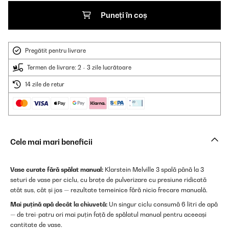
Puneți în coș
Pregătit pentru livrare
Termen de livrare: 2 - 3 zile lucrătoare
14 zile de retur
Cele mai mari beneficii
Vase curate fără spălat manual:
Klarstein Melville 3 spală până la 3
seturi de vase per ciclu, cu brațe de pulverizare cu presiune ridicată
atât sus, cât și jos — rezultate temeinice fără nicio frecare manuală.
Mai puțină apă decât la chiuvetă:
Un singur ciclu consumă 6 litri de apă
— de trei-patru ori mai puțin față de spălatul manual pentru aceeași
cantitate de vase.