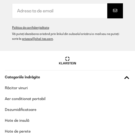
Politica de confidențialitate
Vă puteți dezabona oricând prin linkul din subsolul oricărui e-mail sau ne puteți
scrie la
privacy@chal-tec.com
.
Categoriile îndrăgite
Răcitor vinuri
Aer conditionat portabil
Dezumidificatoare
Hote de insulă
Hote de perete