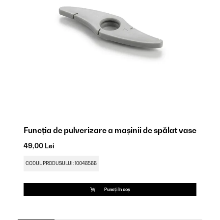
Funcția de pulverizare a mașinii de spălat vase
M
49,00 Lei
49
CODUL PRODUSULUI: 10048588
CO
Puneți în coș