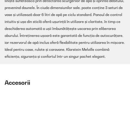
liniște sufletească prin detectarea scurgerilor de apă și oprirea debitului,
prevenind daunele. În ciuda dimensiunilor sale, poate conține 3 seturi de
vase și utilizează doar 6 litri de apă pe ciclu standard. Panoul de control
intuitiv și ușa din sticlă oferă ușurință în utilizare și claritate, în timp ce
deschiderea automată a ușii îmbunătățește uscarea prin eliberarea
aburului. Întreținerea ușoară este garantată de funcția de autocurățare,
iar rezervorul de apă inclus oferă flexibilitate pentru utilizarea în mișcare.
Ideal pentru case, rulote și caravane, Klarstein Melville combină
eficiența, siguranța și confortul într-un singur pachet elegant.
Accesorii