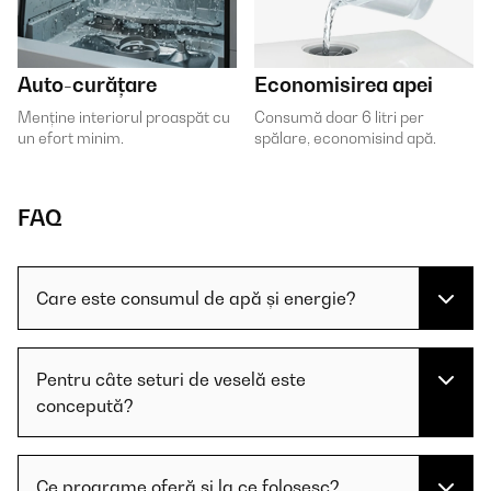
Auto-curățare
Economisirea apei
Menține interiorul proaspăt cu
Consumă doar 6 litri per
un efort minim.
spălare, economisind apă.
FAQ
Care este consumul de apă și energie?
Pentru câte seturi de veselă este
concepută?
Ce programe oferă și la ce folosesc?