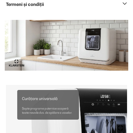
Termeni și condiții
Curățare universală
Șapte programe puternice acoperă
toate nevoile dvs. de spălare a vaselor.