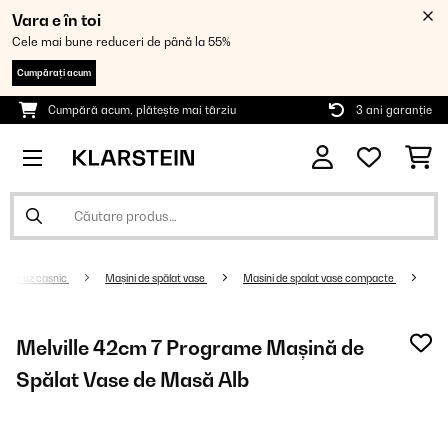
Vara e în toi
Cele mai bune reduceri de până la 55%
Cumpărați acum
Cumpără acum, plătește mai târziu
3 ani garanție
e de uz casnic
Mașini de spălat vase
Masini de spalat vase compacte
Melville 42cm 7 Programe Mașină de
Spălat Vase de Masă Alb