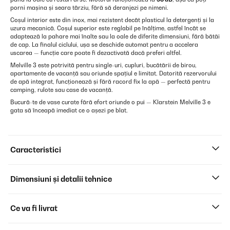
porni mașina și seara târziu, fără să deranjezi pe nimeni.
Coșul interior este din inox, mai rezistent decât plasticul la detergenți și la
uzura mecanică. Coșul superior este reglabil pe înălțime, astfel încât se
adaptează la pahare mai înalte sau la oale de diferite dimensiuni, fără bătăi
de cap. La finalul ciclului, ușa se deschide automat pentru a accelera
uscarea — funcție care poate fi dezactivată dacă preferi altfel.
Melville 3 este potrivită pentru single-uri, cupluri, bucătării de birou,
apartamente de vacanță sau oriunde spațiul e limitat. Datorită rezervorului
de apă integrat, funcționează și fără racord fix la apă — perfectă pentru
camping, rulote sau case de vacanță.
Bucură-te de vase curate fără efort oriunde o pui — Klarstein Melville 3 e
gata să înceapă imediat ce o așezi pe blat.
Caracteristici
Dimensiuni și detalii tehnice
Ce va fi livrat