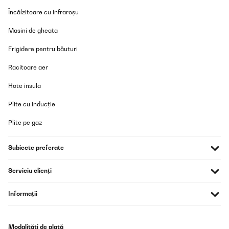
Încălzitoare cu infraroșu
Masini de gheata
Frigidere pentru băuturi
Racitoare aer
Hote insula
Plite cu inducție
Plite pe gaz
Subiecte preferate
Serviciu clienți
Informații
Modalități de plată