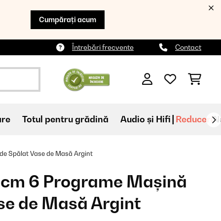
Cumpărați acum
Întrebări frecvente
Contact
are
Totul pentru grădină
Audio și Hifi
Reduceri
N
e Spălat Vase de Masă Argint
cm 6 Programe Mașină
se de Masă Argint