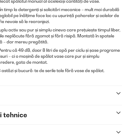
decât spălatul manual al aceleiași cantități de vase.
în timp la detergenți și solicitări mecanice – mult mai durabilă
eglabil pe înălțime face loc cu ușurință paharelor și oalelor de
fie nevoie să le rearanjezi.
cuplu activ sau pur și simplu cineva care prețuiește timpul liber,
e neplăcute fără zgomot și fără risipă. Montată în spatele
ilă – dar mereu pregătită.
entru că 49 dB, doar 8 litri de apă per ciclu și șase programe
uri – ci o mașină de spălat vase care pur și simplu
ncredere, gata de montat.
tăzi și bucură-te de serile tale fără vase de spălat.
i tehnice