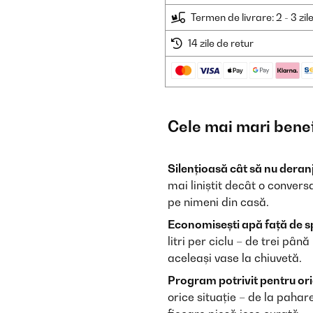
Termen de livrare: 2 - 3 zil
14 zile de retur
Cele mai mari benef
Silențioasă cât să nu deran
mai liniștit decât o conversa
pe nimeni din casă.
Economisești apă față de s
litri per ciclu – de trei pâ
aceleași vase la chiuvetă.
Program potrivit pentru ori
orice situație – de la pahar