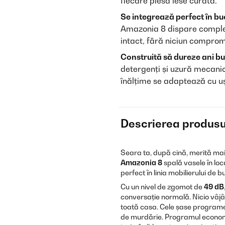
fiecare piesă iese curată.
Se integrează perfect în bu
Amazonia 8 dispare complet
intact, fără niciun compro
Construită să dureze ani bu
detergenți și uzură mecanică
înălțime se adaptează cu uș
Descrierea produsu
Seara ta, după cină, merită mai 
Amazonia 8
spală vasele în locu
perfect în linia mobilierului de b
Cu un nivel de zgomot de
49 dB
conversație normală. Nicio vâjâ
toată casa. Cele șase programe 
de murdărie. Programul economi