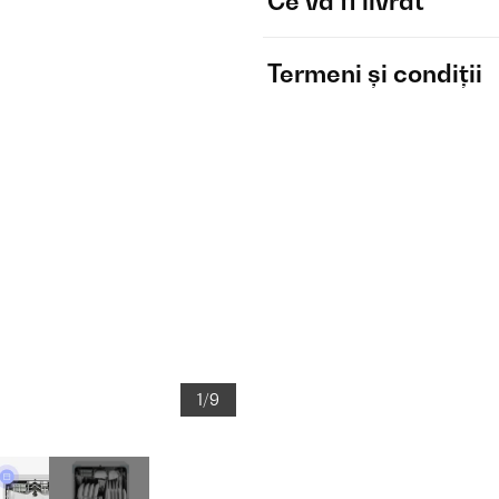
Ce va fi livrat
Termeni și condiții
1/9