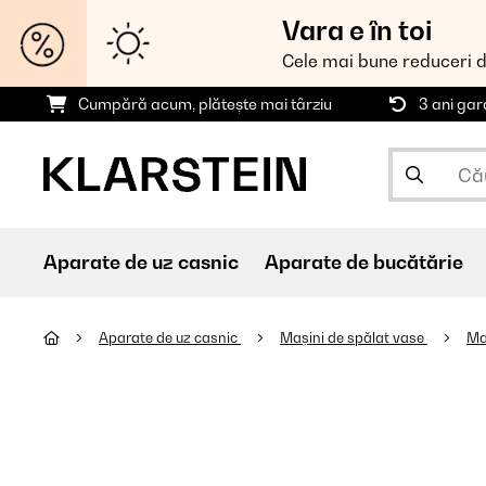
Vara e în toi
Cele mai bune reduceri 
Cumpără acum, plătește mai târziu
3 ani gar
Aparate de uz casnic
Aparate de bucătărie
Aparate de uz casnic
Mașini de spălat vase
Ma