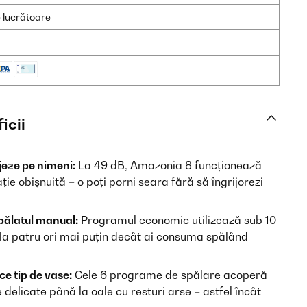
e lucrătoare
icii
jeze pe nimeni:
La 49 dB, Amazonia 8 funcționează
ție obișnuită – o poți porni seara fără să îngrijorezi
pălatul manual:
Programul economic utilizează sub 10
nă la patru ori mai puțin decât ai consuma spălând
ce tip de vase:
Cele 6 programe de spălare acoperă
e delicate până la oale cu resturi arse – astfel încât