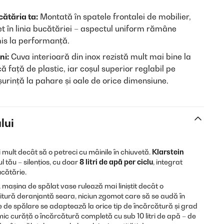
cătăria ta:
Montată în spatele frontalei de mobilier,
 în linia bucătăriei – aspectul uniform rămâne
mis la performanță.
ni:
Cuva interioară din inox rezistă mult mai bine la
 față de plastic, iar coșul superior reglabil pe
urință la pahare și oale de orice dimensiune.
lui
mult decât să o petreci cu mâinile în chiuvetă.
Klarstein
l tău – silențios, cu doar
8 litri de apă per ciclu
, integrat
ucătărie.
, mașina de spălat vase rulează mai liniștit decât o
itură deranjantă seara, niciun zgomot care să se audă în
de spălare se adaptează la orice tip de încărcătură și grad
c curăță o încărcătură completă cu sub 10 litri de apă – de