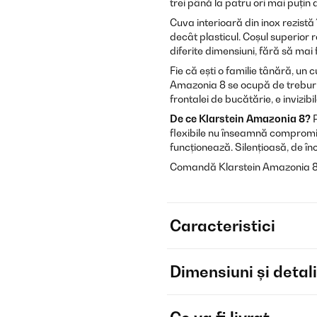
trei până la patru ori mai puțin 
Cuva interioară din inox rezistă 
decât plasticul. Coșul superior r
diferite dimensiuni, fără să mai 
Fie că ești o familie tânără, un 
Amazonia 8 se ocupă de treburil
frontalei de bucătărie, e invizib
De ce Klarstein Amazonia 8?
P
flexibile nu înseamnă compromis
funcționează. Silențioasă, de î
Comandă Klarstein Amazonia 8 as
Caracteristici
Dimensiuni și detali