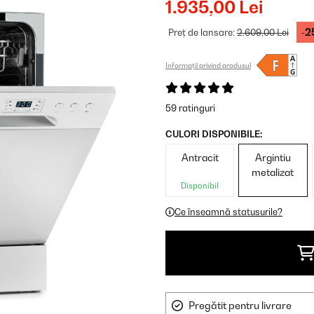
1.935,00 Lei
-2
Preț de lansare:
2.609,00 Lei
Informații privind produsul
59 ratinguri
CULORI DISPONIBILE:
Antracit
Argintiu
metalizat
Disponibil
Ce înseamnă statusurile?
Pregătit pentru livrare