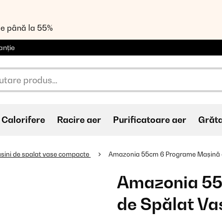
de până la 55%
anție
Calorifere
Racire aer
Purificatoare aer
Grăt
sini de spalat vase compacte
Amazonia 55cm 6 Programe Mașină d
Amazonia 55
de Spălat Va